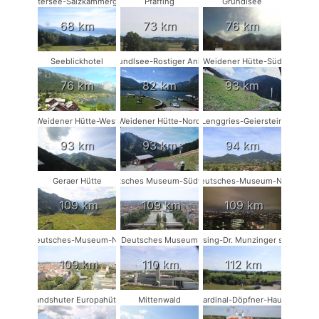
Attersee-Salzkammergut
Pfaffing
Grundlsee
68 km
73 km
76 km
Seeblickhotel
Grundlsee-Rostiger Anker
Weidener Hütte-Süd
76 km
82 km
93 km
Weidener Hütte-West
Weidener Hütte-Nord
Lenggries-Geierstein
93 km
93 km
94 km
Geraer Hütte
Deutsches Museum-Südwest
Deutsches-Museum-NW
109 km
109 km
109 km
Deutsches-Museum-NO
Deutsches Museum
Münsing-Dr. Munzinger sport
109 km
110 km
112 km
Landshuter Europahütte
Mittenwald
Kardinal-Döpfner-Haus