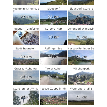
Hochfelln-Chiemsee
Siegsdorf
Siegsdorf-Störche
27 km
28 km
28 km
Siegsdorf-Turmfalken
Surberg-Hub
Vachendorf-Wimpasing
28 km
30 km
30 km
Stadt Traunstein
Reifinger See
Grassau-Reifinger See
33 km
33 km
33 km
Grassau-Achental
Tiroler Achen
Märchenpark
34 km
34 km
34 km
Storchennest Winkl
Grassau-Zeppelinhöhe
Wonneberg-MTB
34 km
35 km
35 km