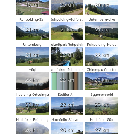
19 km
20 km
20 km
Ruhpolding-Zell
Ruhpolding-Golfplatz
Unternberg-Live
21 km
21 km
21 km
Unternberg
Freizeitpark Ruhpolding
Ruhpolding-Helds
21 km
22 km
22 km
Högl
Turmfalken Ruhpolding
Chiemgau Coaster
22 km
22 km
23 km
Ruhpolding-Ortseingang
Stoißer Alm
Eggerschneid
23 km
23 km
25 km
Hochfelln-Bründling
Hochfelln-Südwest
Hochfelln-Süd
26 km
26 km
27 km