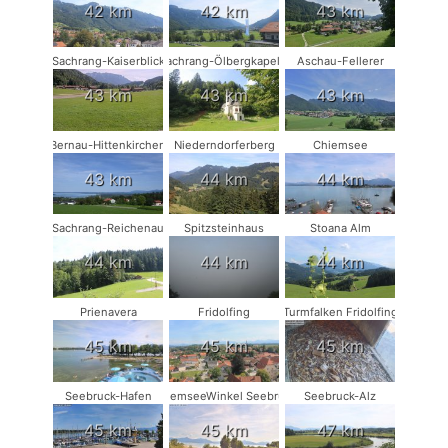
42 km
42 km
43 km
Sachrang-Kaiserblick
Sachrang-Ölbergkapelle
Aschau-Fellerer
43 km
43 km
43 km
Bernau-Hittenkirchen
Niederndorferberg
Chiemsee
43 km
44 km
44 km
Sachrang-Reichenau
Spitzsteinhaus
Stoana Alm
44 km
44 km
44 km
Prienavera
Fridolfing
Turmfalken Fridolfing
45 km
45 km
45 km
Seebruck-Hafen
ChiemseeWinkel Seebruck
Seebruck-Alz
45 km
45 km
47 km