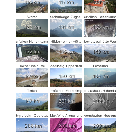
114 km
117 km
120 km
Axams
Kandaharlodge-Zugspitze
Wanderfalken Hohenkammer #1
123 km
131 km
132 km
Wanderfalken Hohenkammer #2
Hildesheimer Hütte
Hochstubaihütte-West
132 km
146 km
149 km
Hochstubaihütte
Roadlberg-UpperTrails
Tscherms
149 km
150 km
165 km
Terlan
Turmfalken Memmingen
Fledermaushaus Hohenburg #2
167 km
201 km
203 km
Hochgratbahn-Oberstaufen
Max Wild Arena Isny
Oberstaufen-Hochgrat
206 km
209 km
209 km