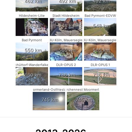
462 km
492 km
492 km
Hildesheim-Lilie
Stadt Hildesheim
Bad Pyrmont-EDVW
546 km
546 km
548 km
Bad Pyrmont
NABU-Köln, Mauersegler #1
NABU-Köln, Mauersegler #2
550 km
565 km
565 km
Schüttorf-Wanderfalken
DLR-OPUS 2
DLR-OPUS 1
660 km
736 km
736 km
Moormerland-Ostfriesland
Storchennest Moormerland
745 km
745 km