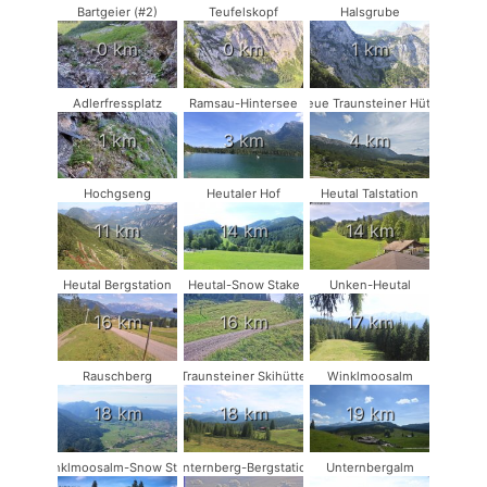
Bartgeier (#2)
Teufelskopf
Halsgrube
0 km
0 km
1 km
Adlerfressplatz
Ramsau-Hintersee
Neue Traunsteiner Hütte
1 km
3 km
4 km
Hochgseng
Heutaler Hof
Heutal Talstation
11 km
14 km
14 km
Heutal Bergstation
Heutal-Snow Stake
Unken-Heutal
16 km
16 km
17 km
Rauschberg
Traunsteiner Skihütte
Winklmoosalm
18 km
18 km
19 km
Winklmoosalm-Snow Stake
Unternberg-Bergstation
Unternbergalm