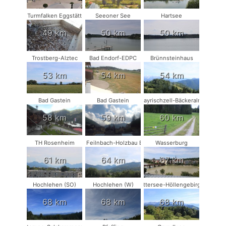
Turmfalken Eggstätt
Seeoner See
Hartsee
49 km
50 km
50 km
Trostberg-Alztec
Bad Endorf-EDPC
Brünnsteinhaus
53 km
54 km
54 km
Bad Gastein
Bad Gastein
Bayrischzell-Bäckeralm
58 km
59 km
60 km
TH Rosenheim
Bad Feilnbach-Holzbau Eder
Wasserburg
61 km
64 km
67 km
Hochlehen (SO)
Hochlehen (W)
Attersee-Höllengebirge
68 km
68 km
68 km