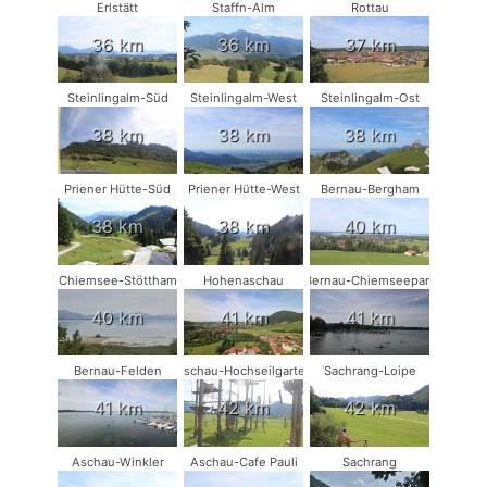
Erlstätt
Staffn-Alm
Rottau
36 km
36 km
37 km
Steinlingalm-Süd
Steinlingalm-West
Steinlingalm-Ost
38 km
38 km
38 km
Priener Hütte-Süd
Priener Hütte-West
Bernau-Bergham
38 km
38 km
40 km
Chiemsee-Stöttham
Hohenaschau
Bernau-Chiemseepark
40 km
41 km
41 km
Bernau-Felden
Aschau-Hochseilgarten
Sachrang-Loipe
41 km
42 km
42 km
Aschau-Winkler
Aschau-Cafe Pauli
Sachrang