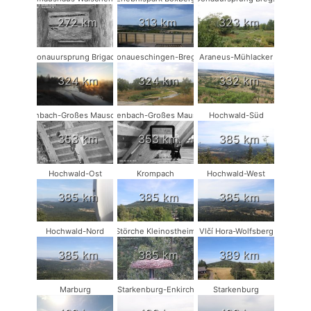
272 km
313 km
323 km
Donauursprung Brigach
Donaueschingen-Breg2
Araneus-Mühlacker
324 km
324 km
332 km
Rodenbach-Großes Mausohr #2
Rodenbach-Großes Mausohr
Hochwald-Süd
353 km
353 km
385 km
Hochwald-Ost
Krompach
Hochwald-West
385 km
385 km
385 km
Hochwald-Nord
Störche Kleinostheim
Vlčí Hora-Wolfsberg
385 km
385 km
389 km
Marburg
Starkenburg-Enkirch
Starkenburg