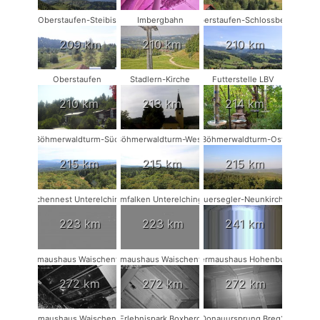
Oberstaufen-Steibis
Imbergbahn
Oberstaufen-Schlossberg
209 km
210 km
210 km
Oberstaufen
Stadlern-Kirche
Futterstelle LBV
210 km
213 km
214 km
Böhmerwaldturm-Süd
Böhmerwaldturm-West
Böhmerwaldturm-Ost
215 km
215 km
215 km
Storchennest Unterelchingen
Turmfalken Unterelchingen
Mauersegler-Neunkirchen
223 km
223 km
241 km
Fledermaushaus Waischenfeld #3
Fledermaushaus Waischenfeld #2
Fledermaushaus Hohenburg #1
272 km
272 km
272 km
Fledermaushaus Waischenfeld #1
Erlebnispark Boxberg
Donauursprung Breg2