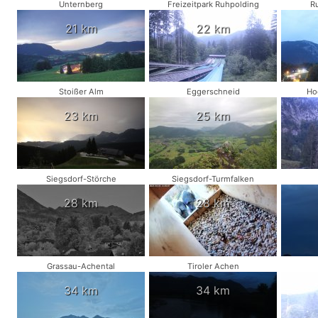
Unternberg
Freizeitpark Ruhpolding
R
21 km
22 km
Stoißer Alm
Eggerschneid
Ho
23 km
25 km
Siegsdorf-Störche
Siegsdorf-Turmfalken
28 km
28 km
Grassau-Achental
Tiroler Achen
34 km
34 km