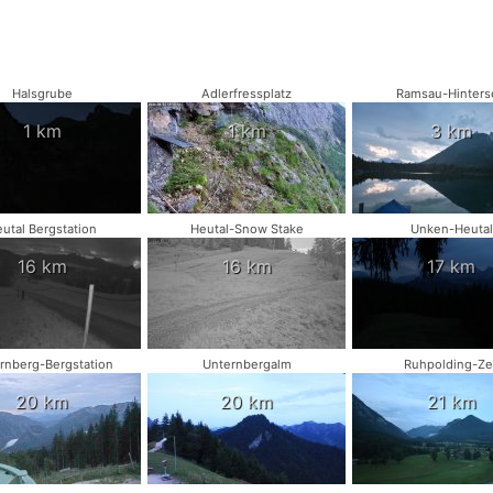
Halsgrube
Adlerfressplatz
Ramsau-Hinters
1 km
1 km
3 km
utal Bergstation
Heutal-Snow Stake
Unken-Heutal
16 km
16 km
17 km
rnberg-Bergstation
Unternbergalm
Ruhpolding-Zel
20 km
20 km
21 km