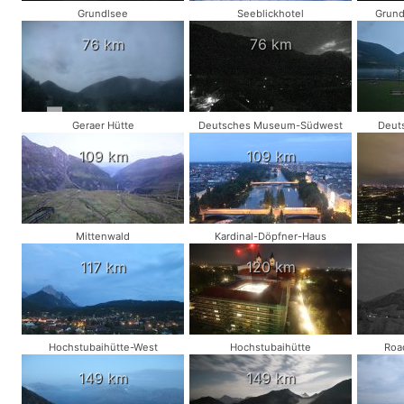
Grundlsee
Seeblickhotel
Grund
76 km
76 km
Geraer Hütte
Deutsches Museum-Südwest
Deut
109 km
109 km
Mittenwald
Kardinal-Döpfner-Haus
117 km
120 km
Hochstubaihütte-West
Hochstubaihütte
Roa
149 km
149 km