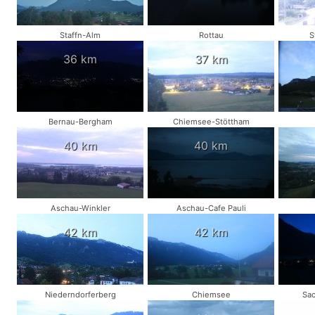
Staffn-Alm
Rottau
S
36 km
37 km
Bernau-Bergham
Chiemsee-Stöttham
40 km
40 km
Aschau-Winkler
Aschau-Cafe Pauli
42 km
42 km
Niederndorferberg
Chiemsee
Sa