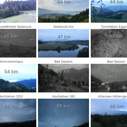
44 km
44 km
44 km
seeWinkel Seebruck
Seebruck-Alz
Turmfalken Eggst
45 km
47 km
49 km
Brünnsteinhaus
Bad Gastein
Bad Gastein
54 km
58 km
59 km
Hochlehen (SO)
Hochlehen (W)
Attersee-Höllenge
68 km
68 km
68 km