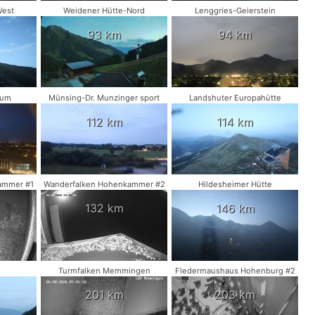
West
Weidener Hütte-Nord
Lenggries-Geierstein
93 km
94 km
eum
Münsing-Dr. Munzinger sport
Landshuter Europahütte
112 km
114 km
ammer #1
Wanderfalken Hohenkammer #2
Hildesheimer Hütte
132 km
146 km
Turmfalken Memmingen
Fledermaushaus Hohenburg #2
201 km
203 km