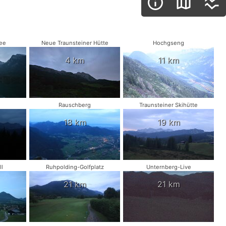
ee
Neue Traunsteiner Hütte
Hochgseng
4 km
11 km
Rauschberg
Traunsteiner Skihütte
18 km
19 km
l
Ruhpolding-Golfplatz
Unternberg-Live
21 km
21 km