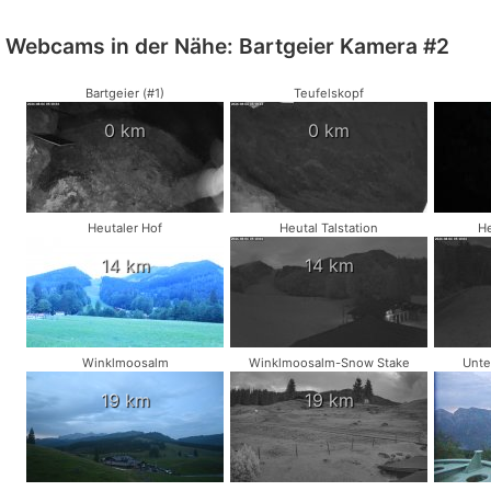
Webcams in der Nähe: Bartgeier Kamera #2
Bartgeier (#1)
Teufelskopf
0 km
0 km
Heutaler Hof
Heutal Talstation
He
14 km
14 km
Winklmoosalm
Winklmoosalm-Snow Stake
Unte
19 km
19 km