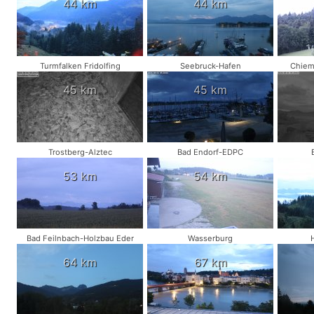
44 km
44 km
Turmfalken Fridolfing
Seebruck-Hafen
Chiem
45 km
45 km
Trostberg-Alztec
Bad Endorf-EDPC
53 km
54 km
Bad Feilnbach-Holzbau Eder
Wasserburg
64 km
67 km