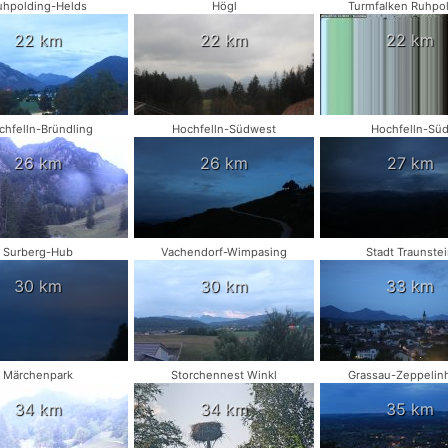
uhpolding-Helds
Högl
Turmfalken Ruhpo
22 km
22 km
22 km
chfelln-Bründling
Hochfelln-Südwest
Hochfelln-Sü
26 km
26 km
27 km
Surberg-Hub
Vachendorf-Wimpasing
Stadt Traunste
30 km
30 km
33 km
Märchenpark
Storchennest Winkl
Grassau-Zeppelin
34 km
34 km
35 km