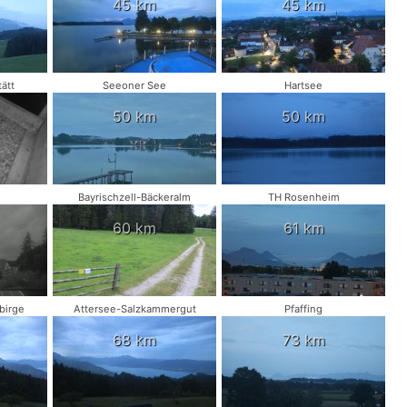
45 km
45 km
ätt
Seeoner See
Hartsee
50 km
50 km
Bayrischzell-Bäckeralm
TH Rosenheim
60 km
61 km
birge
Attersee-Salzkammergut
Pfaffing
68 km
73 km