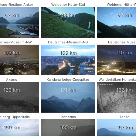
lsee-Rostiger Anker
Weidener Hütte-Süd
Weidener Hütte-
82 km
93 km
93 km
sches-Museum-NW
Deutsches-Museum-NO
Deutsches Mus
109 km
109 km
110 km
Axams
Kandaharlodge-Zugspitze
Wanderfalken Hohenk
123 km
131 km
132 km
dlberg-UpperTrails
Tscherms
Terlan
150 km
165 km
167 km