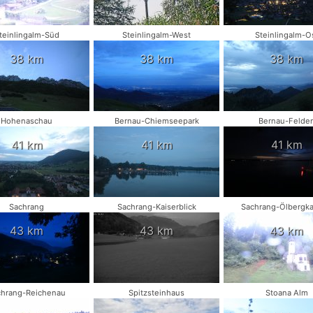
teinlingalm-Süd
Steinlingalm-West
Steinlingalm-O
38 km
38 km
38 km
Hohenaschau
Bernau-Chiemseepark
Bernau-Felde
41 km
41 km
41 km
Sachrang
Sachrang-Kaiserblick
Sachrang-Ölbergka
43 km
43 km
43 km
chrang-Reichenau
Spitzsteinhaus
Stoana Alm