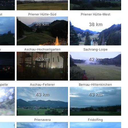
st
Priener Hütte-Süd
Priener Hütte-West
38 km
38 km
n
Aschau-Hochseilgarten
Sachrang-Loipe
42 km
42 km
pelle
Aschau-Fellerer
Bernau-Hittenkirchen
43 km
43 km
Prienavera
Fridolfing