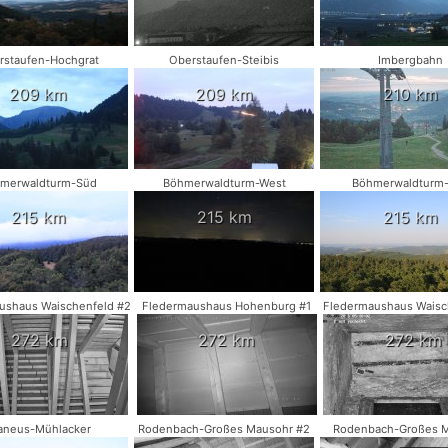
rstaufen-Hochgrat
Oberstaufen-Steibis
Imbergbahn
209 km
209 km
210 km
merwaldturm-Süd
Böhmerwaldturm-West
Böhmerwaldturm
215 km
215 km
215 km
ushaus Waischenfeld #2
Fledermaushaus Hohenburg #1
Fledermaushaus Waisc
272 km
272 km
272 km
aneus-Mühlacker
Rodenbach-Großes Mausohr #2
Rodenbach-Großes 