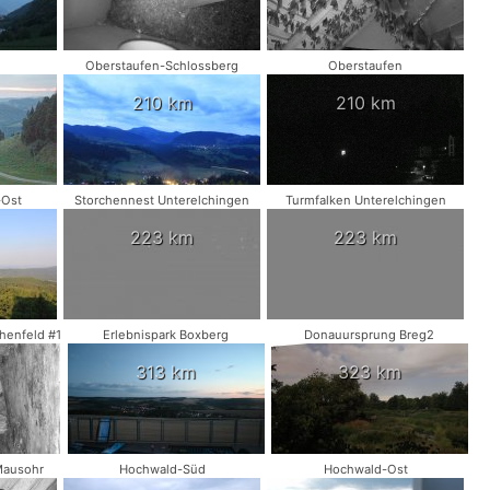
Oberstaufen-Schlossberg
Oberstaufen
210 km
210 km
-Ost
Storchennest Unterelchingen
Turmfalken Unterelchingen
223 km
223 km
henfeld #1
Erlebnispark Boxberg
Donauursprung Breg2
313 km
323 km
Mausohr
Hochwald-Süd
Hochwald-Ost