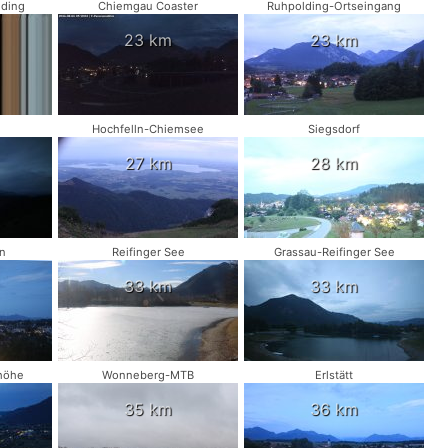
lding
Chiemgau Coaster
Ruhpolding-Ortseingang
23 km
23 km
d
Hochfelln-Chiemsee
Siegsdorf
27 km
28 km
in
Reifinger See
Grassau-Reifinger See
33 km
33 km
höhe
Wonneberg-MTB
Erlstätt
35 km
36 km