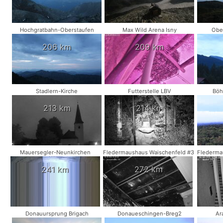
Hochgratbahn-Oberstaufen
Max Wild Arena Isny
Obe
206 km
209 km
Stadlern-Kirche
Futterstelle LBV
Böh
213 km
214 km
Mauersegler-Neunkirchen
Fledermaushaus Waischenfeld #3
Flederma
241 km
272 km
Donauursprung Brigach
Donaueschingen-Breg2
Ar