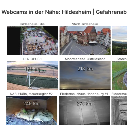
Webcams in der Nähe: Hildesheim | Gefahrena
Hildesheim-Lilie
Stadt Hildesheim
2 km
2 km
DLR-OPUS 1
Moormerland-Ostfriesland
Storc
191 km
218 km
NABU-Köln, Mauersegler #2
Fledermaushaus Hohenburg #1
Fledermau
249 km
274 km