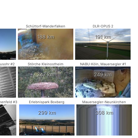
Schüttorf-Wanderfalken
DLR-OPUS 2
188 km
191 km
usohr #2
Störche Kleinostheim
NABU-Köln, Mauersegler #1
247 km
249 km
henfeld #3
Erlebnispark Boxberg
Mauersegler-Neunkirchen
299 km
308 km