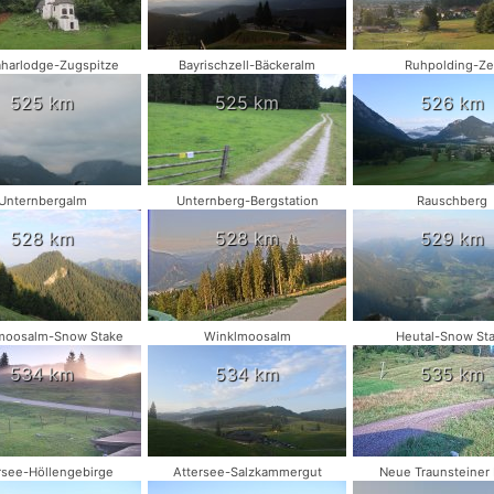
harlodge-Zugspitze
Bayrischzell-Bäckeralm
Ruhpolding-Zel
525 km
525 km
526 km
Unternbergalm
Unternberg-Bergstation
Rauschberg
528 km
528 km
529 km
moosalm-Snow Stake
Winklmoosalm
Heutal-Snow St
534 km
534 km
535 km
rsee-Höllengebirge
Attersee-Salzkammergut
Neue Traunsteiner 