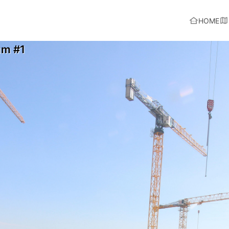
HOME
um #1