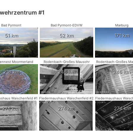
bwehrzentrum #1
Bad Pyrmont
Bad Pyrmont-EDVW
Marburg
51 km
52 km
171 km
hennest Moormerland
Rodenbach-Großes Mausohr
Rodenbach-Großes Ma
218 km
246 km
246 km
shaus Waischenfeld #1
Fledermaushaus Waischenfeld #2
Fledermaushaus Waisc
274 km
274 km
274 km