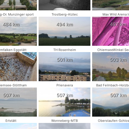
-Dr. Munzinger sport
Trostberg-Alztec
Max Wild Arena I
484 km
494 km
497 km
rmfalken Eggstätt
TH Rosenheim
ChiemseeWinkel Se
501 km
501 km
503 km
iemsee-Stöttham
Prienavera
Bad Feilnbach-Holzb
507 km
507 km
507 km
Erlstätt
Wonneberg-MTB
Oberstaufen-Schlo