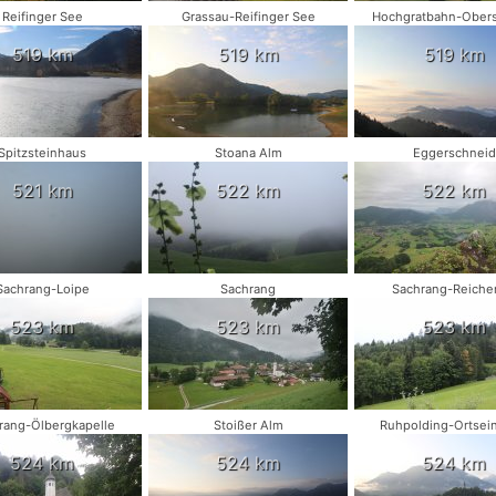
Reifinger See
Grassau-Reifinger See
Hochgratbahn-Obers
519 km
519 km
519 km
Spitzsteinhaus
Stoana Alm
Eggerschneid
521 km
522 km
522 km
Sachrang-Loipe
Sachrang
Sachrang-Reiche
523 km
523 km
523 km
rang-Ölbergkapelle
Stoißer Alm
Ruhpolding-Ortsei
524 km
524 km
524 km