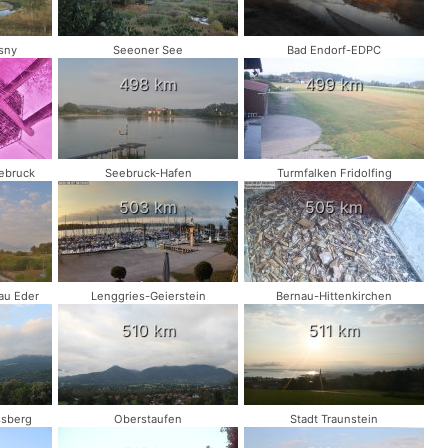
sny
Seeoner See
Bad Endorf-EDPC
498 km
499 km
ebruck
Seebruck-Hafen
Turmfalken Fridolfing
503 km
505 km
au Eder
Lenggries-Geierstein
Bernau-Hittenkirchen
510 km
511 km
ssberg
Oberstaufen
Stadt Traunstein