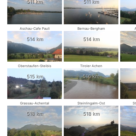
511 km
511 km
Aschau-Cafe Pauli
Bernau-Bergham
514 km
514 km
Oberstaufen-Steibis
Tiroler Achen
515 km
516 km
Grassau-Achental
Steinlingalm-Ost
S
518 km
518 km