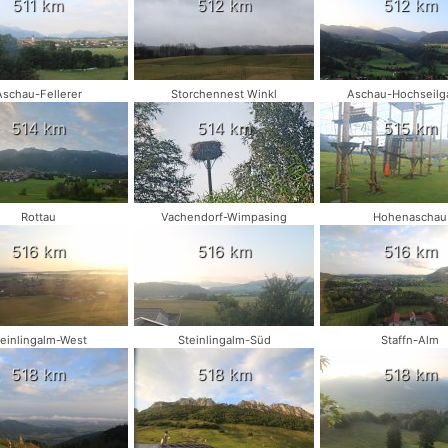
511 km
512 km
512 km
Aschau-Fellerer
Storchennest Winkl
Aschau-Hochseilg
514 km
514 km
515 km
Rottau
Vachendorf-Wimpasing
Hohenaschau
516 km
516 km
516 km
teinlingalm-West
Steinlingalm-Süd
Staffn-Alm
518 km
518 km
518 km