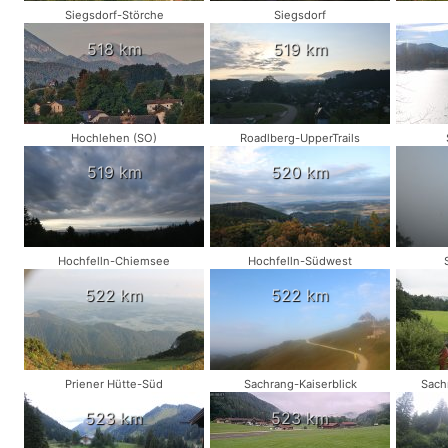
Siegsdorf-Störche
Siegsdorf
518 km
519 km
Hochlehen (SO)
Roadlberg-UpperTrails
519 km
520 km
Hochfelln-Chiemsee
Hochfelln-Südwest
522 km
522 km
Priener Hütte-Süd
Sachrang-Kaiserblick
Sach
523 km
523 km