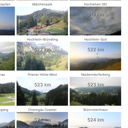
taufen
Märchenpark
Hochlehen (W)
519 km
519 km
Hochfelln-Bründling
Hochfelln-Süd
522 km
522 km
nau
Priener Hütte-West
Niederndorferberg
523 km
523 km
ngang
Chiemgau Coaster
Brünnsteinhaus
524 km
524 km