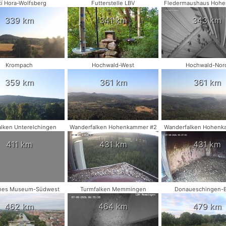
čí Hora-Wolfsberg
Futterstelle LBV
Fledermaushaus Hohe
339 km
341 km
343 km
Krompach
Hochwald-West
Hochwald-Nor
359 km
361 km
361 km
lken Unterelchingen
Wanderfalken Hohenkammer #2
Wanderfalken Hohenk
411 km
431 km
431 km
hes Museum-Südwest
Turmfalken Memmingen
Donaueschingen-
462 km
464 km
479 km