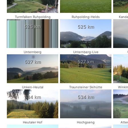
Turmfalken Ruhpolding
Ruhpolding-Helds
Kanda
525 km
525 km
Unternberg
Unternberg-Live
527 km
527 km
Unken-Heutal
Traunsteiner Skihütte
Winkl
534 km
534 km
Heutaler Hof
Hochgseng
Atte