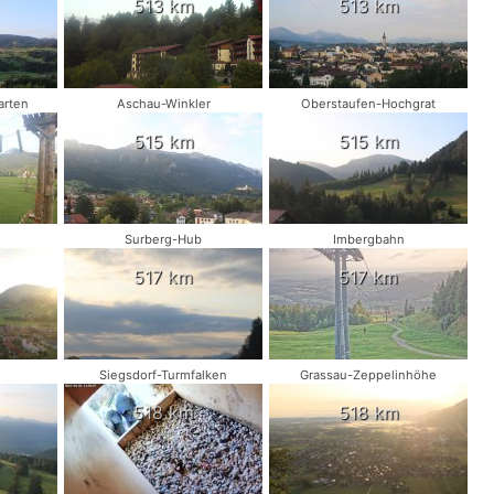
513 km
513 km
arten
Aschau-Winkler
Oberstaufen-Hochgrat
515 km
515 km
Surberg-Hub
Imbergbahn
517 km
517 km
Siegsdorf-Turmfalken
Grassau-Zeppelinhöhe
518 km
518 km