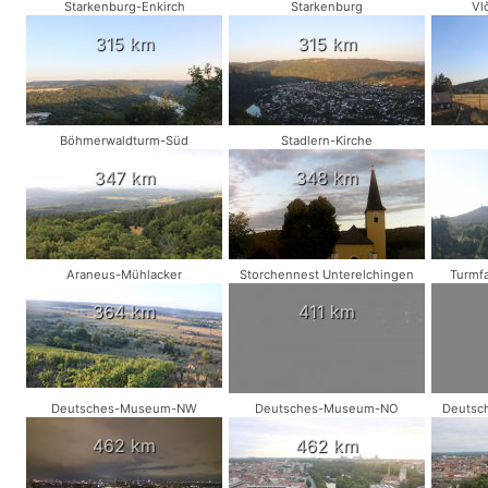
Starkenburg-Enkirch
Starkenburg
Vl
315 km
315 km
Böhmerwaldturm-Süd
Stadlern-Kirche
347 km
348 km
Araneus-Mühlacker
Storchennest Unterelchingen
Turmfa
364 km
411 km
Deutsches-Museum-NW
Deutsches-Museum-NO
Deutsc
462 km
462 km