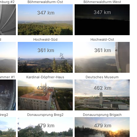
nburg #2
Böhmerwaldturm-Ost
Böhmerwaldturm-West
347 km
347 km
d
Hochwald-Süd
Hochwald-Ost
361 km
361 km
ammer #1
Kardinal-Döpfner-Haus
Deutsches Museum
436 km
462 km
Breg2
Donauursprung Breg2
Donauursprung Brigach
479 km
479 km