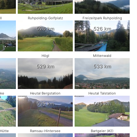
l
Ruhpolding-Golfplatz
Freizeitpark Ruhpolding
526 km
526 km
Högl
Mittenwald
529 km
533 km
ake
Heutal Bergstation
Heutal Talstation
535 km
535 km
Hütte
Ramsau-Hintersee
Bartgeier (#2)