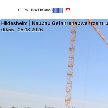
TERRA-HD
WEBCAMS
Hildesheim | Neubau Gefahrenabwehrzentr
09:55
05.08.2026