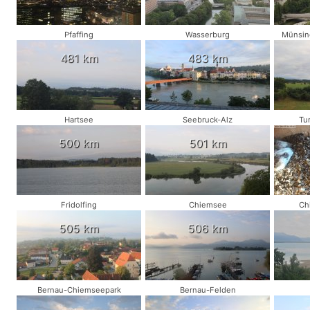
Pfaffing
Wasserburg
Münsing
481 km
483 km
Hartsee
Seebruck-Alz
Tu
500 km
501 km
Fridolfing
Chiemsee
Ch
505 km
506 km
Bernau-Chiemseepark
Bernau-Felden