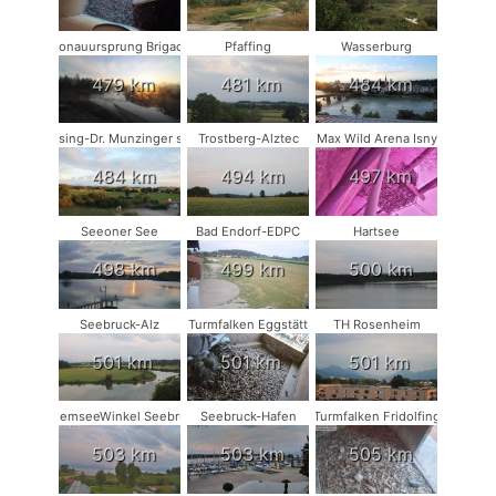
Donauursprung Brigach
Pfaffing
Wasserburg
479 km
481 km
484 km
Münsing-Dr. Munzinger sport
Trostberg-Alztec
Max Wild Arena Isny
484 km
494 km
497 km
Seeoner See
Bad Endorf-EDPC
Hartsee
498 km
499 km
500 km
Seebruck-Alz
Turmfalken Eggstätt
TH Rosenheim
501 km
501 km
501 km
ChiemseeWinkel Seebruck
Seebruck-Hafen
Turmfalken Fridolfing
503 km
503 km
505 km