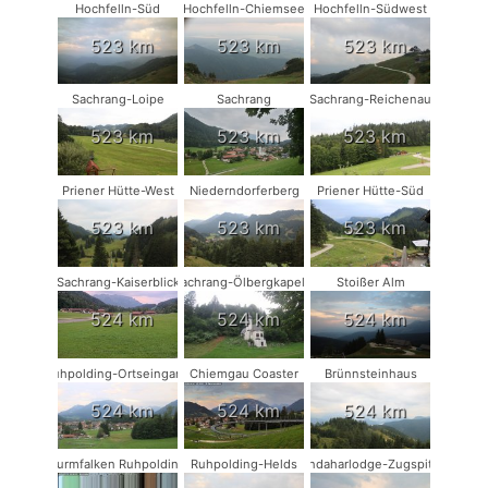
Hochfelln-Süd
Hochfelln-Chiemsee
Hochfelln-Südwest
523 km
523 km
523 km
Sachrang-Loipe
Sachrang
Sachrang-Reichenau
523 km
523 km
523 km
Priener Hütte-West
Niederndorferberg
Priener Hütte-Süd
523 km
523 km
523 km
Sachrang-Kaiserblick
Sachrang-Ölbergkapelle
Stoißer Alm
524 km
524 km
524 km
Ruhpolding-Ortseingang
Chiemgau Coaster
Brünnsteinhaus
524 km
524 km
524 km
Turmfalken Ruhpolding
Ruhpolding-Helds
Kandaharlodge-Zugspitze