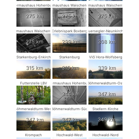
Fledermaushaus Hohenburg #1
Fledermaushaus Waischenfeld #1
Fledermaushaus Waischenfeld #2
275 km
275 km
275 km
Fledermaushaus Waischenfeld #3
Erlebnispark Boxberg
Mauersegler-Neunkirchen
275 km
299 km
308 km
Starkenburg-Enkirch
Starkenburg
Vlčí Hora-Wolfsberg
315 km
315 km
339 km
Futterstelle LBV
Fledermaushaus Hohenburg #2
Böhmerwaldturm-Ost
342 km
344 km
347 km
Böhmerwaldturm-West
Böhmerwaldturm-Süd
Stadlern-Kirche
347 km
347 km
349 km
Krompach
Hochwald-West
Hochwald-Nord