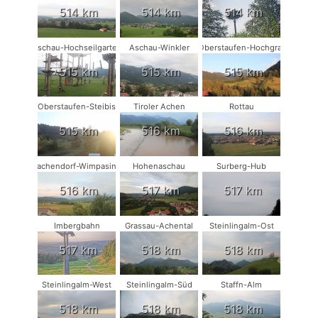
514 km
514 km
514 km
Aschau-Hochseilgarten
Aschau-Winkler
Oberstaufen-Hochgrat
515 km
515 km
515 km
Oberstaufen-Steibis
Tiroler Achen
Rottau
515 km
516 km
516 km
Vachendorf-Wimpasing
Hohenaschau
Surberg-Hub
516 km
517 km
517 km
Imbergbahn
Grassau-Achental
Steinlingalm-Ost
517 km
518 km
518 km
Steinlingalm-West
Steinlingalm-Süd
Staffn-Alm
518 km
518 km
518 km