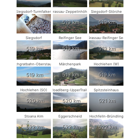
Siegsdorf-Turmfalken
Grassau-Zeppelinhöhe
Siegsdorf-Störche
518 km
519 km
519 km
Siegsdorf
Reifinger See
Grassau-Reifinger See
519 km
519 km
519 km
Hochgratbahn-Oberstaufen
Märchenpark
Hochlehen (W)
519 km
519 km
519 km
Hochlehen (SO)
Roadlberg-UpperTrails
Spitzsteinhaus
520 km
520 km
521 km
Stoana Alm
Eggerschneid
Hochfelln-Bründling
522 km
522 km
522 km