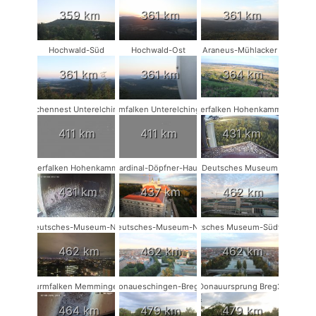
359 km
361 km
361 km
Hochwald-Süd
Hochwald-Ost
Araneus-Mühlacker
361 km
361 km
364 km
Storchennest Unterelchingen
Turmfalken Unterelchingen
Wanderfalken Hohenkammer #2
411 km
411 km
431 km
Wanderfalken Hohenkammer #1
Kardinal-Döpfner-Haus
Deutsches Museum
431 km
437 km
462 km
Deutsches-Museum-NW
Deutsches-Museum-NO
Deutsches Museum-Südwest
462 km
462 km
462 km
Turmfalken Memmingen
Donaueschingen-Breg2
Donauursprung Breg2
464 km
479 km
479 km