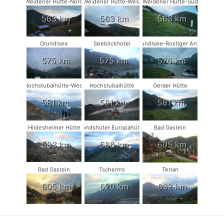
Weidener Hütte-Nord
Weidener Hütte-West
Weidener Hütte-Süd
563 km
563 km
563 km
Grundlsee
Seeblickhotel
Grundlsee-Rostiger Anker
575 km
575 km
576 km
Hochstubaihütte-West
Hochstubaihütte
Geraer Hütte
581 km
581 km
581 km
Hildesheimer Hütte
Landshuter Europahütte
Bad Gastein
583 km
586 km
605 km
Bad Gastein
Tscherms
Terlan
605 km
620 km
632 km