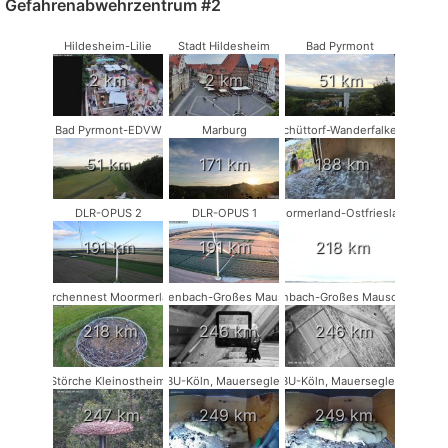
Gefahrenabwehrzentrum #2
Hildesheim-Lilie
Stadt Hildesheim
Bad Pyrmont
2 km
2 km
51 km
Bad Pyrmont-EDVW
Marburg
Schüttorf-Wanderfalken
51 km
171 km
188 km
DLR-OPUS 2
DLR-OPUS 1
Moormerland-Ostfriesland
191 km
191 km
218 km
Storchennest Moormerland
Rodenbach-Großes Mausohr
Rodenbach-Großes Mausohr #2
218 km
246 km
246 km
Störche Kleinostheim
NABU-Köln, Mauersegler #1
NABU-Köln, Mauersegler #2
247 km
249 km
249 km