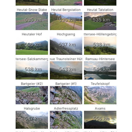
Heutal-Snow Stake
Heutal Bergstation
Heutal Talstation
535 km
535 km
535 km
Heutaler Hof
Hochgseng
Attersee-Höllengebirge
536 km
537 km
538 km
Attersee-Salzkammergut
Neue Traunsteiner Hütte
Ramsau-Hintersee
538 km
543 km
546 km
Bartgeier (#2)
Bartgeier (#1)
Teufelskopf
547 km
547 km
547 km
Halsgrube
Adlerfressplatz
Axams
547 km
547 km
556 km