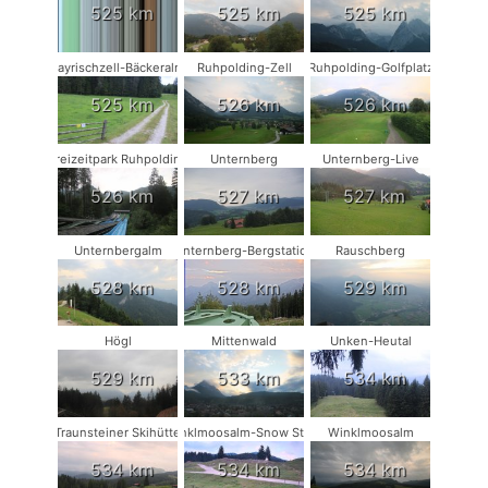
525 km
525 km
525 km
Bayrischzell-Bäckeralm
Ruhpolding-Zell
Ruhpolding-Golfplatz
525 km
526 km
526 km
Freizeitpark Ruhpolding
Unternberg
Unternberg-Live
526 km
527 km
527 km
Unternbergalm
Unternberg-Bergstation
Rauschberg
528 km
528 km
529 km
Högl
Mittenwald
Unken-Heutal
529 km
533 km
534 km
Traunsteiner Skihütte
Winklmoosalm-Snow Stake
Winklmoosalm
534 km
534 km
534 km