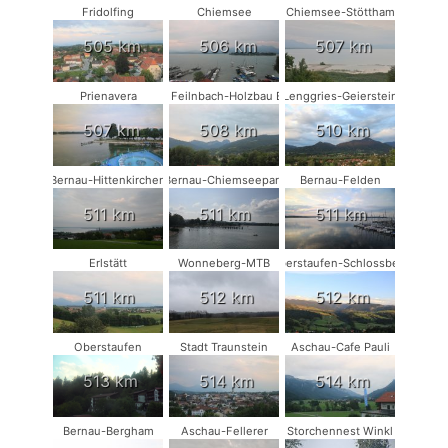
Fridolfing
Chiemsee
Chiemsee-Stöttham
505 km
506 km
507 km
Prienavera
Bad Feilnbach-Holzbau Eder
Lenggries-Geierstein
507 km
508 km
510 km
Bernau-Hittenkirchen
Bernau-Chiemseepark
Bernau-Felden
511 km
511 km
511 km
Erlstätt
Wonneberg-MTB
Oberstaufen-Schlossberg
511 km
512 km
512 km
Oberstaufen
Stadt Traunstein
Aschau-Cafe Pauli
513 km
514 km
514 km
Bernau-Bergham
Aschau-Fellerer
Storchennest Winkl