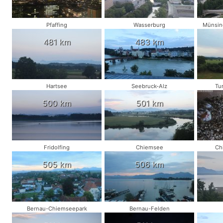
Pfaffing
Wasserburg
Münsing
481 km
483 km
Hartsee
Seebruck-Alz
Tu
500 km
501 km
Fridolfing
Chiemsee
Ch
505 km
506 km
Bernau-Chiemseepark
Bernau-Felden