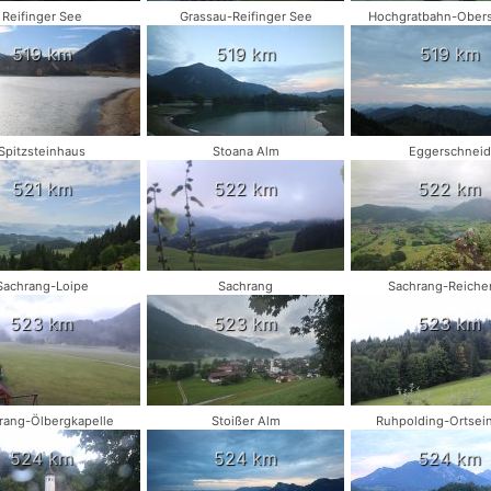
Reifinger See
Grassau-Reifinger See
Hochgratbahn-Obers
519 km
519 km
519 km
Spitzsteinhaus
Stoana Alm
Eggerschneid
521 km
522 km
522 km
Sachrang-Loipe
Sachrang
Sachrang-Reiche
523 km
523 km
523 km
rang-Ölbergkapelle
Stoißer Alm
Ruhpolding-Ortsei
524 km
524 km
524 km