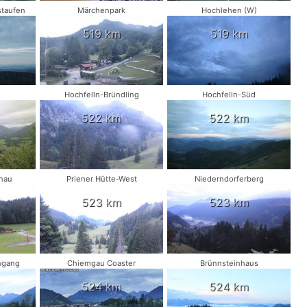
taufen
Märchenpark
Hochlehen (W)
519 km
519 km
Hochfelln-Bründling
Hochfelln-Süd
522 km
522 km
nau
Priener Hütte-West
Niederndorferberg
523 km
523 km
ngang
Chiemgau Coaster
Brünnsteinhaus
524 km
524 km