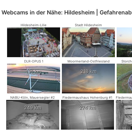
Webcams in der Nähe: Hildesheim | Gefahrena
Hildesheim-Lilie
Stadt Hildesheim
2 km
2 km
DLR-OPUS 1
Moormerland-Ostfriesland
Storc
191 km
218 km
NABU-Köln, Mauersegler #2
Fledermaushaus Hohenburg #1
Fledermau
249 km
274 km