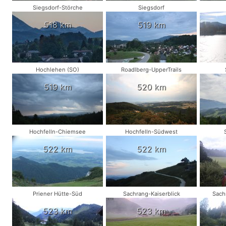
Siegsdorf-Störche
Siegsdorf
518 km
519 km
Hochlehen (SO)
Roadlberg-UpperTrails
519 km
520 km
Hochfelln-Chiemsee
Hochfelln-Südwest
522 km
522 km
Priener Hütte-Süd
Sachrang-Kaiserblick
Sach
523 km
523 km