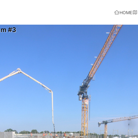
HOME
um #3