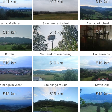
511 km
512 km
512 km
Aschau-Fellerer
Storchennest Winkl
Aschau-Hochseilg
514 km
514 km
515 km
Rottau
Vachendorf-Wimpasing
Hohenaschau
516 km
516 km
516 km
teinlingalm-West
Steinlingalm-Süd
Staffn-Alm
518 km
518 km
518 km