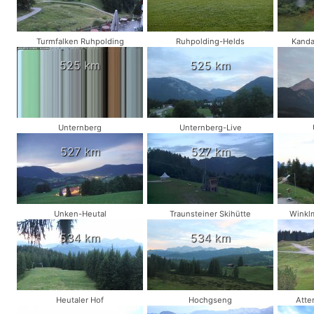
Turmfalken Ruhpolding
Ruhpolding-Helds
Kanda
525 km
525 km
Unternberg
Unternberg-Live
527 km
527 km
Unken-Heutal
Traunsteiner Skihütte
Winkl
534 km
534 km
Heutaler Hof
Hochgseng
Atte