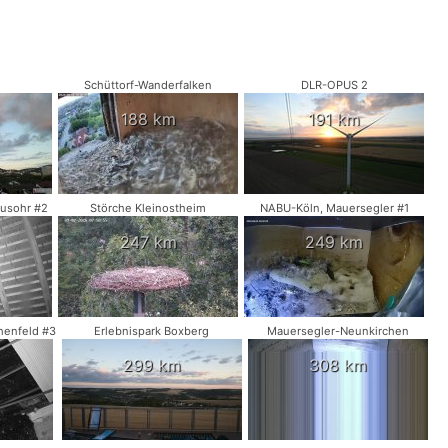
Schüttorf-Wanderfalken
DLR-OPUS 2
188 km
191 km
usohr #2
Störche Kleinostheim
NABU-Köln, Mauersegler #1
247 km
249 km
henfeld #3
Erlebnispark Boxberg
Mauersegler-Neunkirchen
299 km
308 km