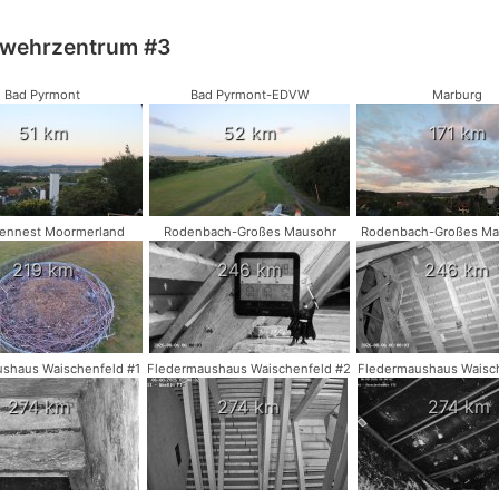
bwehrzentrum #3
Bad Pyrmont
Bad Pyrmont-EDVW
Marburg
51 km
52 km
171 km
hennest Moormerland
Rodenbach-Großes Mausohr
Rodenbach-Großes Ma
219 km
246 km
246 km
shaus Waischenfeld #1
Fledermaushaus Waischenfeld #2
Fledermaushaus Waisc
274 km
274 km
274 km