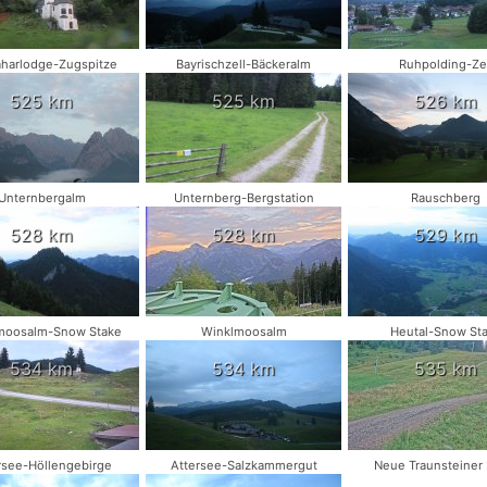
harlodge-Zugspitze
Bayrischzell-Bäckeralm
Ruhpolding-Zel
525 km
525 km
526 km
Unternbergalm
Unternberg-Bergstation
Rauschberg
528 km
528 km
529 km
moosalm-Snow Stake
Winklmoosalm
Heutal-Snow St
534 km
534 km
535 km
rsee-Höllengebirge
Attersee-Salzkammergut
Neue Traunsteiner 