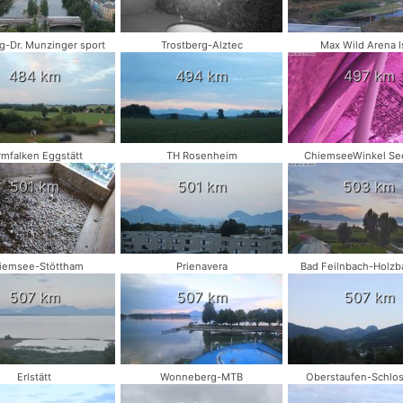
-Dr. Munzinger sport
Trostberg-Alztec
Max Wild Arena I
484 km
494 km
497 km
rmfalken Eggstätt
TH Rosenheim
ChiemseeWinkel Se
501 km
501 km
503 km
iemsee-Stöttham
Prienavera
Bad Feilnbach-Holzb
507 km
507 km
507 km
Erlstätt
Wonneberg-MTB
Oberstaufen-Schlo