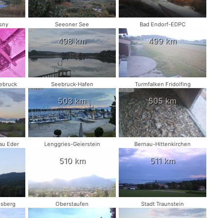
sny
Seeoner See
Bad Endorf-EDPC
498 km
499 km
ebruck
Seebruck-Hafen
Turmfalken Fridolfing
503 km
505 km
au Eder
Lenggries-Geierstein
Bernau-Hittenkirchen
510 km
511 km
ssberg
Oberstaufen
Stadt Traunstein