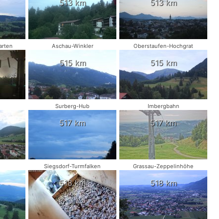
513 km
513 km
arten
Aschau-Winkler
Oberstaufen-Hochgrat
515 km
515 km
Surberg-Hub
Imbergbahn
517 km
517 km
Siegsdorf-Turmfalken
Grassau-Zeppelinhöhe
518 km
518 km