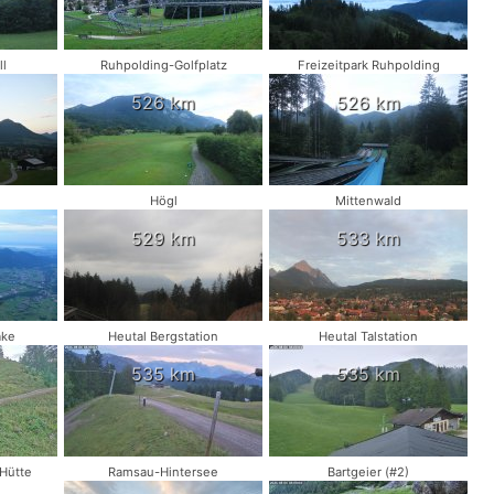
l
Ruhpolding-Golfplatz
Freizeitpark Ruhpolding
526 km
526 km
Högl
Mittenwald
529 km
533 km
ake
Heutal Bergstation
Heutal Talstation
535 km
535 km
Hütte
Ramsau-Hintersee
Bartgeier (#2)