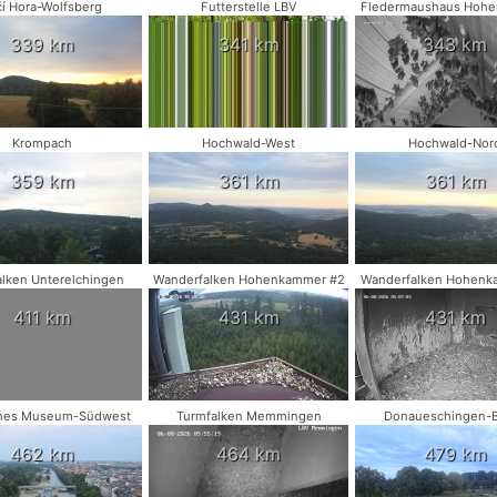
čí Hora-Wolfsberg
Futterstelle LBV
Fledermaushaus Hohe
339 km
341 km
343 km
Krompach
Hochwald-West
Hochwald-Nor
359 km
361 km
361 km
lken Unterelchingen
Wanderfalken Hohenkammer #2
Wanderfalken Hohenk
411 km
431 km
431 km
hes Museum-Südwest
Turmfalken Memmingen
Donaueschingen-
462 km
464 km
479 km