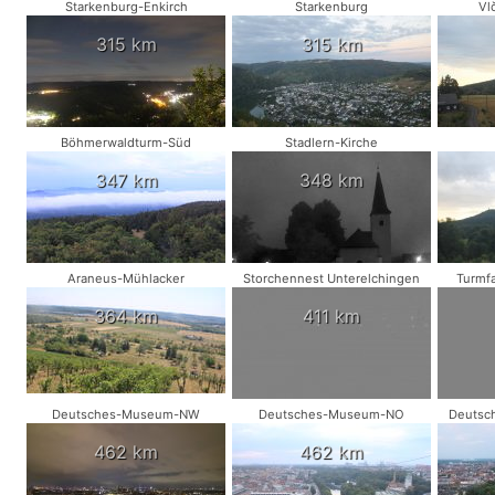
Starkenburg-Enkirch
Starkenburg
Vl
315 km
315 km
Böhmerwaldturm-Süd
Stadlern-Kirche
347 km
348 km
Araneus-Mühlacker
Storchennest Unterelchingen
Turmfa
364 km
411 km
Deutsches-Museum-NW
Deutsches-Museum-NO
Deutsc
462 km
462 km