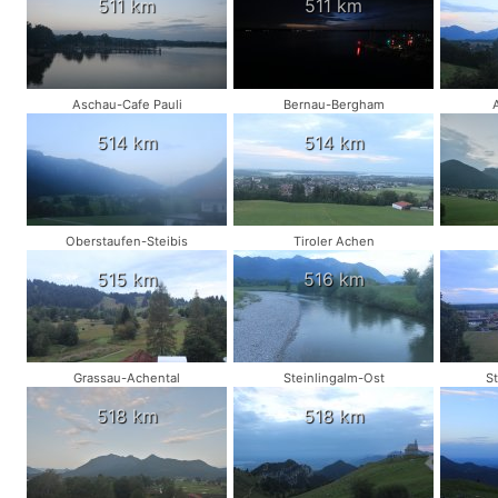
511 km
511 km
Aschau-Cafe Pauli
Bernau-Bergham
514 km
514 km
Oberstaufen-Steibis
Tiroler Achen
515 km
516 km
Grassau-Achental
Steinlingalm-Ost
S
518 km
518 km