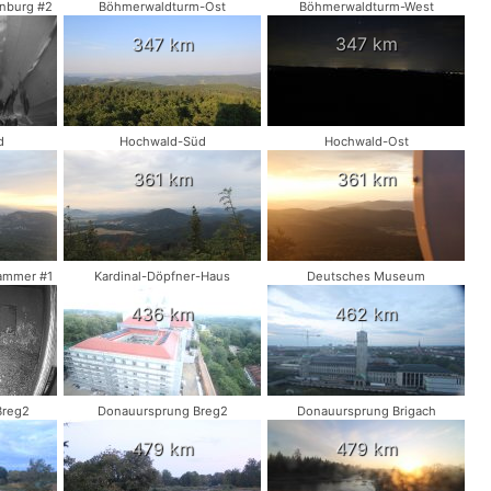
nburg #2
Böhmerwaldturm-Ost
Böhmerwaldturm-West
347 km
347 km
d
Hochwald-Süd
Hochwald-Ost
361 km
361 km
ammer #1
Kardinal-Döpfner-Haus
Deutsches Museum
436 km
462 km
Breg2
Donauursprung Breg2
Donauursprung Brigach
479 km
479 km