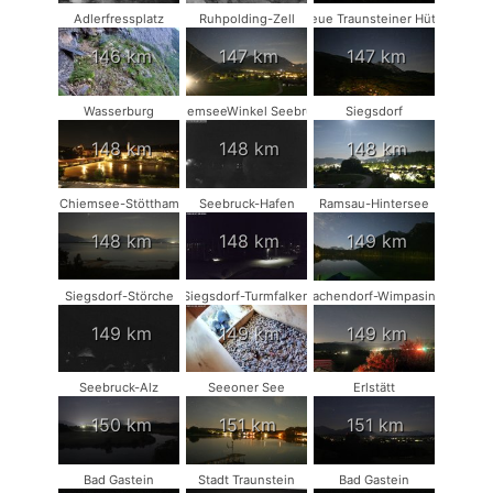
Adlerfressplatz
Ruhpolding-Zell
Neue Traunsteiner Hütte
146 km
147 km
147 km
Wasserburg
ChiemseeWinkel Seebruck
Siegsdorf
148 km
148 km
148 km
Chiemsee-Stöttham
Seebruck-Hafen
Ramsau-Hintersee
148 km
148 km
149 km
Siegsdorf-Störche
Siegsdorf-Turmfalken
Vachendorf-Wimpasing
149 km
149 km
149 km
Seebruck-Alz
Seeoner See
Erlstätt
150 km
151 km
151 km
Bad Gastein
Stadt Traunstein
Bad Gastein