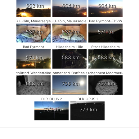
503 km
504 km
504 km
NABU-Köln, Mauersegler #1
NABU-Köln, Mauersegler #2
Bad Pyrmont-EDVW
537 km
537 km
571 km
Bad Pyrmont
Hildesheim-Lilie
Stadt Hildesheim
574 km
583 km
583 km
Schüttorf-Wanderfalken
Moormerland-Ostfriesland
Storchennest Moormerland
658 km
756 km
757 km
DLR-OPUS 2
DLR-OPUS 1
773 km
773 km