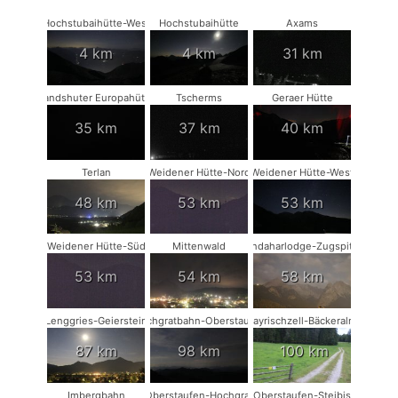
Hochstubaihütte-West
Hochstubaihütte
Axams
4 km
4 km
31 km
Landshuter Europahütte
Tscherms
Geraer Hütte
35 km
37 km
40 km
Terlan
Weidener Hütte-Nord
Weidener Hütte-West
48 km
53 km
53 km
Weidener Hütte-Süd
Mittenwald
Kandaharlodge-Zugspitze
53 km
54 km
58 km
Lenggries-Geierstein
Hochgratbahn-Oberstaufen
Bayrischzell-Bäckeralm
87 km
98 km
100 km
Imbergbahn
Oberstaufen-Hochgrat
Oberstaufen-Steibis