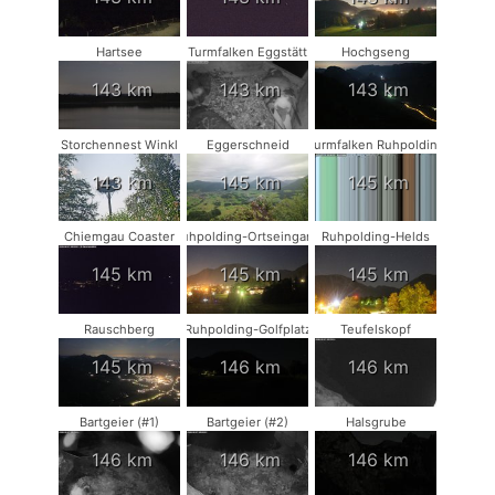
Hartsee
Turmfalken Eggstätt
Hochgseng
143 km
143 km
143 km
Storchennest Winkl
Eggerschneid
Turmfalken Ruhpolding
143 km
145 km
145 km
Chiemgau Coaster
Ruhpolding-Ortseingang
Ruhpolding-Helds
145 km
145 km
145 km
Rauschberg
Ruhpolding-Golfplatz
Teufelskopf
145 km
146 km
146 km
Bartgeier (#1)
Bartgeier (#2)
Halsgrube
146 km
146 km
146 km