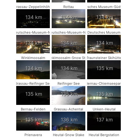
Grassau-Zeppelinhöhe
Rottau
Deutsches Museum-Südwest
134 km
134 km
134 km
Deutsches-Museum-NO
Deutsches-Museum-NW
Deutsches Museum
134 km
134 km
134 km
Winklmoosalm
Winklmoosalm-Snow Stake
Traunsteiner Skihütte
134 km
134 km
135 km
Grassau-Reifinger See
Reifinger See
Bernau-Chiemseepark
135 km
135 km
135 km
Bernau-Felden
Grassau-Achental
Unken-Heutal
135 km
136 km
137 km
Prienavera
Heutal-Snow Stake
Heutal Bergstation