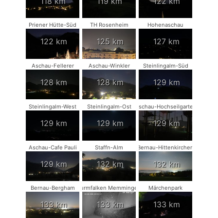
118 km
119 km
122 km
Priener Hütte-Süd
TH Rosenheim
Hohenaschau
122 km
125 km
127 km
Aschau-Fellerer
Aschau-Winkler
Steinlingalm-Süd
128 km
128 km
129 km
Steinlingalm-West
Steinlingalm-Ost
Aschau-Hochseilgarten
129 km
129 km
129 km
Aschau-Cafe Pauli
Staffn-Alm
Bernau-Hittenkirchen
129 km
132 km
132 km
Bernau-Bergham
Turmfalken Memmingen
Märchenpark
133 km
133 km
133 km