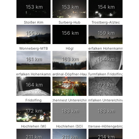
153 km
153 km
154 km
Stoißer Alm
Surberg-Hub
Trostberg-Alztec
155 km
156 km
159 km
Wonneberg-MTB
Högl
Wanderfalken Hohenkammer #1
161 km
163 km
164 km
Wanderfalken Hohenkammer #2
Kardinal-Döpfner-Haus
Turmfalken Fridolfing
164 km
166 km
172 km
Fridolfing
Storchennest Unterelchingen
Turmfalken Unterelchingen
172 km
183 km
183 km
Hochlehen (W)
Hochlehen (SO)
Attersee-Höllengebirge
211 km
211 km
214 km