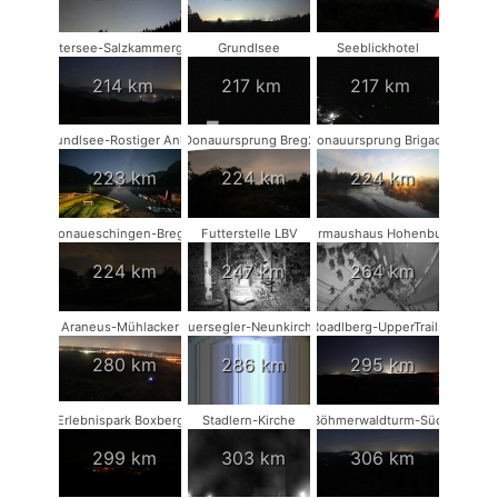
Attersee-Salzkammergut
Grundlsee
Seeblickhotel
214 km
217 km
217 km
Grundlsee-Rostiger Anker
Donauursprung Breg2
Donauursprung Brigach
223 km
224 km
224 km
Donaueschingen-Breg2
Futterstelle LBV
Fledermaushaus Hohenburg #2
224 km
247 km
264 km
Araneus-Mühlacker
Mauersegler-Neunkirchen
Roadlberg-UpperTrails
280 km
286 km
295 km
Erlebnispark Boxberg
Stadlern-Kirche
Böhmerwaldturm-Süd
299 km
303 km
306 km