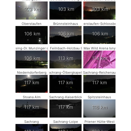
103 km
103 km
103 km
Oberstaufen
Brünnsteinhaus
Oberstaufen-Schlossberg
106 km
106 km
106 km
Münsing-Dr. Munzinger sport
Bad Feilnbach-Holzbau Eder
Max Wild Arena Isny
106 km
113 km
114 km
Niederndorferberg
Sachrang-Ölbergkapelle
Sachrang-Reichenau
117 km
117 km
117 km
Stoana Alm
Sachrang-Kaiserblick
Spitzsteinhaus
117 km
117 km
118 km
Sachrang
Sachrang-Loipe
Priener Hütte-West