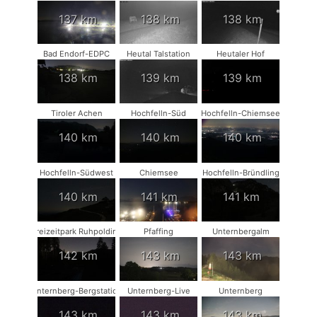
137 km
138 km
138 km
Bad Endorf-EDPC
Heutal Talstation
Heutaler Hof
138 km
139 km
139 km
Tiroler Achen
Hochfelln-Süd
Hochfelln-Chiemsee
140 km
140 km
140 km
Hochfelln-Südwest
Chiemsee
Hochfelln-Bründling
140 km
141 km
141 km
Freizeitpark Ruhpolding
Pfaffing
Unternbergalm
142 km
143 km
143 km
Unternberg-Bergstation
Unternberg-Live
Unternberg
143 km
143 km
143 km