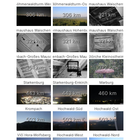
Böhmerwaldturm-West
Böhmerwaldturm-Ost
Fledermaushaus Waischenfeld #3
306 km
306 km
321 km
Fledermaushaus Waischenfeld #2
Fledermaushaus Hohenburg #1
Fledermaushaus Waischenfeld #1
321 km
321 km
321 km
Rodenbach-Großes Mausohr #2
Rodenbach-Großes Mausohr
Störche Kleinostheim
351 km
351 km
372 km
Starkenburg
Starkenburg-Enkirch
Marburg
443 km
443 km
460 km
Krompach
Hochwald-Süd
Hochwald-Ost
503 km
503 km
503 km
Vlčí Hora-Wolfsberg
Hochwald-West
Hochwald-Nord