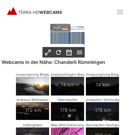
TERRA-HD
WEBCAMS
naturenergie |
290m
Projekt Chanderli
Rümmingen
:
07.08.2026
Webcams in der Nähe: Chanderli Rümmingen
Donauursprung Brigach
Donaueschingen-Breg2
Donauursprung Breg2
74 km
74 km
74 km
Araneus-Mühlacker
Oberstaufen
Oberstaufen-Schlossberg
172 km
178 km
178 km
Imbergbahn
Max Wild Arena Isny
Oberstaufen-Hochgrat