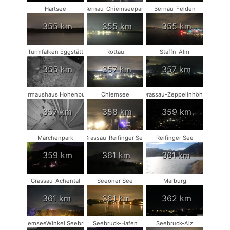
Hartsee
Bernau-Chiemseepark
Bernau-Felden
355 km
355 km
355 km
Turmfalken Eggstätt
Rottau
Staffn-Alm
355 km
357 km
357 km
Fledermaushaus Hohenburg #2
Chiemsee
Grassau-Zeppelinhöhe
357 km
358 km
359 km
Märchenpark
Grassau-Reifinger See
Reifinger See
359 km
361 km
361 km
Grassau-Achental
Seeoner See
Marburg
361 km
361 km
362 km
ChiemseeWinkel Seebruck
Seebruck-Hafen
Seebruck-Alz