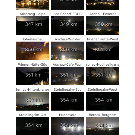
Sachrang-Loipe
Bad Endorf-EDPC
Aschau-Fellerer
347 km
349 km
350 km
Hohenaschau
Aschau-Winkler
Priener Hütte-West
350 km
350 km
351 km
Priener Hütte-Süd
Aschau-Cafe Pauli
Aschau-Hochseilgarten
351 km
351 km
351 km
Bernau-Hittenkirchen
Steinlingalm-Süd
Steinlingalm-West
352 km
354 km
354 km
Steinlingalm-Ost
Prienavera
Bernau-Bergham
354 km
354 km
354 km