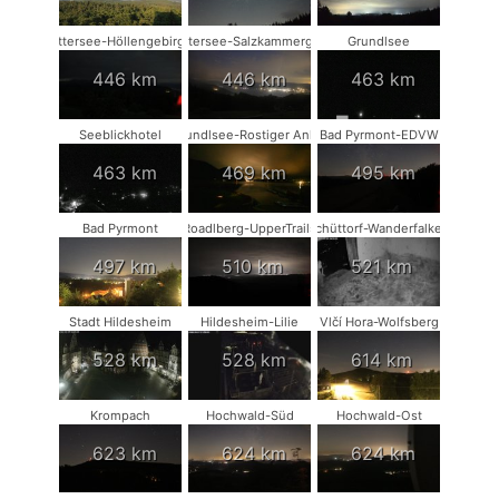
Attersee-Höllengebirge
Attersee-Salzkammergut
Grundlsee
446 km
446 km
463 km
Seeblickhotel
Grundlsee-Rostiger Anker
Bad Pyrmont-EDVW
463 km
469 km
495 km
Bad Pyrmont
Roadlberg-UpperTrails
Schüttorf-Wanderfalken
497 km
510 km
521 km
Stadt Hildesheim
Hildesheim-Lilie
Vlčí Hora-Wolfsberg
528 km
528 km
614 km
Krompach
Hochwald-Süd
Hochwald-Ost
623 km
624 km
624 km