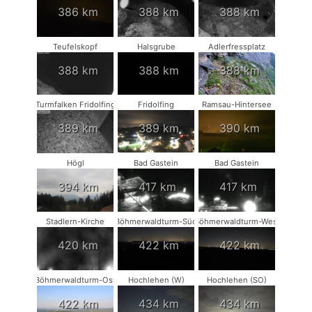
386 km
388 km
388 km
Teufelskopf
Halsgrube
Adlerfressplatz
388 km
388 km
388 km
Turmfalken Fridolfing
Fridolfing
Ramsau-Hintersee
389 km
389 km
390 km
Högl
Bad Gastein
Bad Gastein
394 km
417 km
417 km
Stadlern-Kirche
Böhmerwaldturm-Süd
Böhmerwaldturm-West
420 km
422 km
422 km
Böhmerwaldturm-Ost
Hochlehen (W)
Hochlehen (SO)
422 km
434 km
434 km