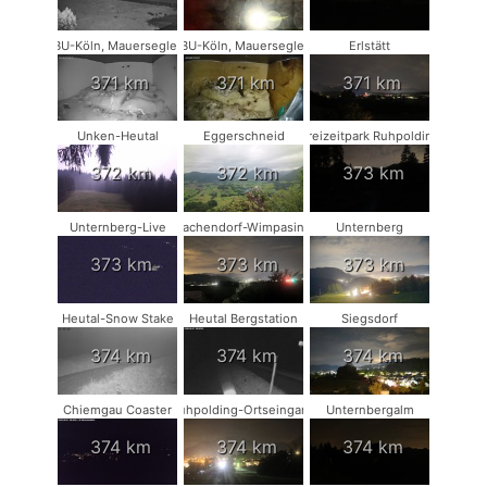
NABU-Köln, Mauersegler #2
NABU-Köln, Mauersegler #1
Erlstätt
371 km
371 km
371 km
Unken-Heutal
Eggerschneid
Freizeitpark Ruhpolding
372 km
372 km
373 km
Unternberg-Live
Vachendorf-Wimpasing
Unternberg
373 km
373 km
373 km
Heutal-Snow Stake
Heutal Bergstation
Siegsdorf
374 km
374 km
374 km
Chiemgau Coaster
Ruhpolding-Ortseingang
Unternbergalm
374 km
374 km
374 km