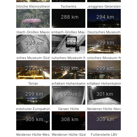
Störche Kleinostheim
Tscherms
Lenggries-Geierstein
283 km
288 km
294 km
Rodenbach-Großes Mausohr #2
Rodenbach-Großes Mausohr
Deutsches Museum
294 km
294 km
299 km
Deutsches Museum-Südwest
Deutsches-Museum-NO
Deutsches-Museum-NW
299 km
299 km
299 km
Terlan
Wanderfalken Hohenkammer #1
Wanderfalken Hohenkammer #2
299 km
301 km
301 km
Landshuter Europahütte
Geraer Hütte
Weidener Hütte-Nord
305 km
308 km
309 km
Weidener Hütte-West
Weidener Hütte-Süd
Futterstelle LBV