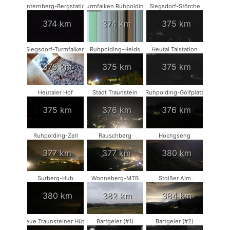
Unternberg-Bergstation
Turmfalken Ruhpolding
Siegsdorf-Störche
374 km
374 km
375 km
Siegsdorf-Turmfalken
Ruhpolding-Helds
Heutal Talstation
375 km
375 km
375 km
Heutaler Hof
Stadt Traunstein
Ruhpolding-Golfplatz
375 km
376 km
376 km
Ruhpolding-Zell
Rauschberg
Hochgseng
377 km
377 km
380 km
Surberg-Hub
Wonneberg-MTB
Stoißer Alm
380 km
382 km
384 km
Neue Traunsteiner Hütte
Bartgeier (#1)
Bartgeier (#2)