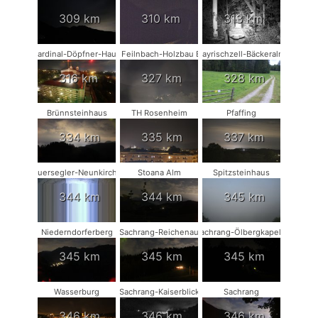
309 km
310 km
313 km
Kardinal-Döpfner-Haus
Bad Feilnbach-Holzbau Eder
Bayrischzell-Bäckeralm
316 km
327 km
328 km
Brünnsteinhaus
TH Rosenheim
Pfaffing
334 km
335 km
337 km
Mauersegler-Neunkirchen
Stoana Alm
Spitzsteinhaus
344 km
344 km
345 km
Niederndorferberg
Sachrang-Reichenau
Sachrang-Ölbergkapelle
345 km
345 km
345 km
Wasserburg
Sachrang-Kaiserblick
Sachrang
346 km
346 km
346 km