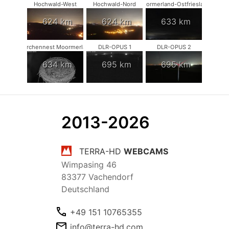
Hochwald-West
Hochwald-Nord
Moormerland-Ostfriesland
624 km
624 km
633 km
Storchennest Moormerland
DLR-OPUS 1
DLR-OPUS 2
634 km
695 km
695 km
2013-2026
TERRA-HD
WEBCAMS
Wimpasing 46
83377 Vachendorf
Deutschland
+49 151 10765355
info@terra-hd.com