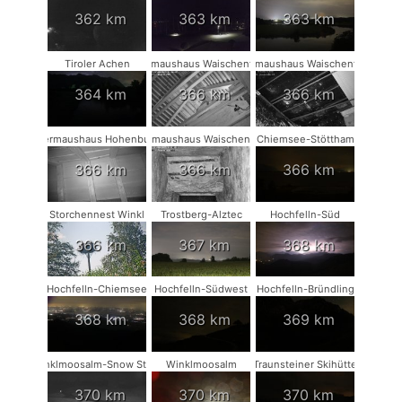
362 km
363 km
363 km
Tiroler Achen
Fledermaushaus Waischenfeld #2
Fledermaushaus Waischenfeld #3
364 km
366 km
366 km
Fledermaushaus Hohenburg #1
Fledermaushaus Waischenfeld #1
Chiemsee-Stöttham
366 km
366 km
366 km
Storchennest Winkl
Trostberg-Alztec
Hochfelln-Süd
366 km
367 km
368 km
Hochfelln-Chiemsee
Hochfelln-Südwest
Hochfelln-Bründling
368 km
368 km
369 km
Winklmoosalm-Snow Stake
Winklmoosalm
Traunsteiner Skihütte
370 km
370 km
370 km