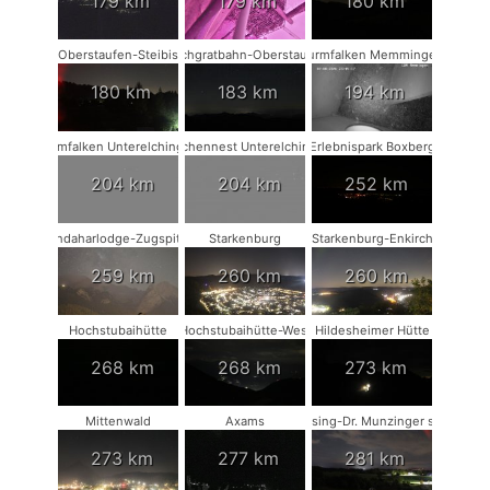
179 km
179 km
180 km
Oberstaufen-Steibis
Hochgratbahn-Oberstaufen
Turmfalken Memmingen
180 km
183 km
194 km
Turmfalken Unterelchingen
Storchennest Unterelchingen
Erlebnispark Boxberg
204 km
204 km
252 km
Kandaharlodge-Zugspitze
Starkenburg
Starkenburg-Enkirch
259 km
260 km
260 km
Hochstubaihütte
Hochstubaihütte-West
Hildesheimer Hütte
268 km
268 km
273 km
Mittenwald
Axams
Münsing-Dr. Munzinger sport
273 km
277 km
281 km