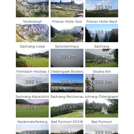
385 km
385 km
385 km
Teufelskopf
Priener Hütte-Süd
Priener Hütte-West
385 km
388 km
388 km
Sachrang-Loipe
Spitzsteinhaus
Sachrang
391 km
391 km
391 km
Bad Feilnbach-Holzbau Eder
Erlebnispark Boxberg
Stoana Alm
392 km
392 km
392 km
Sachrang-Kaiserblick
Sachrang-Reichenau
Sachrang-Ölbergkapelle
392 km
392 km
393 km
Niederndorferberg
Bad Pyrmont-EDVW
Bad Pyrmont
393 km
398 km
399 km