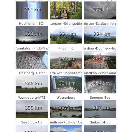
281 km
312 km
323 km
Hochlehen (SO)
Attersee-Höllengebirge
Attersee-Salzkammergut
323 km
334 km
334 km
Turmfalken Fridolfing
Fridolfing
Kardinal-Döpfner-Haus
343 km
343 km
345 km
Trostberg-Alztec
Wanderfalken Hohenkammer #2
Wanderfalken Hohenkammer #1
349 km
354 km
354 km
Wonneberg-MTB
Wasserburg
Seeoner See
355 km
357 km
357 km
Seebruck-Alz
Grundlsee-Rostiger Anker
Surberg-Hub