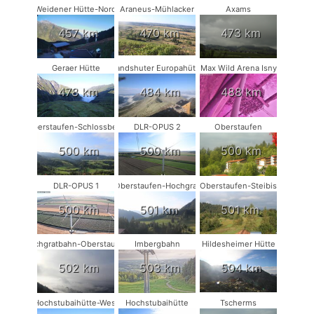
Weidener Hütte-Nord
Araneus-Mühlacker
Axams
457 km
470 km
473 km
Geraer Hütte
Landshuter Europahütte
Max Wild Arena Isny
478 km
484 km
488 km
Oberstaufen-Schlossberg
DLR-OPUS 2
Oberstaufen
500 km
500 km
500 km
DLR-OPUS 1
Oberstaufen-Hochgrat
Oberstaufen-Steibis
500 km
501 km
501 km
Hochgratbahn-Oberstaufen
Imbergbahn
Hildesheimer Hütte
502 km
503 km
504 km
Hochstubaihütte-West
Hochstubaihütte
Tscherms