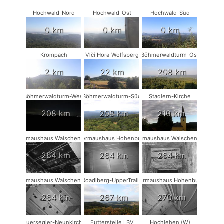
Hochwald-Nord
Hochwald-Ost
Hochwald-Süd
0 km
0 km
0 km
Krompach
Vlčí Hora-Wolfsberg
Böhmerwaldturm-Ost
2 km
22 km
208 km
Böhmerwaldturm-West
Böhmerwaldturm-Süd
Stadlern-Kirche
208 km
208 km
210 km
Fledermaushaus Waischenfeld #3
Fledermaushaus Hohenburg #1
Fledermaushaus Waischenfeld #1
264 km
264 km
264 km
Fledermaushaus Waischenfeld #2
Roadlberg-UpperTrails
Fledermaushaus Hohenburg #2
264 km
267 km
270 km
Mauersegler-Neunkirchen
Futterstelle LBV
Hochlehen (W)