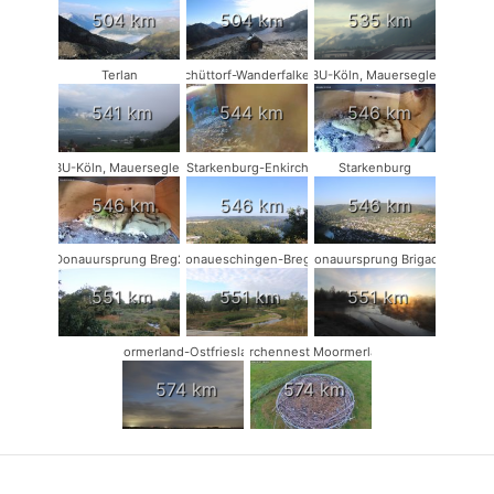
504 km
504 km
535 km
Terlan
Schüttorf-Wanderfalken
NABU-Köln, Mauersegler #1
541 km
544 km
546 km
NABU-Köln, Mauersegler #2
Starkenburg-Enkirch
Starkenburg
546 km
546 km
546 km
Donauursprung Breg2
Donaueschingen-Breg2
Donauursprung Brigach
551 km
551 km
551 km
Moormerland-Ostfriesland
Storchennest Moormerland
574 km
574 km