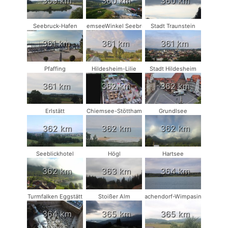
359 km
360 km
360 km
Seebruck-Hafen
ChiemseeWinkel Seebruck
Stadt Traunstein
361 km
361 km
361 km
Pfaffing
Hildesheim-Lilie
Stadt Hildesheim
361 km
362 km
362 km
Erlstätt
Chiemsee-Stöttham
Grundlsee
362 km
362 km
362 km
Seeblickhotel
Högl
Hartsee
362 km
363 km
364 km
Turmfalken Eggstätt
Stoißer Alm
Vachendorf-Wimpasing
364 km
365 km
365 km