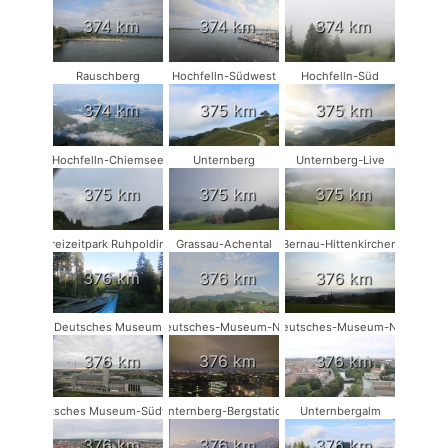
374 km
374 km
374 km
Rauschberg
Hochfelln-Südwest
Hochfelln-Süd
374 km
375 km
375 km
Hochfelln-Chiemsee
Unternberg
Unternberg-Live
375 km
375 km
375 km
Freizeitpark Ruhpolding
Grassau-Achental
Bernau-Hittenkirchen
376 km
376 km
376 km
Deutsches Museum
Deutsches-Museum-NW
Deutsches-Museum-NO
376 km
376 km
376 km
Deutsches Museum-Südwest
Unternberg-Bergstation
Unternbergalm
376 km
376 km
376 km