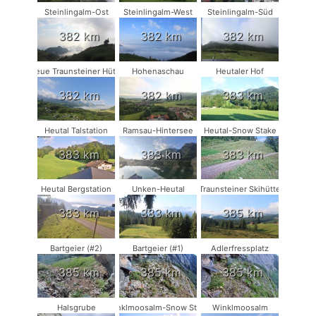
Steinlingalm-Ost
Steinlingalm-West
Steinlingalm-Süd
382 km
382 km
382 km
Neue Traunsteiner Hütte
Hohenaschau
Heutaler Hof
382 km
382 km
383 km
Heutal Talstation
Ramsau-Hintersee
Heutal-Snow Stake
383 km
383 km
383 km
Heutal Bergstation
Unken-Heutal
Traunsteiner Skihütte
383 km
383 km
385 km
Bartgeier (#2)
Bartgeier (#1)
Adlerfressplatz
385 km
385 km
385 km
Halsgrube
Winklmoosalm-Snow Stake
Winklmoosalm