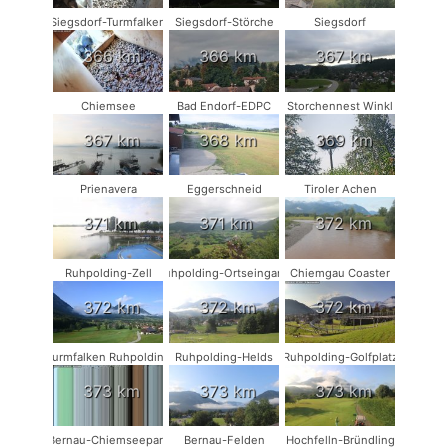
Siegsdorf-Turmfalken
Siegsdorf-Störche
Siegsdorf
366 km
366 km
367 km
Chiemsee
Bad Endorf-EDPC
Storchennest Winkl
367 km
368 km
369 km
Prienavera
Eggerschneid
Tiroler Achen
371 km
371 km
372 km
Ruhpolding-Zell
Ruhpolding-Ortseingang
Chiemgau Coaster
372 km
372 km
372 km
Turmfalken Ruhpolding
Ruhpolding-Helds
Ruhpolding-Golfplatz
373 km
373 km
373 km
Bernau-Chiemseepark
Bernau-Felden
Hochfelln-Bründling