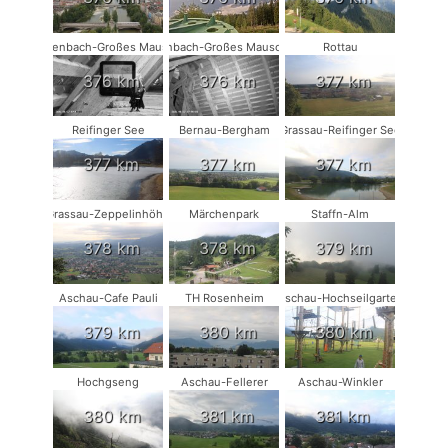
Rodenbach-Großes Mausohr
Rodenbach-Großes Mausohr #2
Rottau
376 km
376 km
377 km
Reifinger See
Bernau-Bergham
Grassau-Reifinger See
377 km
377 km
377 km
Grassau-Zeppelinhöhe
Märchenpark
Staffn-Alm
378 km
378 km
379 km
Aschau-Cafe Pauli
TH Rosenheim
Aschau-Hochseilgarten
379 km
380 km
380 km
Hochgseng
Aschau-Fellerer
Aschau-Winkler
380 km
381 km
381 km