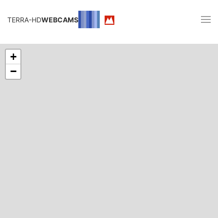
TERRA-HD
WEBCAMS
+
−