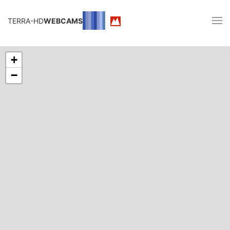
TERRA-HD
WEBCAMS
+
−