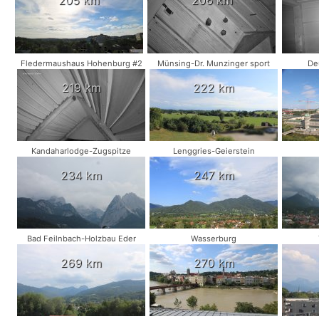
Fledermaushaus Hohenburg #2
Münsing-Dr. Munzinger sport
De
219 km
222 km
Kandaharlodge-Zugspitze
Lenggries-Geierstein
234 km
247 km
Bad Feilnbach-Holzbau Eder
Wasserburg
269 km
270 km