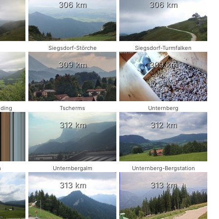
306 km
306 km
Siegsdorf-Störche
Siegsdorf-Turmfalken
309 km
309 km
lding
Tscherms
Unternberg
312 km
312 km
m
Unternbergalm
Unternberg-Bergstation
313 km
313 km