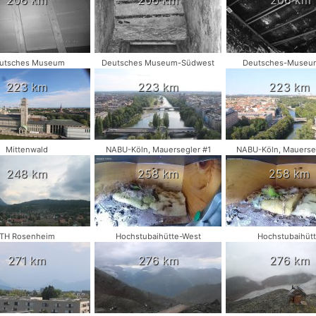
utsches Museum
Deutsches Museum-Südwest
Deutsches-Muse
223 km
223 km
223 km
Mittenwald
NABU-Köln, Mauersegler #1
NABU-Köln, Mauerse
248 km
258 km
258 km
TH Rosenheim
Hochstubaihütte-West
Hochstubaihüt
271 km
276 km
276 km