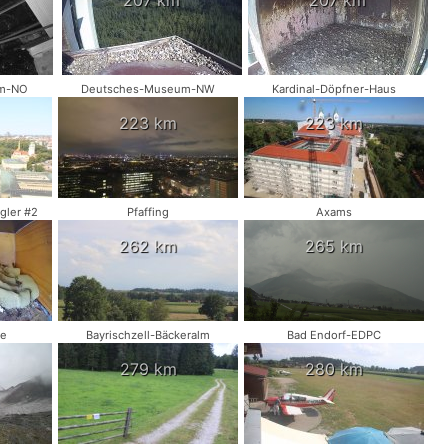
um-NO
Deutsches-Museum-NW
Kardinal-Döpfner-Haus
223 km
223 km
gler #2
Pfaffing
Axams
262 km
265 km
te
Bayrischzell-Bäckeralm
Bad Endorf-EDPC
279 km
280 km