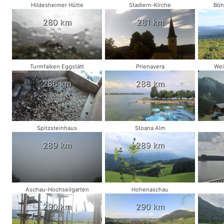
Hildesheimer Hütte
Stadlern-Kirche
Böh
280 km
281 km
Turmfalken Eggstätt
Prienavera
Wei
286 km
288 km
Spitzsteinhaus
Stoana Alm
289 km
289 km
Aschau-Hochseilgarten
Hohenaschau
290 km
290 km