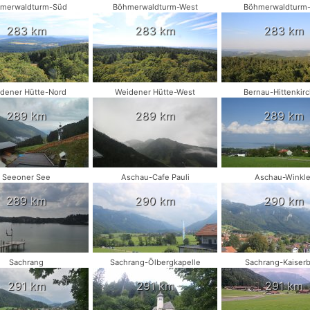
merwaldturm-Süd
Böhmerwaldturm-West
Böhmerwaldturm
283 km
283 km
283 km
dener Hütte-Nord
Weidener Hütte-West
Bernau-Hittenkir
289 km
289 km
289 km
Seeoner See
Aschau-Cafe Pauli
Aschau-Winkle
289 km
290 km
290 km
Sachrang
Sachrang-Ölbergkapelle
Sachrang-Kaiserb
291 km
291 km
291 km