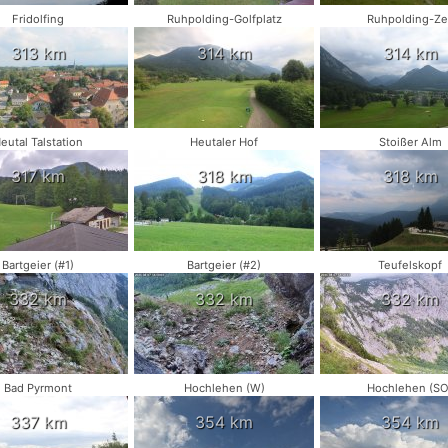
Fridolfing
Ruhpolding-Golfplatz
Ruhpolding-Zel
313 km
314 km
314 km
eutal Talstation
Heutaler Hof
Stoißer Alm
317 km
318 km
318 km
Bartgeier (#1)
Bartgeier (#2)
Teufelskopf
332 km
332 km
332 km
Bad Pyrmont
Hochlehen (W)
Hochlehen (SO
337 km
354 km
354 km