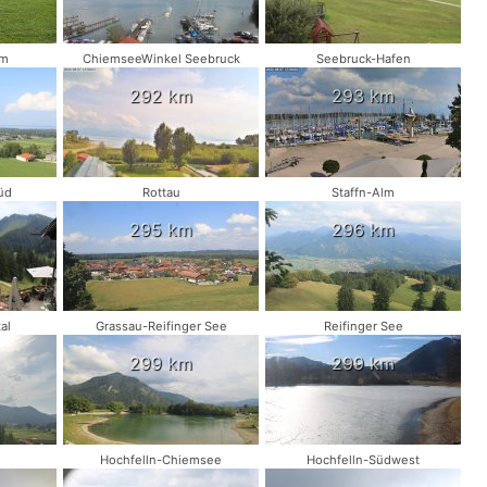
am
ChiemseeWinkel Seebruck
Seebruck-Hafen
292 km
293 km
üd
Rottau
Staffn-Alm
295 km
296 km
al
Grassau-Reifinger See
Reifinger See
299 km
299 km
d
Hochfelln-Chiemsee
Hochfelln-Südwest