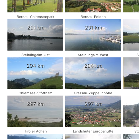
Bernau-Chiemseepark
Bernau-Felden
291 km
291 km
Steinlingalm-Ost
Steinlingalm-West
S
294 km
294 km
Chiemsee-Stöttham
Grassau-Zeppelinhöhe
297 km
297 km
Tiroler Achen
Landshuter Europahütte
St