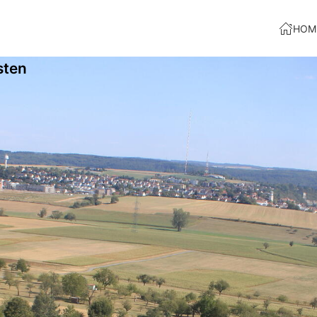
HOM
sten