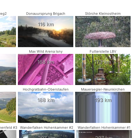
reg2
Donauursprung Brigach
Störche Kleinostheim
116 km
118 km
Max Wild Arena Isny
Futterstelle LBV
168 km
173 km
Hochgratbahn-Oberstaufen
Mauersegler-Neunkirchen
188 km
193 km
henfeld #3
Wanderfalken Hohenkammer #2
Wanderfalken Hohenkammer #1
207 km
207 km