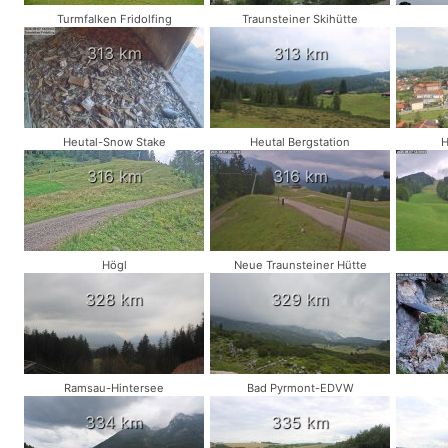
Turmfalken Fridolfing
Traunsteiner Skihütte
313 km
313 km
Heutal-Snow Stake
Heutal Bergstation
H
316 km
316 km
Högl
Neue Traunsteiner Hütte
328 km
329 km
Ramsau-Hintersee
Bad Pyrmont-EDVW
334 km
335 km