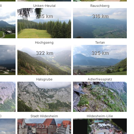
l
Unken-Heutal
Rauschberg
315 km
316 km
Hochgseng
Terlan
322 km
325 km
Halsgrube
Adlerfressplatz
332 km
333 km
)
Stadt Hildesheim
Hildesheim-Lilie
363 km
363 km