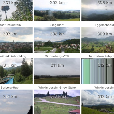
301 km
303 km
306 km
tadt Traunstein
Siegsdorf
Eggerschneid
307 km
308 km
309 km
zeitpark Ruhpolding
Wonneberg-MTB
Turmfalken Ruhpo
311 km
311 km
312 km
Surberg-Hub
Winklmoosalm-Snow Stake
Winklmoosal
312 km
313 km
313 km