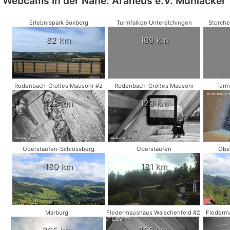
Webcams in der Nähe: Araneus e.V. Mühlacker
Erlebnispark Boxberg
Turmfalken Unterelchingen
Storche
82 km
109 km
Rodenbach-Großes Mausohr #2
Rodenbach-Großes Mausohr
Turm
123 km
123 km
Oberstaufen-Schlossberg
Oberstaufen
Obe
180 km
181 km
Marburg
Fledermaushaus Waischenfeld #2
Flederm
205 km
206 km