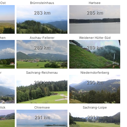
-Ost
Brünnsteinhaus
Hartsee
283 km
285 km
chen
Aschau-Fellerer
Weidener Hütte-Süd
289 km
289 km
r
Sachrang-Reichenau
Niederndorferberg
290 km
290 km
lick
Chiemsee
Sachrang-Loipe
291 km
291 km