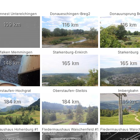
nnest Unterelchingen
Donaueschingen-Breg2
Donauursprung B
109 km
116 km
116 km
falken Memmingen
Starkenburg-Enkirch
Starkenburg
148 km
165 km
165 km
rstaufen-Hochgrat
Oberstaufen-Steibis
Imbergbahn
184 km
184 km
185 km
aushaus Hohenburg #1
Fledermaushaus Waischenfeld #1
Fledermaushaus Waisc
206 km
206 km
206 km