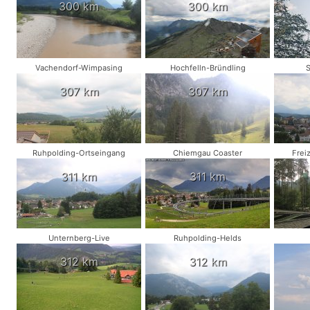
300 km
300 km
Vachendorf-Wimpasing
Hochfelln-Bründling
S
307 km
307 km
Ruhpolding-Ortseingang
Chiemgau Coaster
Frei
311 km
311 km
Unternberg-Live
Ruhpolding-Helds
312 km
312 km