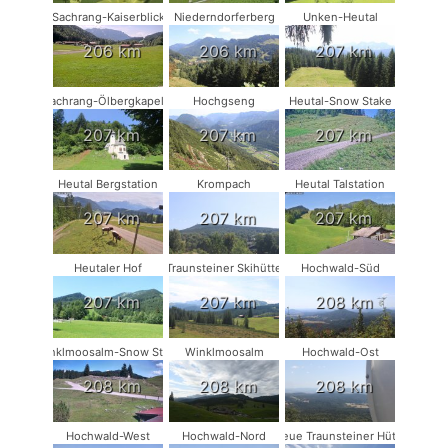
Sachrang-Kaiserblick
Niederndorferberg
Unken-Heutal
206 km
206 km
207 km
Sachrang-Ölbergkapelle
Hochgseng
Heutal-Snow Stake
207 km
207 km
207 km
Heutal Bergstation
Krompach
Heutal Talstation
207 km
207 km
207 km
Heutaler Hof
Traunsteiner Skihütte
Hochwald-Süd
207 km
207 km
208 km
Winklmoosalm-Snow Stake
Winklmoosalm
Hochwald-Ost
208 km
208 km
208 km
Hochwald-West
Hochwald-Nord
Neue Traunsteiner Hütte