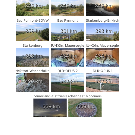
349 km
349 km
349 km
Bad Pyrmont-EDVW
Bad Pyrmont
Starkenburg-Enkirch
359 km
361 km
398 km
Starkenburg
NABU-Köln, Mauersegler #1
NABU-Köln, Mauersegler #2
398 km
434 km
434 km
Schüttorf-Wanderfalken
DLR-OPUS 2
DLR-OPUS 1
490 km
532 km
532 km
Moormerland-Ostfriesland
Storchennest Moormerland
558 km
559 km