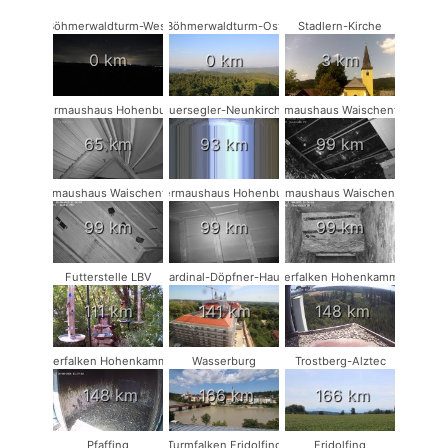
Böhmerwaldturm-West
Böhmerwaldturm-Ost
Stadlern-Kirche
0 km
0 km
3 km
Fledermaushaus Hohenburg #2
Mauersegler-Neunkirchen
Fledermaushaus Waischenfeld #3
65 km
93 km
99 km
Fledermaushaus Waischenfeld #2
Fledermaushaus Hohenburg #1
Fledermaushaus Waischenfeld #1
99 km
99 km
99 km
Futterstelle LBV
Kardinal-Döpfner-Haus
Wanderfalken Hohenkammer #2
111 km
141 km
148 km
Wanderfalken Hohenkammer #1
Wasserburg
Trostberg-Alztec
148 km
166 km
166 km
Pfaffing
Turmfalken Fridolfing
Fridolfing