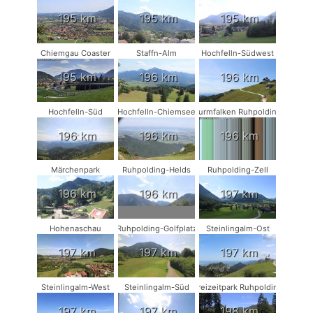
195 km
195 km
195 km
Chiemgau Coaster
Staffn-Alm
Hochfelln-Südwest
195 km
196 km
196 km
Hochfelln-Süd
Hochfelln-Chiemsee
Turmfalken Ruhpolding
196 km
196 km
196 km
Märchenpark
Ruhpolding-Helds
Ruhpolding-Zell
196 km
196 km
197 km
Hohenaschau
Ruhpolding-Golfplatz
Steinlingalm-Ost
197 km
197 km
197 km
Steinlingalm-West
Steinlingalm-Süd
Freizeitpark Ruhpolding
197 km
197 km
198 km