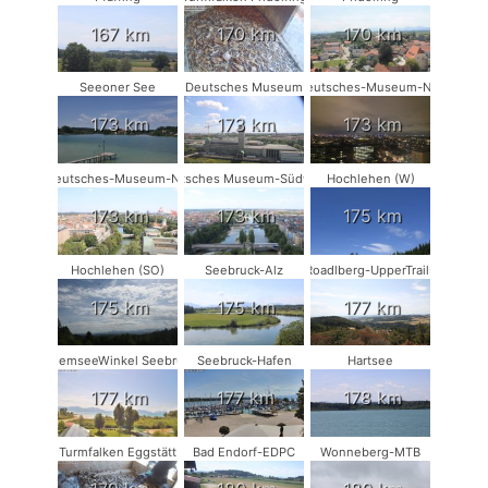
167 km
170 km
170 km
Seeoner See
Deutsches Museum
Deutsches-Museum-NW
173 km
173 km
173 km
Deutsches-Museum-NO
Deutsches Museum-Südwest
Hochlehen (W)
173 km
173 km
175 km
Hochlehen (SO)
Seebruck-Alz
Roadlberg-UpperTrails
175 km
175 km
177 km
ChiemseeWinkel Seebruck
Seebruck-Hafen
Hartsee
177 km
177 km
178 km
Turmfalken Eggstätt
Bad Endorf-EDPC
Wonneberg-MTB