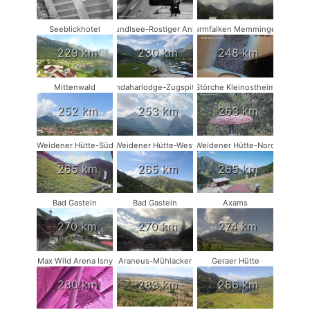
Seeblickhotel
Grundlsee-Rostiger Anker
Turmfalken Memmingen
229 km
230 km
248 km
Mittenwald
Kandaharlodge-Zugspitze
Störche Kleinostheim
252 km
253 km
263 km
Weidener Hütte-Süd
Weidener Hütte-West
Weidener Hütte-Nord
265 km
265 km
265 km
Bad Gastein
Bad Gastein
Axams
270 km
270 km
274 km
Max Wild Arena Isny
Araneus-Mühlacker
Geraer Hütte
280 km
283 km
286 km