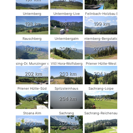
Unternberg
Unternberg-Live
Bad Feilnbach-Holzbau Eder
198 km
198 km
199 km
Rauschberg
Unternbergalm
Unternberg-Bergstation
199 km
200 km
200 km
Münsing-Dr. Munzinger sport
Vlčí Hora-Wolfsberg
Priener Hütte-West
202 km
203 km
204 km
Priener Hütte-Süd
Spitzsteinhaus
Sachrang-Loipe
204 km
204 km
205 km
Stoana Alm
Sachrang
Sachrang-Reichenau
205 km
205 km
206 km