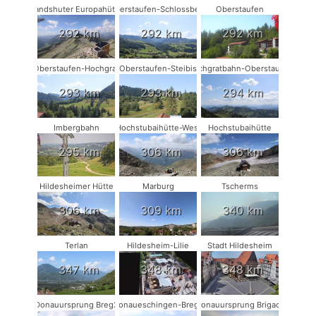
Landshuter Europahütte
Oberstaufen-Schlossberg
Oberstaufen
292 km
292 km
292 km
Oberstaufen-Hochgrat
Oberstaufen-Steibis
Hochgratbahn-Oberstaufen
293 km
293 km
294 km
Imbergbahn
Hochstubaihütte-West
Hochstubaihütte
295 km
306 km
306 km
Hildesheimer Hütte
Marburg
Tscherms
306 km
309 km
340 km
Terlan
Hildesheim-Lilie
Stadt Hildesheim
347 km
348 km
348 km
Donauursprung Breg2
Donaueschingen-Breg2
Donauursprung Brigach