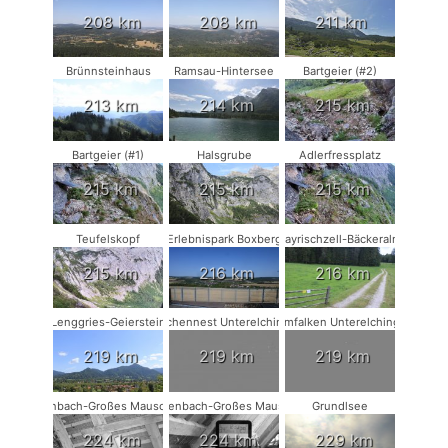
208 km
208 km
211 km
Brünnsteinhaus
Ramsau-Hintersee
Bartgeier (#2)
213 km
214 km
215 km
Bartgeier (#1)
Halsgrube
Adlerfressplatz
215 km
215 km
215 km
Teufelskopf
Erlebnispark Boxberg
Bayrischzell-Bäckeralm
215 km
216 km
216 km
Lenggries-Geierstein
Storchennest Unterelchingen
Turmfalken Unterelchingen
219 km
219 km
219 km
Rodenbach-Großes Mausohr #2
Rodenbach-Großes Mausohr
Grundlsee
224 km
224 km
229 km