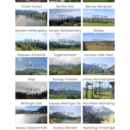
Tiroler Achen
Stoißer Alm
Bernau-Bergham
191 km
191 km
192 km
Attersee-Höllengebirge
Attersee-Salzkammergut
Rottau
192 km
192 km
193 km
Grassau-Achental
Eggerschneid
Aschau-Cafe Pauli
194 km
194 km
194 km
Högl
Aschau-Fellerer
Aschau-Hochseilgarten
194 km
195 km
195 km
Reifinger See
Grassau-Reifinger See
Hochfelln-Bründling
195 km
195 km
195 km
Grassau-Zeppelinhöhe
Aschau-Winkler
Ruhpolding-Ortseingang