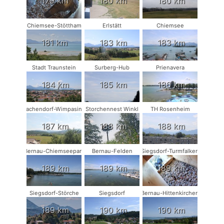
179 km
180 km
180 km
Chiemsee-Stöttham
Erlstätt
Chiemsee
181 km
183 km
183 km
Stadt Traunstein
Surberg-Hub
Prienavera
184 km
185 km
186 km
Vachendorf-Wimpasing
Storchennest Winkl
TH Rosenheim
187 km
188 km
188 km
Bernau-Chiemseepark
Bernau-Felden
Siegsdorf-Turmfalken
189 km
189 km
189 km
Siegsdorf-Störche
Siegsdorf
Bernau-Hittenkirchen
189 km
190 km
190 km