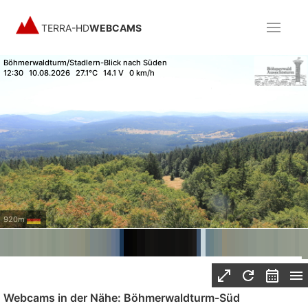
TERRA-HD
WEBCAMS
Böhmerwaldturm/Stadlern-Blick nach Süden
12:30
10.08.2026
27.1°C
14.1 V
0 km/h
920m
Webcams in der Nähe: Böhmerwaldturm-Süd