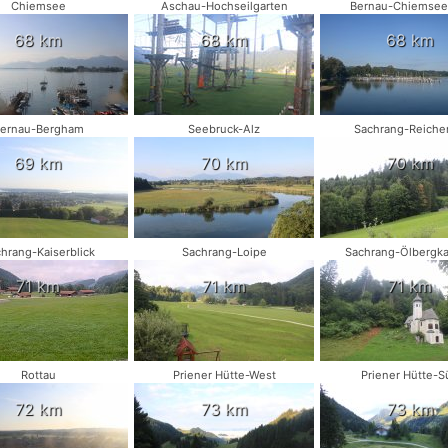
Chiemsee
Aschau-Hochseilgarten
Bernau-Chiemsee
68 km
68 km
68 km
ernau-Bergham
Seebruck-Alz
Sachrang-Reiche
69 km
70 km
70 km
hrang-Kaiserblick
Sachrang-Loipe
Sachrang-Ölbergka
71 km
71 km
71 km
Rottau
Priener Hütte-West
Priener Hütte-S
72 km
73 km
73 km