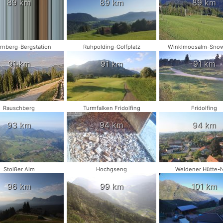
89 km
89 km
89 km
rnberg-Bergstation
Ruhpolding-Golfplatz
Winklmoosalm-Snow
91 km
91 km
91 km
Rauschberg
Turmfalken Fridolfing
Fridolfing
93 km
94 km
94 km
Stoißer Alm
Hochgseng
Weidener Hütte-
96 km
99 km
101 km