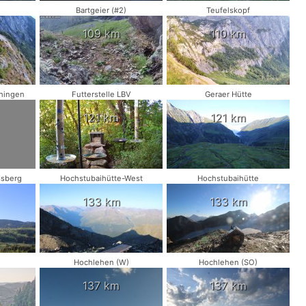
Bartgeier (#2)
Teufelskopf
109 km
110 km
chingen
Futterstelle LBV
Geraer Hütte
121 km
121 km
ssberg
Hochstubaihütte-West
Hochstubaihütte
133 km
133 km
Hochlehen (W)
Hochlehen (SO)
137 km
137 km