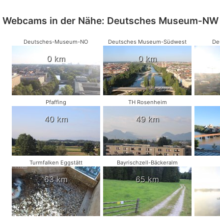
Webcams in der Nähe: Deutsches Museum-NW
Deutsches-Museum-NO
Deutsches Museum-Südwest
De
0 km
0 km
Pfaffing
TH Rosenheim
40 km
49 km
Turmfalken Eggstätt
Bayrischzell-Bäckeralm
63 km
65 km