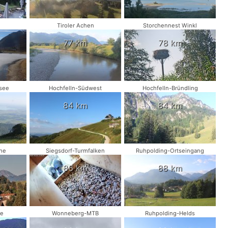
Tiroler Achen
Storchennest Winkl
77 km
78 km
see
Hochfelln-Südwest
Hochfelln-Bründling
84 km
84 km
he
Siegsdorf-Turmfalken
Ruhpolding-Ortseingang
86 km
88 km
ve
Wonneberg-MTB
Ruhpolding-Helds