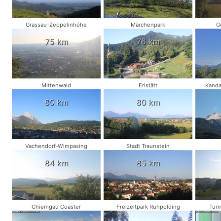
Grassau-Zeppelinhöhe
Märchenpark
G
75 km
76 km
Mittenwald
Erlstätt
Kanda
80 km
80 km
Vachendorf-Wimpasing
Stadt Traunstein
84 km
85 km
Chiemgau Coaster
Freizeitpark Ruhpolding
Turm