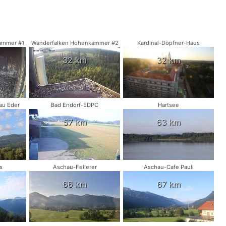
ammer #1
Wanderfalken Hohenkammer #2
Kardinal-Döpfner-Haus
32 km
32 km
au Eder
Bad Endorf-EDPC
Hartsee
57 km
63 km
s
Aschau-Fellerer
Aschau-Cafe Pauli
66 km
67 km