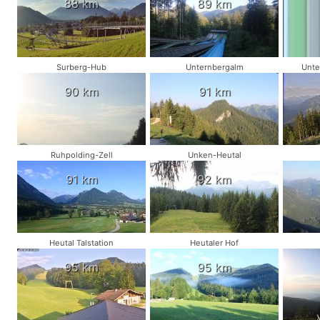
88 km
89 km
Surberg-Hub
Unternbergalm
Unte
90 km
91 km
Ruhpolding-Zell
Unken-Heutal
91 km
92 km
Heutal Talstation
Heutaler Hof
95 km
95 km