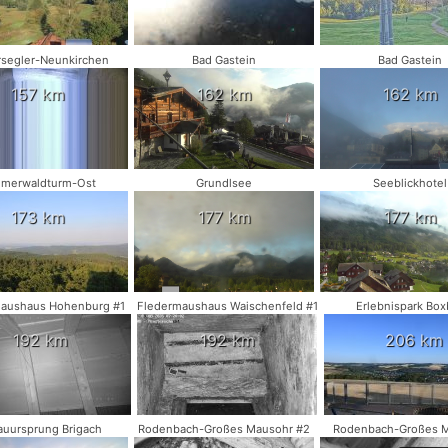
segler-Neunkirchen
Bad Gastein
Bad Gastein
157 km
162 km
162 km
merwaldturm-Ost
Grundlsee
Seeblickhotel
173 km
177 km
177 km
aushaus Hohenburg #1
Fledermaushaus Waischenfeld #1
Erlebnispark Box
192 km
192 km
206 km
uursprung Brigach
Rodenbach-Großes Mausohr #2
Rodenbach-Großes 