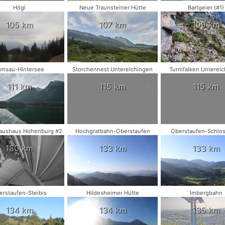
Högl
Neue Traunsteiner Hütte
Bartgeier (#1)
105 km
107 km
109 km
amsau-Hintersee
Storchennest Unterelchingen
Turmfalken Unterel
111 km
115 km
115 km
aushaus Hohenburg #2
Hochgratbahn-Oberstaufen
Oberstaufen-Schlo
130 km
133 km
133 km
erstaufen-Steibis
Hildesheimer Hütte
Imbergbahn
134 km
134 km
135 km