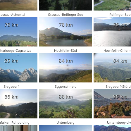
rassau-Achental
Grassau-Reifinger See
Reifinger See
76 km
76 km
76 km
harlodge-Zugspitze
Hochfelln-Süd
Hochfelln-Chiem
80 km
84 km
84 km
Siegsdorf
Eggerschneid
Siegsdorf-Störc
86 km
86 km
86 km
falken Ruhpolding
Unternberg
Unternberg-Li