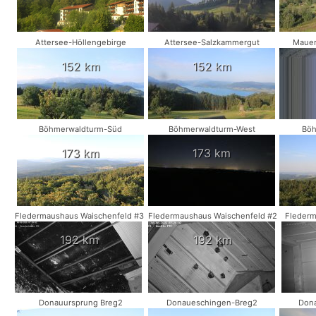
Attersee-Höllengebirge
Attersee-Salzkammergut
Mauer
152 km
152 km
Böhmerwaldturm-Süd
Böhmerwaldturm-West
Böh
173 km
173 km
Fledermaushaus Waischenfeld #3
Fledermaushaus Waischenfeld #2
Flederm
192 km
192 km
Donauursprung Breg2
Donaueschingen-Breg2
Dona