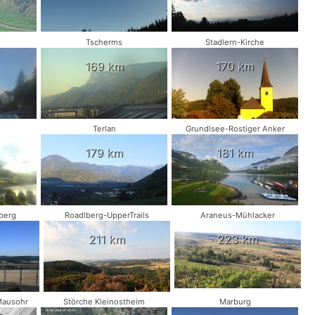
Tscherms
Stadlern-Kirche
169 km
170 km
Terlan
Grundlsee-Rostiger Anker
179 km
181 km
berg
Roadlberg-UpperTrails
Araneus-Mühlacker
211 km
223 km
Mausohr
Störche Kleinostheim
Marburg