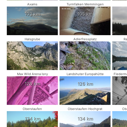
Axams
Turmfalken Memmingen
103 km
105 km
Halsgrube
Adlerfressplatz
R
110 km
110 km
Max Wild Arena Isny
Landshuter Europahütte
Flederm
126 km
126 km
Oberstaufen
Oberstaufen-Hochgrat
Ob
134 km
134 km