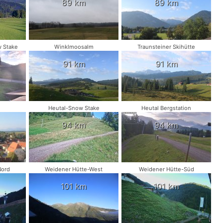
89 km
89 km
 Stake
Winklmoosalm
Traunsteiner Skihütte
91 km
91 km
Heutal-Snow Stake
Heutal Bergstation
94 km
94 km
Nord
Weidener Hütte-West
Weidener Hütte-Süd
101 km
101 km