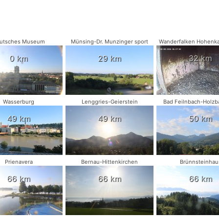
utsches Museum
Münsing-Dr. Munzinger sport
Wanderfalken Hohenk
0 km
29 km
32 km
Wasserburg
Lenggries-Geierstein
Bad Feilnbach-Holzb
49 km
49 km
50 km
Prienavera
Bernau-Hittenkirchen
Brünnsteinhau
66 km
66 km
66 km