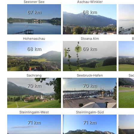
Seeoner See
Aschau-Winkler
67 km
68 km
Hohenaschau
Stoana Alm
B
68 km
69 km
Sachrang
Seebruck-Hafen
Sac
70 km
70 km
Steinlingalm-West
Steinlingalm-Süd
71 km
71 km