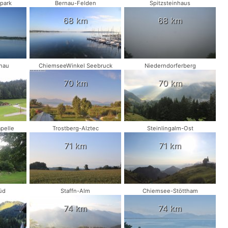
park
Bernau-Felden
Spitzsteinhaus
68 km
68 km
nau
ChiemseeWinkel Seebruck
Niederndorferberg
70 km
70 km
pelle
Trostberg-Alztec
Steinlingalm-Ost
71 km
71 km
üd
Staffn-Alm
Chiemsee-Stöttham
74 km
74 km