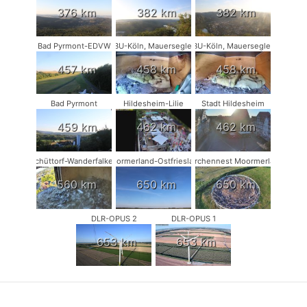
376 km
382 km
382 km
Bad Pyrmont-EDVW
NABU-Köln, Mauersegler #1
NABU-Köln, Mauersegler #2
457 km
458 km
458 km
Bad Pyrmont
Hildesheim-Lilie
Stadt Hildesheim
459 km
462 km
462 km
Schüttorf-Wanderfalken
Moormerland-Ostfriesland
Storchennest Moormerland
560 km
650 km
650 km
DLR-OPUS 2
DLR-OPUS 1
653 km
653 km