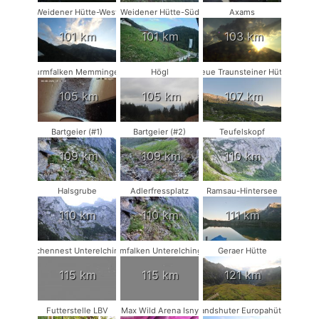
Weidener Hütte-West
Weidener Hütte-Süd
Axams
101 km
101 km
103 km
Turmfalken Memmingen
Högl
Neue Traunsteiner Hütte
105 km
105 km
107 km
Bartgeier (#1)
Bartgeier (#2)
Teufelskopf
109 km
109 km
110 km
Halsgrube
Adlerfressplatz
Ramsau-Hintersee
110 km
110 km
111 km
Storchennest Unterelchingen
Turmfalken Unterelchingen
Geraer Hütte
115 km
115 km
121 km
Futterstelle LBV
Max Wild Arena Isny
Landshuter Europahütte