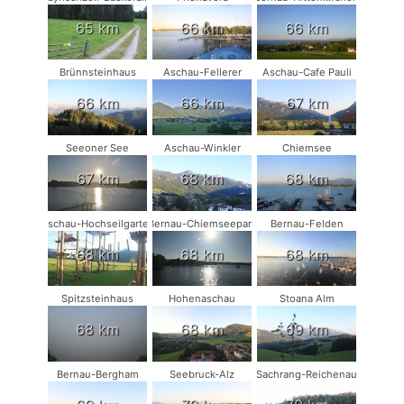
65 km
66 km
66 km
Brünnsteinhaus
Aschau-Fellerer
Aschau-Cafe Pauli
66 km
66 km
67 km
Seeoner See
Aschau-Winkler
Chiemsee
67 km
68 km
68 km
Aschau-Hochseilgarten
Bernau-Chiemseepark
Bernau-Felden
68 km
68 km
68 km
Spitzsteinhaus
Hohenaschau
Stoana Alm
68 km
68 km
69 km
Bernau-Bergham
Seebruck-Alz
Sachrang-Reichenau