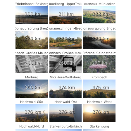
Erlebnispark Boxberg
Roadlberg-UpperTrails
Araneus-Mühlacker
206 km
211 km
223 km
Donauursprung Breg2
Donaueschingen-Breg2
Donauursprung Brigach
229 km
229 km
229 km
Rodenbach-Großes Mausohr #2
Rodenbach-Großes Mausohr
Störche Kleinostheim
250 km
250 km
279 km
Marburg
Vlčí Hora-Wolfsberg
Krompach
360 km
374 km
375 km
Hochwald-Süd
Hochwald-Ost
Hochwald-West
376 km
376 km
376 km
Hochwald-Nord
Starkenburg-Enkirch
Starkenburg