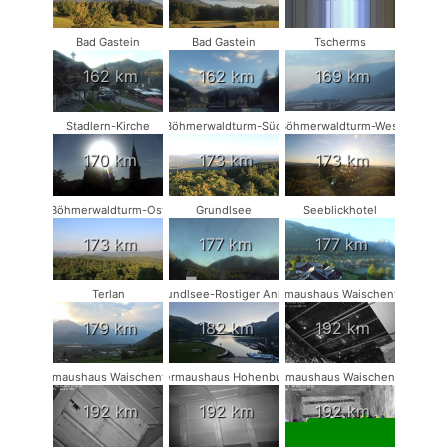
Bad Gastein
Bad Gastein
Tscherms
162 km
162 km
169 km
Stadlern-Kirche
Böhmerwaldturm-Süd
Böhmerwaldturm-West
170 km
173 km
173 km
Böhmerwaldturm-Ost
Grundlsee
Seeblickhotel
173 km
177 km
177 km
Terlan
Grundlsee-Rostiger Anker
Fledermaushaus Waischenfeld #3
179 km
182 km
192 km
Fledermaushaus Waischenfeld #2
Fledermaushaus Hohenburg #1
Fledermaushaus Waischenfeld #1
192 km
192 km
192 km