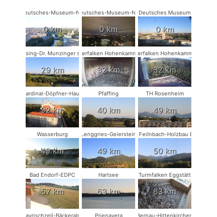
Deutsches-Museum-NO
Deutsches-Museum-NW
Deutsches Museum
0 km
0 km
0 km
Münsing-Dr. Munzinger sport
Wanderfalken Hohenkammer #1
Wanderfalken Hohenkammer #2
29 km
32 km
32 km
Kardinal-Döpfner-Haus
Pfaffing
TH Rosenheim
32 km
40 km
49 km
Wasserburg
Lenggries-Geierstein
Bad Feilnbach-Holzbau Eder
49 km
49 km
50 km
Bad Endorf-EDPC
Hartsee
Turmfalken Eggstätt
57 km
63 km
63 km
Bayrischzell-Bäckeralm
Prienavera
Bernau-Hittenkirchen