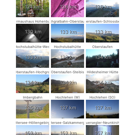
121 km
126 km
126 km
Fledermaushaus Hohenburg #2
Hochgratbahn-Oberstaufen
Oberstaufen-Schlossberg
130 km
133 km
133 km
Hochstubaihütte-West
Hochstubaihütte
Oberstaufen
133 km
133 km
134 km
Oberstaufen-Hochgrat
Oberstaufen-Steibis
Hildesheimer Hütte
134 km
134 km
134 km
Imbergbahn
Hochlehen (W)
Hochlehen (SO)
135 km
137 km
137 km
Attersee-Höllengebirge
Attersee-Salzkammergut
Mauersegler-Neunkirchen
152 km
152 km
157 km