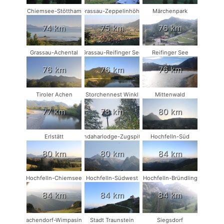
Chiemsee-Stöttham
Grassau-Zeppelinhöhe
Märchenpark
74 km
75 km
76 km
Grassau-Achental
Grassau-Reifinger See
Reifinger See
76 km
76 km
76 km
Tiroler Achen
Storchennest Winkl
Mittenwald
77 km
78 km
80 km
Erlstätt
Kandaharlodge-Zugspitze
Hochfelln-Süd
80 km
80 km
84 km
Hochfelln-Chiemsee
Hochfelln-Südwest
Hochfelln-Bründling
84 km
84 km
84 km
Vachendorf-Wimpasing
Stadt Traunstein
Siegsdorf