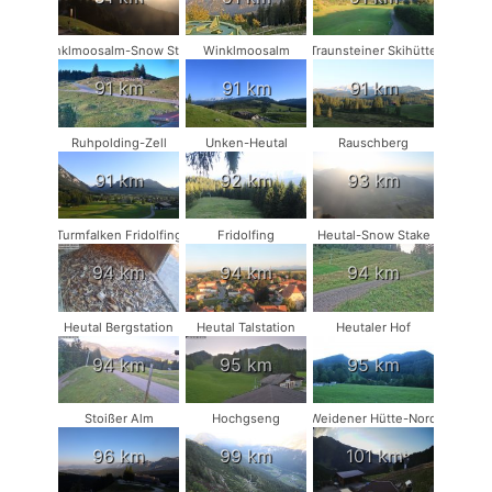
Winklmoosalm-Snow Stake
Winklmoosalm
Traunsteiner Skihütte
91 km
91 km
91 km
Ruhpolding-Zell
Unken-Heutal
Rauschberg
91 km
92 km
93 km
Turmfalken Fridolfing
Fridolfing
Heutal-Snow Stake
94 km
94 km
94 km
Heutal Bergstation
Heutal Talstation
Heutaler Hof
94 km
95 km
95 km
Stoißer Alm
Hochgseng
Weidener Hütte-Nord
96 km
99 km
101 km