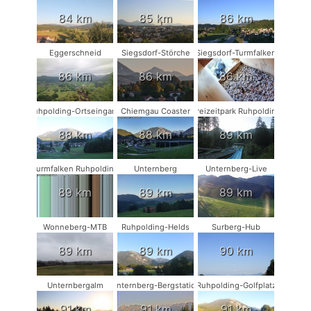
84 km
85 km
86 km
Eggerschneid
Siegsdorf-Störche
Siegsdorf-Turmfalken
86 km
86 km
86 km
Ruhpolding-Ortseingang
Chiemgau Coaster
Freizeitpark Ruhpolding
88 km
88 km
89 km
Turmfalken Ruhpolding
Unternberg
Unternberg-Live
89 km
89 km
89 km
Wonneberg-MTB
Ruhpolding-Helds
Surberg-Hub
89 km
89 km
90 km
Unternbergalm
Unternberg-Bergstation
Ruhpolding-Golfplatz
91 km
91 km
91 km