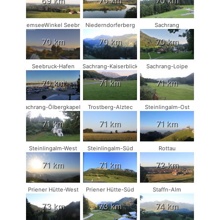
69 km
70 km
70 km
ChiemseeWinkel Seebruck
Niederndorferberg
Sachrang
70 km
70 km
70 km
Seebruck-Hafen
Sachrang-Kaiserblick
Sachrang-Loipe
70 km
71 km
71 km
Sachrang-Ölbergkapelle
Trostberg-Alztec
Steinlingalm-Ost
71 km
71 km
71 km
Steinlingalm-West
Steinlingalm-Süd
Rottau
71 km
71 km
72 km
Priener Hütte-West
Priener Hütte-Süd
Staffn-Alm
73 km
73 km
74 km