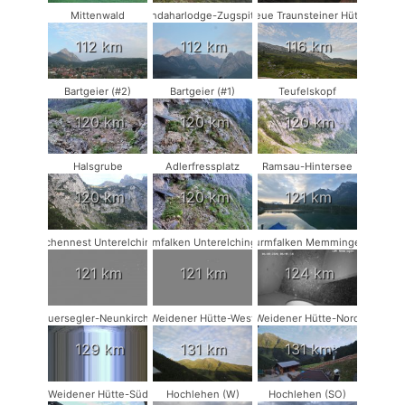
Mittenwald
Kandaharlodge-Zugspitze
Neue Traunsteiner Hütte
112 km
112 km
116 km
Bartgeier (#2)
Bartgeier (#1)
Teufelskopf
120 km
120 km
120 km
Halsgrube
Adlerfressplatz
Ramsau-Hintersee
120 km
120 km
121 km
Storchennest Unterelchingen
Turmfalken Unterelchingen
Turmfalken Memmingen
121 km
121 km
124 km
Mauersegler-Neunkirchen
Weidener Hütte-West
Weidener Hütte-Nord
129 km
131 km
131 km
Weidener Hütte-Süd
Hochlehen (W)
Hochlehen (SO)