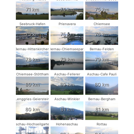
71 km
74 km
75 km
Seebruck-Hafen
Prienavera
Chiemsee
75 km
75 km
76 km
Bernau-Hittenkirchen
Bernau-Chiemseepark
Bernau-Felden
78 km
79 km
79 km
Chiemsee-Stöttham
Aschau-Fellerer
Aschau-Cafe Pauli
80 km
80 km
80 km
Lenggries-Geierstein
Aschau-Winkler
Bernau-Bergham
80 km
81 km
81 km
Aschau-Hochseilgarten
Hohenaschau
Rottau