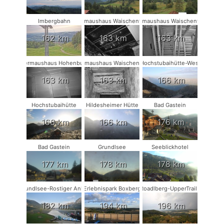
Imbergbahn
Fledermaushaus Waischenfeld #3
Fledermaushaus Waischenfeld #2
162 km
163 km
163 km
Fledermaushaus Hohenburg #1
Fledermaushaus Waischenfeld #1
Hochstubaihütte-West
163 km
163 km
166 km
Hochstubaihütte
Hildesheimer Hütte
Bad Gastein
166 km
166 km
176 km
Bad Gastein
Grundlsee
Seeblickhotel
177 km
178 km
178 km
Grundlsee-Rostiger Anker
Erlebnispark Boxberg
Roadlberg-UpperTrails
182 km
194 km
196 km