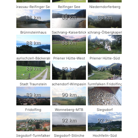
Grassau-Reifinger See
Reifinger See
Niederndorferberg
88 km
88 km
88 km
Brünnsteinhaus
Sachrang-Kaiserblick
Sachrang-Ölbergkapelle
88 km
88 km
88 km
Bayrischzell-Bäckeralm
Priener Hütte-West
Priener Hütte-Süd
89 km
89 km
89 km
Stadt Traunstein
Vachendorf-Wimpasing
Turmfalken Fridolfing
89 km
90 km
92 km
Fridolfing
Wonneberg-MTB
Siegsdorf
92 km
92 km
92 km
Siegsdorf-Turmfalken
Siegsdorf-Störche
Hochfelln-Süd