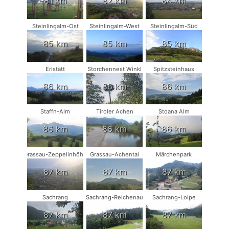
81 km
82 km
84 km
Steinlingalm-Ost
Steinlingalm-West
Steinlingalm-Süd
85 km
85 km
85 km
Erlstätt
Storchennest Winkl
Spitzsteinhaus
86 km
86 km
86 km
Staffn-Alm
Tiroler Achen
Stoana Alm
86 km
86 km
86 km
Grassau-Zeppelinhöhe
Grassau-Achental
Märchenpark
87 km
87 km
87 km
Sachrang
Sachrang-Reichenau
Sachrang-Loipe
87 km
87 km
87 km