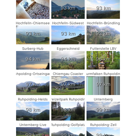
93 km
93 km
93 km
Hochfelln-Chiemsee
Hochfelln-Südwest
Hochfelln-Bründling
93 km
93 km
93 km
Surberg-Hub
Eggerschneid
Futterstelle LBV
94 km
94 km
96 km
Ruhpolding-Ortseingang
Chiemgau Coaster
Turmfalken Ruhpolding
97 km
97 km
97 km
Ruhpolding-Helds
Freizeitpark Ruhpolding
Unternberg
98 km
98 km
99 km
Unternberg-Live
Ruhpolding-Golfplatz
Ruhpolding-Zell
99 km
99 km
99 km