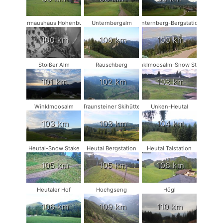
Fledermaushaus Hohenburg #2
Unternbergalm
Unternberg-Bergstation
100 km
100 km
100 km
Stoißer Alm
Rauschberg
Winklmoosalm-Snow Stake
101 km
102 km
103 km
Winklmoosalm
Traunsteiner Skihütte
Unken-Heutal
103 km
103 km
104 km
Heutal-Snow Stake
Heutal Bergstation
Heutal Talstation
105 km
105 km
106 km
Heutaler Hof
Hochgseng
Högl
106 km
109 km
110 km