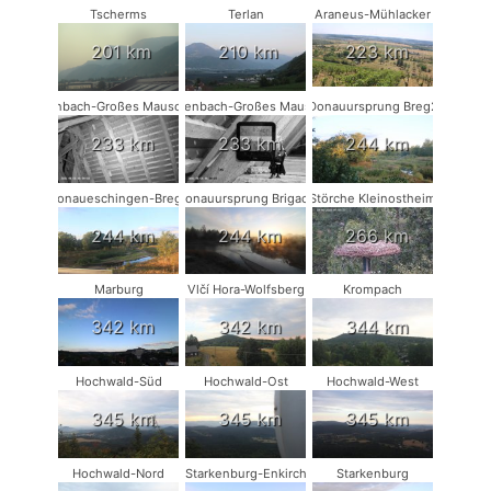
Tscherms
Terlan
Araneus-Mühlacker
201 km
210 km
223 km
Rodenbach-Großes Mausohr #2
Rodenbach-Großes Mausohr
Donauursprung Breg2
233 km
233 km
244 km
Donaueschingen-Breg2
Donauursprung Brigach
Störche Kleinostheim
244 km
244 km
266 km
Marburg
Vlčí Hora-Wolfsberg
Krompach
342 km
342 km
344 km
Hochwald-Süd
Hochwald-Ost
Hochwald-West
345 km
345 km
345 km
Hochwald-Nord
Starkenburg-Enkirch
Starkenburg