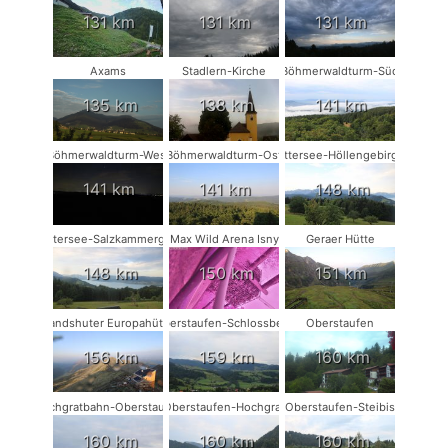
131 km
131 km
131 km
Axams
Stadlern-Kirche
Böhmerwaldturm-Süd
135 km
138 km
141 km
Böhmerwaldturm-West
Böhmerwaldturm-Ost
Attersee-Höllengebirge
141 km
141 km
148 km
Attersee-Salzkammergut
Max Wild Arena Isny
Geraer Hütte
148 km
150 km
151 km
Landshuter Europahütte
Oberstaufen-Schlossberg
Oberstaufen
156 km
159 km
160 km
Hochgratbahn-Oberstaufen
Oberstaufen-Hochgrat
Oberstaufen-Steibis
160 km
160 km
160 km