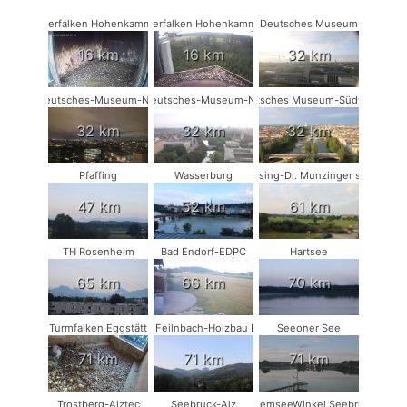
Wanderfalken Hohenkammer #1
Wanderfalken Hohenkammer #2
Deutsches Museum
16 km
16 km
32 km
Deutsches-Museum-NW
Deutsches-Museum-NO
Deutsches Museum-Südwest
32 km
32 km
32 km
Pfaffing
Wasserburg
Münsing-Dr. Munzinger sport
47 km
52 km
61 km
TH Rosenheim
Bad Endorf-EDPC
Hartsee
65 km
66 km
70 km
Turmfalken Eggstätt
Bad Feilnbach-Holzbau Eder
Seeoner See
71 km
71 km
71 km
Trostberg-Alztec
Seebruck-Alz
ChiemseeWinkel Seebruck