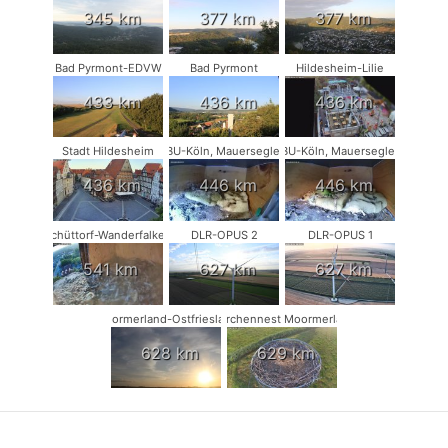
345 km
377 km
377 km
Bad Pyrmont-EDVW
Bad Pyrmont
Hildesheim-Lilie
433 km
436 km
436 km
Stadt Hildesheim
NABU-Köln, Mauersegler #1
NABU-Köln, Mauersegler #2
436 km
446 km
446 km
Schüttorf-Wanderfalken
DLR-OPUS 2
DLR-OPUS 1
541 km
627 km
627 km
Moormerland-Ostfriesland
Storchennest Moormerland
628 km
629 km