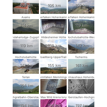
106 km
106 km
109 km
Axams
Wanderfalken Hohenkammer #1
Wanderfalken Hohenkammer #2
114 km
119 km
119 km
Kandaharlodge-Zugspitze
Hildesheimer Hütte
Hochstubaihütte-West
119 km
139 km
142 km
Hochstubaihütte
Roadlberg-UpperTrails
Tscherms
142 km
155 km
161 km
Terlan
Turmfalken Memmingen
Fledermaushaus Hohenburg #2
164 km
188 km
192 km
Hochgratbahn-Oberstaufen
Max Wild Arena Isny
Oberstaufen-Hochgrat
194 km
196 km
197 km