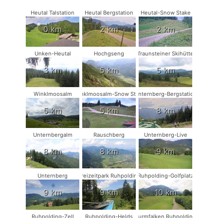
Heutal Talstation
Heutal Bergstation
Heutal-Snow Stake
0 km
2 km
2 km
Unken-Heutal
Hochgseng
Traunsteiner Skihütte
3 km
5 km
5 km
Winklmoosalm
Winklmoosalm-Snow Stake
Unternberg-Bergstation
5 km
5 km
8 km
Unternbergalm
Rauschberg
Unternberg-Live
8 km
8 km
9 km
Unternberg
Freizeitpark Ruhpolding
Ruhpolding-Golfplatz
9 km
9 km
10 km
Ruhpolding-Zell
Ruhpolding-Helds
Turmfalken Ruhpolding