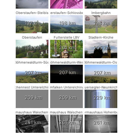
Oberstaufen-Steibis
Oberstaufen-Schlossberg
Imbergbahn
197 km
198 km
198 km
Oberstaufen
Futterstelle LBV
Stadlern-Kirche
198 km
201 km
205 km
Böhmerwaldturm-Süd
Böhmerwaldturm-West
Böhmerwaldturm-Ost
207 km
207 km
207 km
Storchennest Unterelchingen
Turmfalken Unterelchingen
Mauersegler-Neunkirchen
209 km
209 km
229 km
Fledermaushaus Waischenfeld #3
Fledermaushaus Waischenfeld #2
Fledermaushaus Hohenburg #1
261 km
261 km
261 km