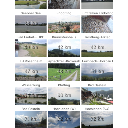
Seeoner See
Fridolfing
Turmfalken Fridolfing
38 km
40 km
40 km
Bad Endorf-EDPC
Brünnsteinhaus
Trostberg-Alztec
40 km
42 km
42 km
TH Rosenheim
Bayrischzell-Bäckeralm
Bad Feilnbach-Holzbau Eder
47 km
48 km
51 km
Wasserburg
Pfaffing
Bad Gastein
54 km
60 km
70 km
Bad Gastein
Hochlehen (W)
Hochlehen (SO)
71 km
72 km
72 km