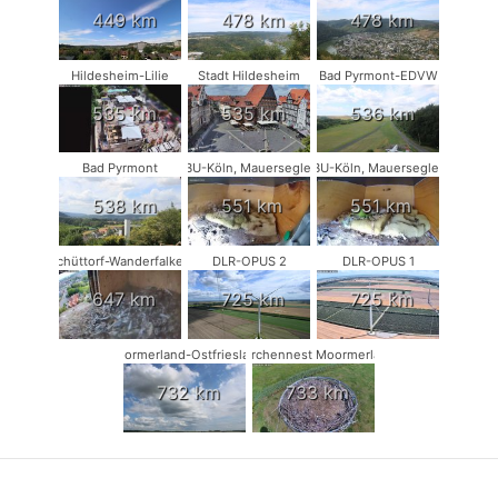
449 km
478 km
478 km
Hildesheim-Lilie
Stadt Hildesheim
Bad Pyrmont-EDVW
535 km
535 km
536 km
Bad Pyrmont
NABU-Köln, Mauersegler #1
NABU-Köln, Mauersegler #2
538 km
551 km
551 km
Schüttorf-Wanderfalken
DLR-OPUS 2
DLR-OPUS 1
647 km
725 km
725 km
Moormerland-Ostfriesland
Storchennest Moormerland
732 km
733 km