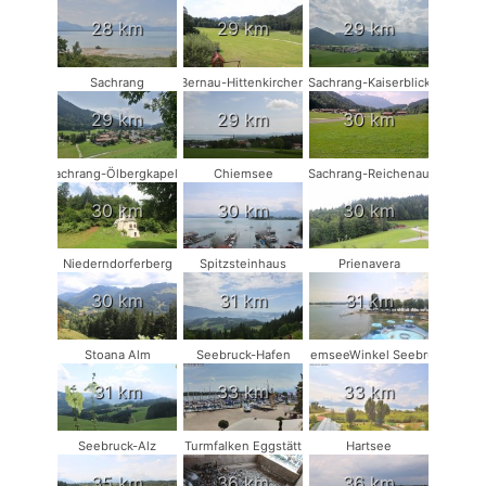
28 km
29 km
29 km
Sachrang
Bernau-Hittenkirchen
Sachrang-Kaiserblick
29 km
29 km
30 km
Sachrang-Ölbergkapelle
Chiemsee
Sachrang-Reichenau
30 km
30 km
30 km
Niederndorferberg
Spitzsteinhaus
Prienavera
30 km
31 km
31 km
Stoana Alm
Seebruck-Hafen
ChiemseeWinkel Seebruck
31 km
33 km
33 km
Seebruck-Alz
Turmfalken Eggstätt
Hartsee
35 km
36 km
36 km