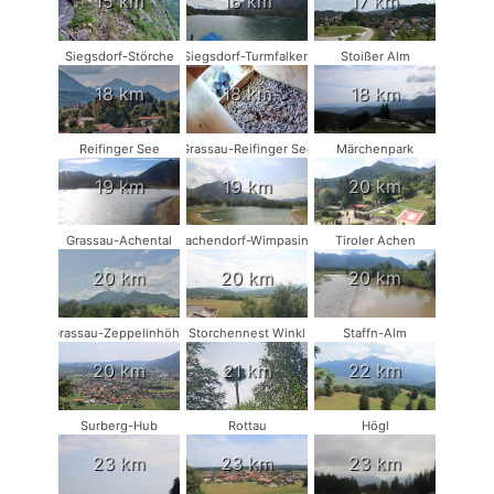
15 km
16 km
17 km
Siegsdorf-Störche
Siegsdorf-Turmfalken
Stoißer Alm
18 km
18 km
18 km
Reifinger See
Grassau-Reifinger See
Märchenpark
19 km
19 km
20 km
Grassau-Achental
Vachendorf-Wimpasing
Tiroler Achen
20 km
20 km
20 km
Grassau-Zeppelinhöhe
Storchennest Winkl
Staffn-Alm
20 km
21 km
22 km
Surberg-Hub
Rottau
Högl
23 km
23 km
23 km