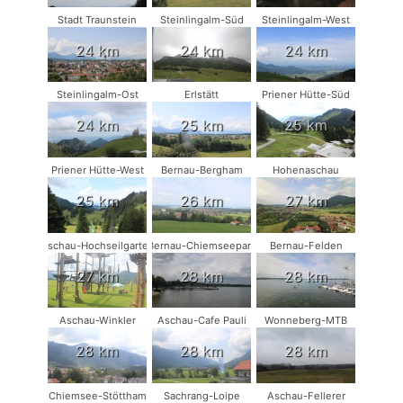
Stadt Traunstein
Steinlingalm-Süd
Steinlingalm-West
24 km
24 km
24 km
Steinlingalm-Ost
Erlstätt
Priener Hütte-Süd
24 km
25 km
25 km
Priener Hütte-West
Bernau-Bergham
Hohenaschau
25 km
26 km
27 km
Aschau-Hochseilgarten
Bernau-Chiemseepark
Bernau-Felden
27 km
28 km
28 km
Aschau-Winkler
Aschau-Cafe Pauli
Wonneberg-MTB
28 km
28 km
28 km
Chiemsee-Stöttham
Sachrang-Loipe
Aschau-Fellerer