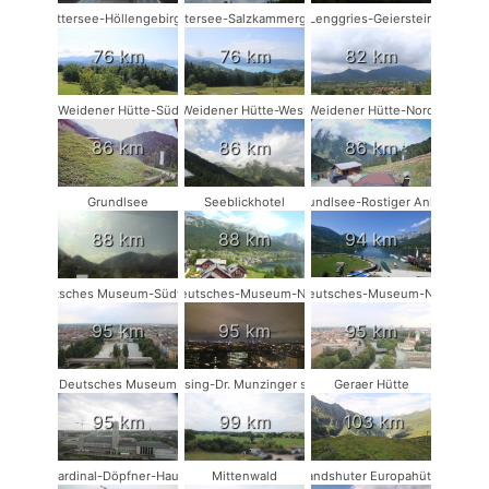
Attersee-Höllengebirge
Attersee-Salzkammergut
Lenggries-Geierstein
76 km
76 km
82 km
Weidener Hütte-Süd
Weidener Hütte-West
Weidener Hütte-Nord
86 km
86 km
86 km
Grundlsee
Seeblickhotel
Grundlsee-Rostiger Anker
88 km
88 km
94 km
Deutsches Museum-Südwest
Deutsches-Museum-NW
Deutsches-Museum-NO
95 km
95 km
95 km
Deutsches Museum
Münsing-Dr. Munzinger sport
Geraer Hütte
95 km
99 km
103 km
Kardinal-Döpfner-Haus
Mittenwald
Landshuter Europahütte