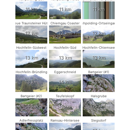
11 km
11 km
11 km
Neue Traunsteiner Hütte
Chiemgau Coaster
Ruhpolding-Ortseingang
12 km
12 km
12 km
Hochfelln-Südwest
Hochfelln-Süd
Hochfelln-Chiemsee
13 km
13 km
13 km
Hochfelln-Bründling
Eggerschneid
Bartgeier (#1)
13 km
14 km
14 km
Bartgeier (#2)
Teufelskopf
Halsgrube
14 km
14 km
15 km
Adlerfressplatz
Ramsau-Hintersee
Siegsdorf