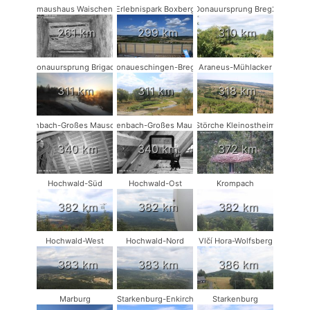
Fledermaushaus Waischenfeld #1
Erlebnispark Boxberg
Donauursprung Breg2
261 km
299 km
310 km
Donauursprung Brigach
Donaueschingen-Breg2
Araneus-Mühlacker
311 km
311 km
318 km
Rodenbach-Großes Mausohr #2
Rodenbach-Großes Mausohr
Störche Kleinostheim
340 km
340 km
372 km
Hochwald-Süd
Hochwald-Ost
Krompach
382 km
382 km
382 km
Hochwald-West
Hochwald-Nord
Vlčí Hora-Wolfsberg
383 km
383 km
386 km
Marburg
Starkenburg-Enkirch
Starkenburg