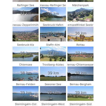
Reifinger See
Grassau-Reifinger See
Märchenpark
33 km
33 km
35 km
Grassau-Zeppelinhöhe
Seebruck-Hafen
ChiemseeWinkel Seebruck
35 km
35 km
36 km
Seebruck-Alz
Staffn-Alm
Rottau
36 km
37 km
37 km
Chiemsee
Trostberg-Alztec
Bernau-Chiemseepark
38 km
39 km
39 km
Bernau-Felden
Seeoner See
Bernau-Bergham
39 km
39 km
39 km
Steinlingalm-Ost
Steinlingalm-West
Steinlingalm-Süd