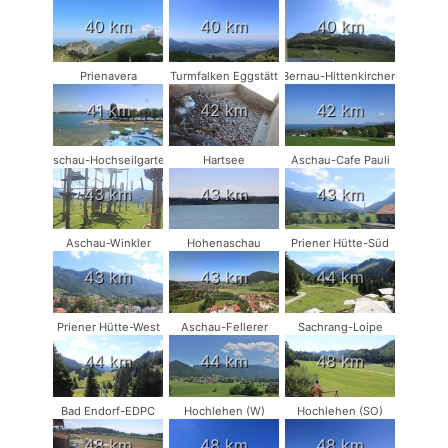
40 km
40 km
40 km
Prienavera
Turmfalken Eggstätt
Bernau-Hittenkirchen
41 km
42 km
42 km
Aschau-Hochseilgarten
Hartsee
Aschau-Cafe Pauli
43 km
43 km
43 km
Aschau-Winkler
Hohenaschau
Priener Hütte-Süd
43 km
43 km
44 km
Priener Hütte-West
Aschau-Fellerer
Sachrang-Loipe
44 km
44 km
48 km
Bad Endorf-EDPC
Hochlehen (W)
Hochlehen (SO)
48 km
48 km
48 km