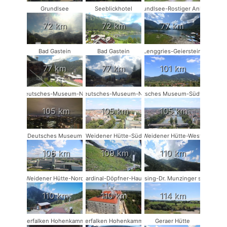
Grundlsee
Seeblickhotel
Grundlsee-Rostiger Anker
72 km
72 km
77 km
Bad Gastein
Bad Gastein
Lenggries-Geierstein
77 km
77 km
101 km
Deutsches-Museum-NW
Deutsches-Museum-NO
Deutsches Museum-Südwest
105 km
105 km
105 km
Deutsches Museum
Weidener Hütte-Süd
Weidener Hütte-West
106 km
109 km
110 km
Weidener Hütte-Nord
Kardinal-Döpfner-Haus
Münsing-Dr. Munzinger sport
110 km
110 km
114 km
Wanderfalken Hohenkammer #1
Wanderfalken Hohenkammer #2
Geraer Hütte