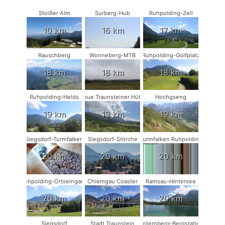
Stoißer Alm
Surberg-Hub
Ruhpolding-Zell
10 km
16 km
17 km
Rauschberg
Wonneberg-MTB
Ruhpolding-Golfplatz
18 km
18 km
18 km
Ruhpolding-Helds
Neue Traunsteiner Hütte
Hochgseng
19 km
19 km
19 km
Siegsdorf-Turmfalken
Siegsdorf-Störche
Turmfalken Ruhpolding
20 km
20 km
20 km
Ruhpolding-Ortseingang
Chiemgau Coaster
Ramsau-Hintersee
20 km
20 km
20 km
Siegsdorf
Stadt Traunstein
Unternberg-Bergstation