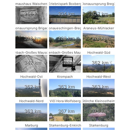
Fledermaushaus Waischenfeld #1
Erlebnispark Boxberg
Donauursprung Breg2
256 km
304 km
327 km
Donauursprung Brigach
Donaueschingen-Breg2
Araneus-Mühlacker
328 km
328 km
328 km
Rodenbach-Großes Mausohr #2
Rodenbach-Großes Mausohr
Hochwald-Süd
342 km
342 km
362 km
Hochwald-Ost
Krompach
Hochwald-West
362 km
363 km
363 km
Hochwald-Nord
Vlčí Hora-Wolfsberg
Störche Kleinostheim
363 km
367 km
375 km
Marburg
Starkenburg-Enkirch
Starkenburg