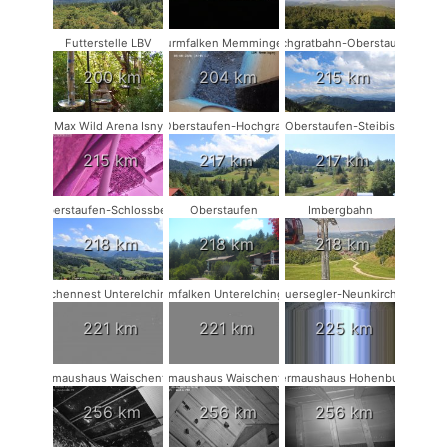
Futterstelle LBV
Turmfalken Memmingen
Hochgratbahn-Oberstaufen
200 km
204 km
215 km
Max Wild Arena Isny
Oberstaufen-Hochgrat
Oberstaufen-Steibis
215 km
217 km
217 km
Oberstaufen-Schlossberg
Oberstaufen
Imbergbahn
218 km
218 km
218 km
Storchennest Unterelchingen
Turmfalken Unterelchingen
Mauersegler-Neunkirchen
221 km
221 km
225 km
Fledermaushaus Waischenfeld #3
Fledermaushaus Waischenfeld #2
Fledermaushaus Hohenburg #1
256 km
256 km
256 km