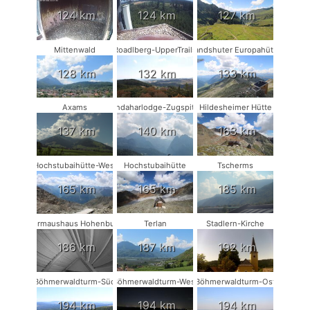
124 km
124 km
127 km
Mittenwald
Roadlberg-UpperTrails
Landshuter Europahütte
128 km
132 km
133 km
Axams
Kandaharlodge-Zugspitze
Hildesheimer Hütte
137 km
140 km
163 km
Hochstubaihütte-West
Hochstubaihütte
Tscherms
165 km
165 km
185 km
Fledermaushaus Hohenburg #2
Terlan
Stadlern-Kirche
186 km
187 km
192 km
Böhmerwaldturm-Süd
Böhmerwaldturm-West
Böhmerwaldturm-Ost
194 km
194 km
194 km