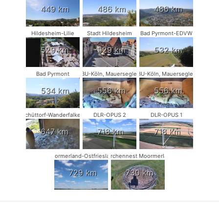
449 km
486 km
486 km
Hildesheim-Lilie
Stadt Hildesheim
Bad Pyrmont-EDVW
529 km
529 km
532 km
Bad Pyrmont
NABU-Köln, Mauersegler #1
NABU-Köln, Mauersegler #2
534 km
556 km
556 km
Schüttorf-Wanderfalken
DLR-OPUS 2
DLR-OPUS 1
647 km
718 km
718 km
Moormerland-Ostfriesland
Storchennest Moormerland
729 km
730 km