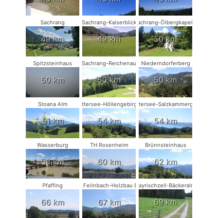
Sachrang
Sachrang-Kaiserblick
Sachrang-Ölbergkapelle
49 km
49 km
50 km
Spitzsteinhaus
Sachrang-Reichenau
Niederndorferberg
50 km
50 km
50 km
Stoana Alm
Attersee-Höllengebirge
Attersee-Salzkammergut
51 km
54 km
54 km
Wasserburg
TH Rosenheim
Brünnsteinhaus
58 km
60 km
62 km
Pfaffing
Bad Feilnbach-Holzbau Eder
Bayrischzell-Bäckeralm
66 km
67 km
69 km