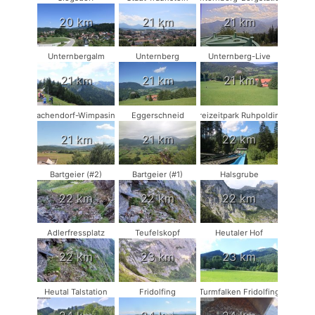
20 km
21 km
21 km
Unternbergalm
Unternberg
Unternberg-Live
21 km
21 km
21 km
Vachendorf-Wimpasing
Eggerschneid
Freizeitpark Ruhpolding
21 km
21 km
22 km
Bartgeier (#2)
Bartgeier (#1)
Halsgrube
22 km
22 km
22 km
Adlerfressplatz
Teufelskopf
Heutaler Hof
22 km
23 km
23 km
Heutal Talstation
Fridolfing
Turmfalken Fridolfing