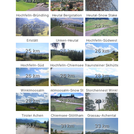
24 km
24 km
24 km
Hochfelln-Bründling
Heutal Bergstation
Heutal-Snow Stake
25 km
25 km
25 km
Erlstätt
Unken-Heutal
Hochfelln-Südwest
25 km
26 km
26 km
Hochfelln-Süd
Hochfelln-Chiemsee
Traunsteiner Skihütte
26 km
26 km
28 km
Winklmoosalm
Winklmoosalm-Snow Stake
Storchennest Winkl
28 km
28 km
28 km
Tiroler Achen
Chiemsee-Stöttham
Grassau-Achental
30 km
31 km
33 km