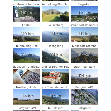
Wanderfalken Hohenkammer #2
Ruhpolding-Golfplatz
Siegsdorf
110 km
110 km
110 km
Erlstätt
Rauschberg
Vachendorf-Wimpasing
110 km
111 km
111 km
Ruhpolding-Zell
Hochgseng
Siegsdorf-Störche
111 km
111 km
111 km
Siegsdorf-Turmfalken
Kardinal-Döpfner-Haus
Stadt Traunstein
111 km
112 km
114 km
Trostberg-Alztec
Neue Traunsteiner Hütte
Bartgeier (#1)
114 km
117 km
117 km
Bartgeier (#2)
Teufelskopf
Halsgrube