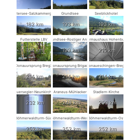
Attersee-Salzkammergut
Grundlsee
Seeblickhotel
182 km
193 km
193 km
Futterstelle LBV
Grundlsee-Rostiger Anker
Fledermaushaus Hohenburg #2
194 km
199 km
210 km
Donauursprung Breg2
Donauursprung Brigach
Donaueschingen-Breg2
214 km
214 km
214 km
Mauersegler-Neunkirchen
Araneus-Mühlacker
Stadlern-Kirche
232 km
248 km
250 km
Böhmerwaldturm-Süd
Böhmerwaldturm-West
Böhmerwaldturm-Ost
252 km
252 km
252 km