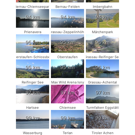
Bernau-Chiemseepark
Bernau-Felden
Imbergbahn
94 km
94 km
94 km
Prienavera
Grassau-Zeppelinhöhe
Märchenpark
95 km
95 km
95 km
Oberstaufen-Schlossberg
Oberstaufen
Grassau-Reifinger See
95 km
95 km
96 km
Reifinger See
Max Wild Arena Isny
Grassau-Achental
97 km
97 km
97 km
Hartsee
Chiemsee
Turmfalken Eggstätt
99 km
99 km
99 km
Wasserburg
Terlan
Tiroler Achen