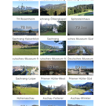
78 km
78 km
78 km
TH Rosenheim
Sachrang-Ölbergkapelle
Spitzsteinhaus
78 km
79 km
79 km
Sachrang-Kaiserblick
Sachrang
Deutsches Museum-Südwest
79 km
79 km
80 km
Deutsches-Museum-NO
Deutsches-Museum-NW
Deutsches Museum
80 km
80 km
80 km
Sachrang-Loipe
Priener Hütte-West
Priener Hütte-Süd
80 km
84 km
84 km
Hohenaschau
Aschau-Fellerer
Aschau-Winkler