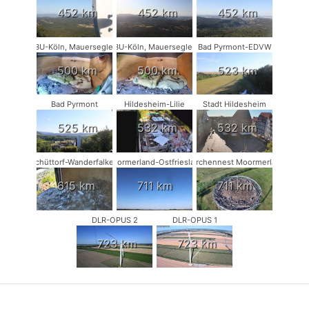
452 km
452 km
452 km
NABU-Köln, Mauersegler #1
NABU-Köln, Mauersegler #2
Bad Pyrmont-EDVW
500 km
500 km
523 km
Bad Pyrmont
Hildesheim-Lilie
Stadt Hildesheim
525 km
532 km
532 km
Schüttorf-Wanderfalken
Moormerland-Ostfriesland
Storchennest Moormerland
615 km
711 km
711 km
DLR-OPUS 2
DLR-OPUS 1
723 km
723 km