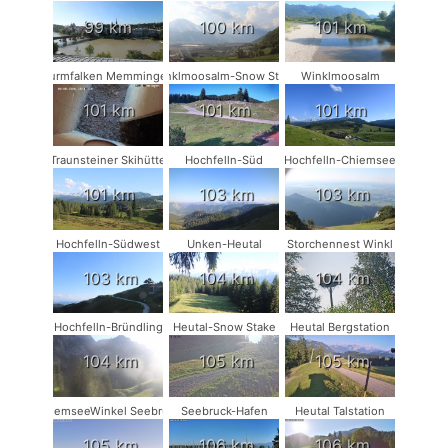
99 km
100 km
101 km
Turmfalken Memmingen
Winklmoosalm-Snow Stake
Winklmoosalm
101 km
101 km
101 km
Traunsteiner Skihütte
Hochfelln-Süd
Hochfelln-Chiemsee
101 km
103 km
103 km
Hochfelln-Südwest
Unken-Heutal
Storchennest Winkl
103 km
104 km
104 km
Hochfelln-Bründling
Heutal-Snow Stake
Heutal Bergstation
104 km
105 km
105 km
ChiemseeWinkel Seebruck
Seebruck-Hafen
Heutal Talstation
105 km
106 km
106 km