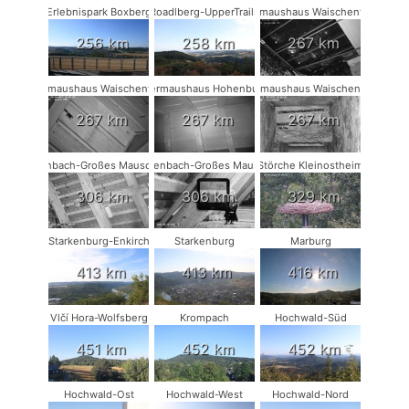
Erlebnispark Boxberg
Roadlberg-UpperTrails
Fledermaushaus Waischenfeld #3
256 km
258 km
267 km
Fledermaushaus Waischenfeld #2
Fledermaushaus Hohenburg #1
Fledermaushaus Waischenfeld #1
267 km
267 km
267 km
Rodenbach-Großes Mausohr #2
Rodenbach-Großes Mausohr
Störche Kleinostheim
306 km
306 km
329 km
Starkenburg-Enkirch
Starkenburg
Marburg
413 km
413 km
416 km
Vlčí Hora-Wolfsberg
Krompach
Hochwald-Süd
451 km
452 km
452 km
Hochwald-Ost
Hochwald-West
Hochwald-Nord