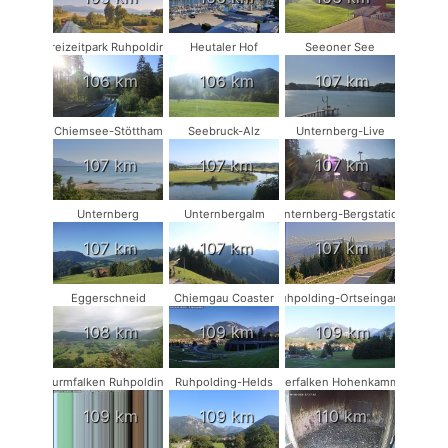
Freizeitpark Ruhpolding
Heutaler Hof
Seeoner See
106 km
106 km
107 km
Chiemsee-Stöttham
Seebruck-Alz
Unternberg-Live
107 km
107 km
107 km
Unternberg
Unternbergalm
Unternberg-Bergstation
107 km
107 km
107 km
Eggerschneid
Chiemgau Coaster
Ruhpolding-Ortseingang
108 km
109 km
109 km
Turmfalken Ruhpolding
Ruhpolding-Helds
Wanderfalken Hohenkammer #1
109 km
109 km
110 km