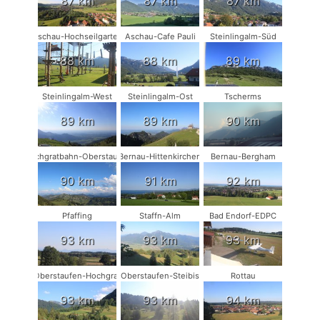
87 km
87 km
87 km
Aschau-Hochseilgarten
Aschau-Cafe Pauli
Steinlingalm-Süd
88 km
88 km
89 km
Steinlingalm-West
Steinlingalm-Ost
Tscherms
89 km
89 km
90 km
Hochgratbahn-Oberstaufen
Bernau-Hittenkirchen
Bernau-Bergham
90 km
91 km
92 km
Pfaffing
Staffn-Alm
Bad Endorf-EDPC
93 km
93 km
93 km
Oberstaufen-Hochgrat
Oberstaufen-Steibis
Rottau
93 km
93 km
94 km