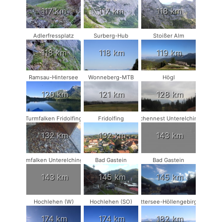
117 km
117 km
118 km
Adlerfressplatz
Surberg-Hub
Stoißer Alm
118 km
118 km
119 km
Ramsau-Hintersee
Wonneberg-MTB
Högl
120 km
121 km
128 km
Turmfalken Fridolfing
Fridolfing
Storchennest Unterelchingen
132 km
132 km
143 km
Turmfalken Unterelchingen
Bad Gastein
Bad Gastein
143 km
145 km
145 km
Hochlehen (W)
Hochlehen (SO)
Attersee-Höllengebirge
174 km
174 km
182 km