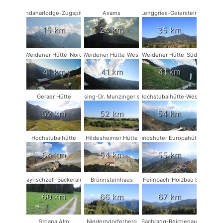
Kandaharlodge-Zugspitze
Axams
Lenggries-Geierstein
15 km
24 km
35 km
Weidener Hütte-Nord
Weidener Hütte-West
Weidener Hütte-Süd
41 km
41 km
41 km
Geraer Hütte
Münsing-Dr. Munzinger sport
Hochstubaihütte-West
52 km
52 km
54 km
Hochstubaihütte
Hildesheimer Hütte
Landshuter Europahütte
54 km
54 km
55 km
Bayrischzell-Bäckeralm
Brünnsteinhaus
Bad Feilnbach-Holzbau Eder
60 km
66 km
67 km
Stoana Alm
Niederndorferberg
Sachrang-Reichenau