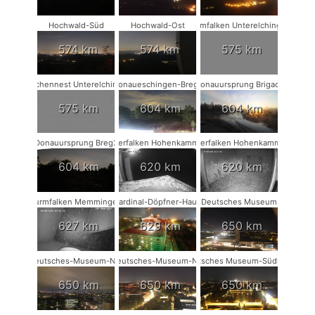
Hochwald-Süd
Hochwald-Ost
Turmfalken Unterelchingen
574 km
574 km
575 km
Storchennest Unterelchingen
Donaueschingen-Breg2
Donauursprung Brigach
575 km
604 km
604 km
Donauursprung Breg2
Wanderfalken Hohenkammer #2
Wanderfalken Hohenkammer #1
604 km
620 km
620 km
Turmfalken Memmingen
Kardinal-Döpfner-Haus
Deutsches Museum
627 km
629 km
650 km
Deutsches-Museum-NW
Deutsches-Museum-NO
Deutsches Museum-Südwest
650 km
650 km
650 km