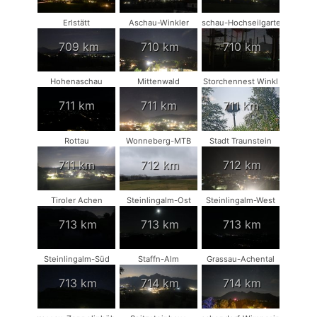
Erlstätt
Aschau-Winkler
Aschau-Hochseilgarten
709 km
710 km
710 km
Hohenaschau
Mittenwald
Storchennest Winkl
711 km
711 km
711 km
Rottau
Wonneberg-MTB
Stadt Traunstein
711 km
712 km
712 km
Tiroler Achen
Steinlingalm-Ost
Steinlingalm-West
713 km
713 km
713 km
Steinlingalm-Süd
Staffn-Alm
Grassau-Achental
713 km
714 km
714 km