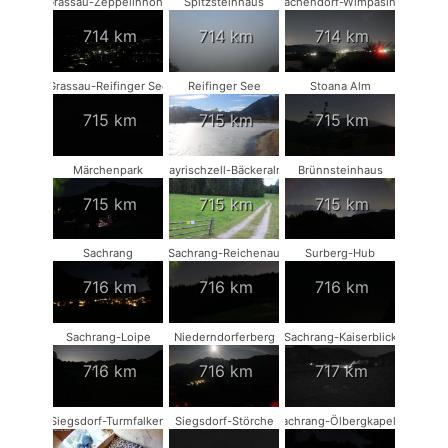
Grassau-Zeppelinhöhe
Spitzsteinhaus
Vachendorf-Wimpasing
714 km
714 km
714 km
Grassau-Reifinger See
Reifinger See
Stoana Alm
715 km
715 km
715 km
Märchenpark
Bayrischzell-Bäckeralm
Brünnsteinhaus
715 km
715 km
715 km
Sachrang
Sachrang-Reichenau
Surberg-Hub
716 km
716 km
716 km
Sachrang-Loipe
Niederndorferberg
Sachrang-Kaiserblick
716 km
716 km
717 km
Siegsdorf-Turmfalken
Siegsdorf-Störche
Sachrang-Ölbergkapelle