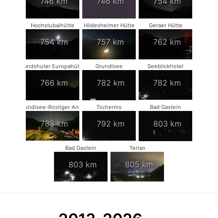
746 km
746 km
754 km
Hochstubaihütte
Hildesheimer Hütte
Geraer Hütte
754 km
757 km
762 km
Landshuter Europahütte
Grundlsee
Seeblickhotel
766 km
782 km
782 km
Grundlsee-Rostiger Anker
Tscherms
Bad Gastein
783 km
792 km
803 km
Bad Gastein
Terlan
803 km
805 km