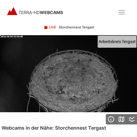
TERRA-HD
WEBCAMS
LIVE
Storchennest Tergast
Stream
Unmute
Type
Webcams in der Nähe: Storchennest Tergast