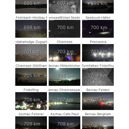
696 km
697 km
698 km
Bad Feilnbach-Holzbau Eder
ChiemseeWinkel Seebruck
Seebruck-Hafen
698 km
700 km
700 km
Kandaharlodge-Zugspitze
Chiemsee
Prienavera
701 km
703 km
703 km
Chiemsee-Stöttham
Bernau-Hittenkirchen
Turmfalken Fridolfing
705 km
706 km
706 km
Fridolfing
Bernau-Chiemseepark
Bernau-Felden
706 km
707 km
707 km
Aschau-Fellerer
Aschau-Cafe Pauli
Bernau-Bergham
709 km
709 km
709 km