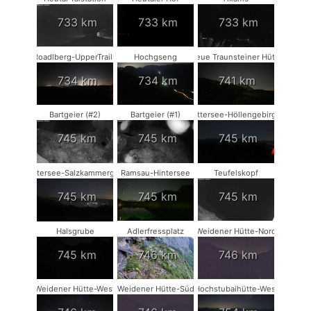
733 km
733 km
733 km
Roadlberg-UpperTrails
Hochgseng
Neue Traunsteiner Hütte
734 km
734 km
741 km
Bartgeier (#2)
Bartgeier (#1)
Attersee-Höllengebirge
745 km
745 km
745 km
Attersee-Salzkammergut
Ramsau-Hintersee
Teufelskopf
745 km
745 km
745 km
Halsgrube
Adlerfressplatz
Weidener Hütte-Nord
745 km
746 km
746 km
Weidener Hütte-West
Weidener Hütte-Süd
Hochstubaihütte-West