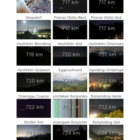
717 km
717 km
717 km
Siegsdorf
Priener Hütte-West
Priener Hütte-Süd
717 km
717 km
717 km
Hochfelln-Bründling
Hochfelln-Süd
Hochfelln-Chiemsee
719 km
720 km
720 km
Hochfelln-Südwest
Eggerschneid
Ruhpolding-Ortseingang
720 km
720 km
722 km
Chiemgau Coaster
Turmfalken Ruhpolding
Ruhpolding-Helds
722 km
723 km
723 km
Stoißer Alm
Freizeitpark Ruhpolding
Ruhpolding-Zell
723 km
724 km
724 km