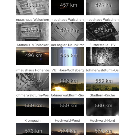
406 km
457 km
475 km
Fledermaushaus Waischenfeld #1
Fledermaushaus Waischenfeld #2
Fledermaushaus Waischenfeld #3
475 km
475 km
475 km
Araneus-Mühlacker
Mauersegler-Neunkirchen
Futterstelle LBV
496 km
505 km
532 km
Fledermaushaus Hohenburg #2
Vlčí Hora-Wolfsberg
Böhmerwaldturm-Ost
544 km
552 km
559 km
Böhmerwaldturm-West
Böhmerwaldturm-Süd
Stadlern-Kirche
559 km
559 km
560 km
Krompach
Hochwald-West
Hochwald-Nord
573 km
574 km
574 km