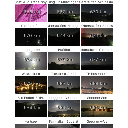
Max Wild Arena Isny
Münsing-Dr. Munzinger sport
Oberstaufen-Schlossberg
656 km
667 km
670 km
Oberstaufen
Oberstaufen-Hochgrat
Oberstaufen-Steibis
670 km
673 km
673 km
Imbergbahn
Pfaffing
Hochgratbahn-Oberstaufen
674 km
675 km
677 km
Wasserburg
Trostberg-Alztec
TH Rosenheim
679 km
693 km
694 km
Bad Endorf-EDPC
Lenggries-Geierstein
Seeoner See
694 km
694 km
695 km
Hartsee
Turmfalken Eggstätt
Seebruck-Alz