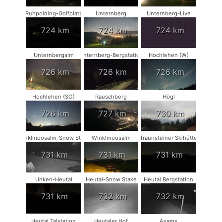
Ruhpolding-Golfplatz
Unternberg
Unternberg-Live
724 km
724 km
724 km
Unternbergalm
Unternberg-Bergstation
Hochlehen (W)
726 km
726 km
726 km
Hochlehen (SO)
Rauschberg
Högl
726 km
727 km
730 km
Winklmoosalm-Snow Stake
Winklmoosalm
Traunsteiner Skihütte
731 km
731 km
731 km
Unken-Heutal
Heutal-Snow Stake
Heutal Bergstation
731 km
732 km
732 km
Heutal Talstation
Heutaler Hof
Axams