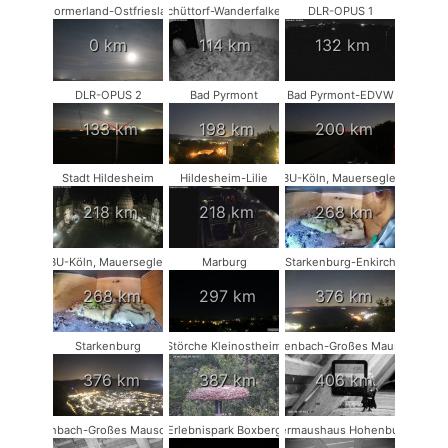
Moormerland-Ostfriesland
Schüttorf-Wanderfalken
DLR-OPUS 1
0 km
114 km
132 km
DLR-OPUS 2
Bad Pyrmont
Bad Pyrmont-EDVW
133 km
198 km
200 km
Stadt Hildesheim
Hildesheim-Lilie
NABU-Köln, Mauersegler #1
218 km
218 km
268 km
NABU-Köln, Mauersegler #2
Marburg
Starkenburg-Enkirch
268 km
297 km
376 km
Starkenburg
Störche Kleinostheim
Rodenbach-Großes Mausohr
376 km
387 km
406 km
Rodenbach-Großes Mausohr #2
Erlebnispark Boxberg
Fledermaushaus Hohenburg #1