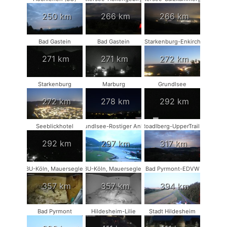
250 km
266 km
266 km
Bad Gastein
Bad Gastein
Starkenburg-Enkirch
271 km
271 km
272 km
Starkenburg
Marburg
Grundlsee
272 km
278 km
292 km
Seeblickhotel
Grundlsee-Rostiger Anker
Roadlberg-UpperTrails
292 km
297 km
317 km
NABU-Köln, Mauersegler #1
NABU-Köln, Mauersegler #2
Bad Pyrmont-EDVW
357 km
357 km
394 km
Bad Pyrmont
Hildesheim-Lilie
Stadt Hildesheim