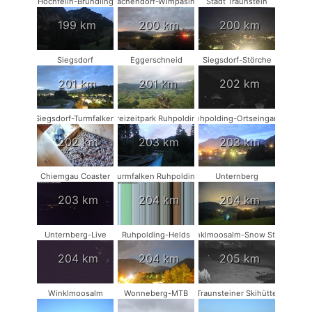
Hochfelln-Bründling
Vachendorf-Wimpasing
Stadt Traunstein
199 km
200 km
200 km
Siegsdorf
Eggerschneid
Siegsdorf-Störche
201 km
201 km
202 km
Siegsdorf-Turmfalken
Freizeitpark Ruhpolding
Ruhpolding-Ortseingang
202 km
203 km
203 km
Chiemgau Coaster
Turmfalken Ruhpolding
Unternberg
203 km
204 km
204 km
Unternberg-Live
Ruhpolding-Helds
Winklmoosalm-Snow Stake
204 km
204 km
205 km
Winklmoosalm
Wonneberg-MTB
Traunsteiner Skihütte