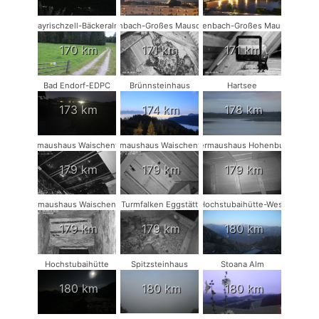
Bayrischzell-Bäckeralm
Rodenbach-Großes Mausohr #2
Rodenbach-Großes Mausohr
170 km
171 km
171 km
Bad Endorf-EDPC
Brünnsteinhaus
Hartsee
173 km
174 km
178 km
Fledermaushaus Waischenfeld #3
Fledermaushaus Waischenfeld #2
Fledermaushaus Hohenburg #1
179 km
179 km
179 km
Fledermaushaus Waischenfeld #1
Turmfalken Eggstätt
Hochstubaihütte-West
179 km
179 km
180 km
Hochstubaihütte
Spitzsteinhaus
Stoana Alm
180 km
180 km
180 km