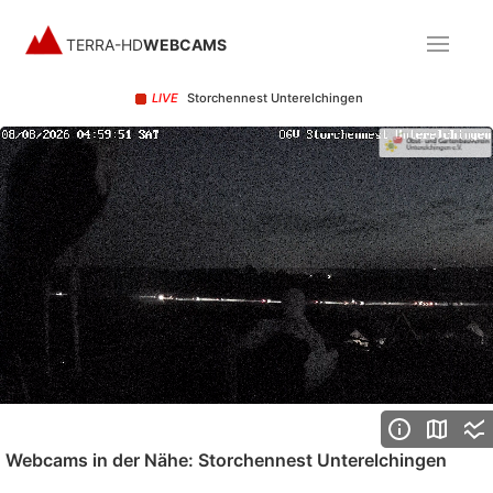
TERRA-HD
WEBCAMS
LIVE
Storchennest Unterelchingen
Stream
Unmute
Type
Webcams in der Nähe: Storchennest Unterelchingen