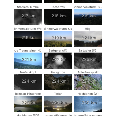
Stadlern-Kirche
Tscherms
Böhmerwaldturm-Süd
217 km
218 km
219 km
Böhmerwaldturm-West
Böhmerwaldturm-Ost
Högl
219 km
219 km
221 km
Neue Traunsteiner Hütte
Bartgeier (#1)
Bartgeier (#2)
221 km
223 km
223 km
Teufelskopf
Halsgrube
Adlerfressplatz
224 km
224 km
224 km
Ramsau-Hintersee
Terlan
Hochlehen (W)
225 km
230 km
250 km
Hochlehen (SO)
Attersee-Höllengebirge
Attersee-Salzkammergut