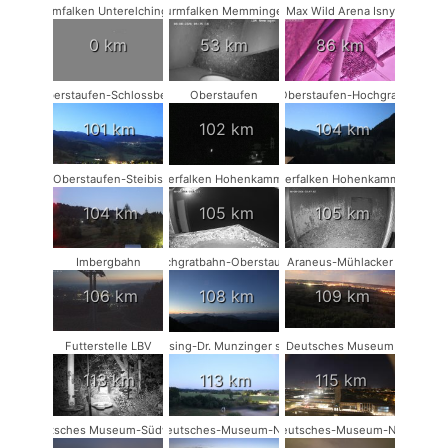
Turmfalken Unterelchingen
Turmfalken Memmingen
Max Wild Arena Isny
0 km
53 km
86 km
Oberstaufen-Schlossberg
Oberstaufen
Oberstaufen-Hochgrat
101 km
102 km
104 km
Oberstaufen-Steibis
Wanderfalken Hohenkammer #2
Wanderfalken Hohenkammer #1
104 km
105 km
105 km
Imbergbahn
Hochgratbahn-Oberstaufen
Araneus-Mühlacker
106 km
108 km
109 km
Futterstelle LBV
Münsing-Dr. Munzinger sport
Deutsches Museum
113 km
113 km
115 km
Deutsches Museum-Südwest
Deutsches-Museum-NO
Deutsches-Museum-NW