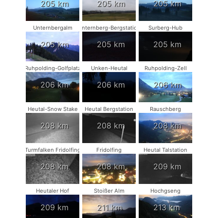
205 km
205 km
205 km
Unternbergalm
Unternberg-Bergstation
Surberg-Hub
205 km
205 km
205 km
Ruhpolding-Golfplatz
Unken-Heutal
Ruhpolding-Zell
206 km
206 km
206 km
Heutal-Snow Stake
Heutal Bergstation
Rauschberg
208 km
208 km
208 km
Turmfalken Fridolfing
Fridolfing
Heutal Talstation
208 km
208 km
209 km
Heutaler Hof
Stoißer Alm
Hochgseng
209 km
211 km
213 km