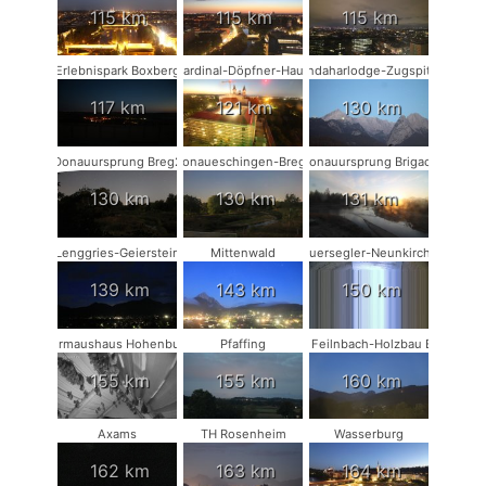
115 km
115 km
115 km
Erlebnispark Boxberg
Kardinal-Döpfner-Haus
Kandaharlodge-Zugspitze
117 km
121 km
130 km
Donauursprung Breg2
Donaueschingen-Breg2
Donauursprung Brigach
130 km
130 km
131 km
Lenggries-Geierstein
Mittenwald
Mauersegler-Neunkirchen
139 km
143 km
150 km
Fledermaushaus Hohenburg #2
Pfaffing
Bad Feilnbach-Holzbau Eder
155 km
155 km
160 km
Axams
TH Rosenheim
Wasserburg
162 km
163 km
164 km