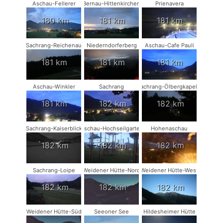
Aschau-Fellerer
Bernau-Hittenkirchen
Prienavera
180 km
181 km
181 km
Sachrang-Reichenau
Niederndorferberg
Aschau-Cafe Pauli
181 km
181 km
181 km
Aschau-Winkler
Sachrang
Sachrang-Ölbergkapelle
181 km
182 km
182 km
Sachrang-Kaiserblick
Aschau-Hochseilgarten
Hohenaschau
182 km
182 km
182 km
Sachrang-Loipe
Weidener Hütte-Nord
Weidener Hütte-West
182 km
182 km
182 km
Weidener Hütte-Süd
Seeoner See
Hildesheimer Hütte