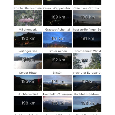
Störche Kleinostheim
Grassau-Zeppelinhöhe
Chiemsee-Stöttham
189 km
189 km
190 km
Märchenpark
Grassau-Achental
Grassau-Reifinger See
190 km
191 km
191 km
Reifinger See
Tiroler Achen
Storchennest Winkl
191 km
192 km
193 km
Geraer Hütte
Erlstätt
Landshuter Europahütte
195 km
196 km
197 km
Hochfelln-Süd
Hochfelln-Chiemsee
Hochfelln-Südwest
198 km
198 km
198 km