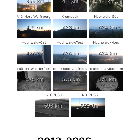
396 km
411 km
411 km
Vlčí Hora-Wolfsberg
Krompach
Hochwald-Süd
416 km
423 km
424 km
Hochwald-Ost
Hochwald-West
Hochwald-Nord
424 km
424 km
424 km
Schüttorf-Wanderfalken
Moormerland-Ostfriesland
Storchennest Moormerland
475 km
575 km
575 km
DLR-OPUS 1
DLR-OPUS 2
598 km
598 km