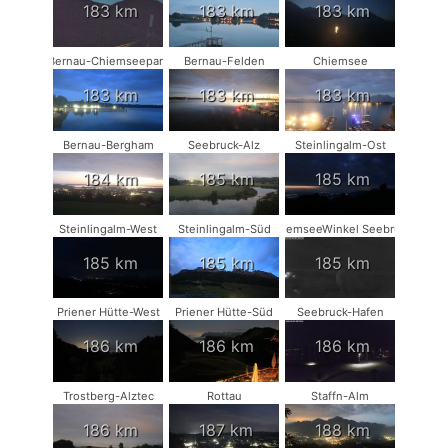
183 km
183 km
183 km
Bernau-Chiemseepark
Bernau-Felden
Chiemsee
183 km
183 km
183 km
Bernau-Bergham
Seebruck-Alz
Steinlingalm-Ost
184 km
185 km
185 km
Steinlingalm-West
Steinlingalm-Süd
ChiemseeWinkel Seebruck
185 km
185 km
185 km
Priener Hütte-West
Priener Hütte-Süd
Seebruck-Hafen
186 km
186 km
186 km
Trostberg-Alztec
Rottau
Staffn-Alm
186 km
187 km
188 km