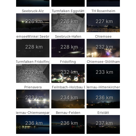
Seebruck-Alz
Turmfalken Eggstätt
TH Rosenheim
226 km
226 km
227 km
ChiemseeWinkel Seebruck
Seebruck-Hafen
Chiemsee
228 km
228 km
232 km
Turmfalken Fridolfing
Fridolfing
Chiemsee-Stöttham
232 km
232 km
233 km
Prienavera
Bad Feilnbach-Holzbau Eder
Bernau-Hittenkirchen
233 km
234 km
236 km
Bernau-Chiemseepark
Bernau-Felden
Erlstätt
236 km
236 km
237 km