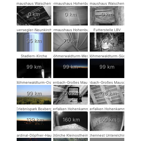
Fledermaushaus Waischenfeld #3
Fledermaushaus Hohenburg #1
Fledermaushaus Waischenfeld #1
0 km
0 km
0 km
Mauersegler-Neunkirchen
Fledermaushaus Hohenburg #2
Futterstelle LBV
35 km
70 km
74 km
Stadlern-Kirche
Böhmerwaldturm-West
Böhmerwaldturm-Süd
99 km
99 km
99 km
Böhmerwaldturm-Ost
Rodenbach-Großes Mausohr
Rodenbach-Großes Mausohr #2
99 km
126 km
126 km
Erlebnispark Boxberg
Wanderfalken Hohenkammer #2
Wanderfalken Hohenkammer #1
129 km
160 km
160 km
Kardinal-Döpfner-Haus
Störche Kleinostheim
Storchennest Unterelchingen