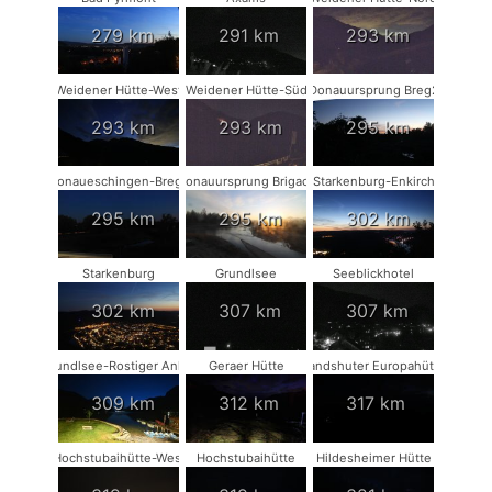
279 km
291 km
293 km
Weidener Hütte-West
Weidener Hütte-Süd
Donauursprung Breg2
293 km
293 km
295 km
Donaueschingen-Breg2
Donauursprung Brigach
Starkenburg-Enkirch
295 km
295 km
302 km
Starkenburg
Grundlsee
Seeblickhotel
302 km
307 km
307 km
Grundlsee-Rostiger Anker
Geraer Hütte
Landshuter Europahütte
309 km
312 km
317 km
Hochstubaihütte-West
Hochstubaihütte
Hildesheimer Hütte