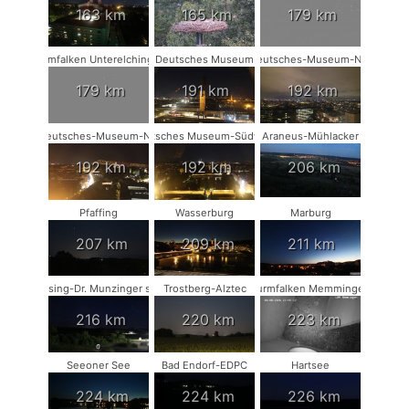
163 km
165 km
179 km
Turmfalken Unterelchingen
Deutsches Museum
Deutsches-Museum-NW
179 km
191 km
192 km
Deutsches-Museum-NO
Deutsches Museum-Südwest
Araneus-Mühlacker
192 km
192 km
206 km
Pfaffing
Wasserburg
Marburg
207 km
209 km
211 km
Münsing-Dr. Munzinger sport
Trostberg-Alztec
Turmfalken Memmingen
216 km
220 km
223 km
Seeoner See
Bad Endorf-EDPC
Hartsee
224 km
224 km
226 km