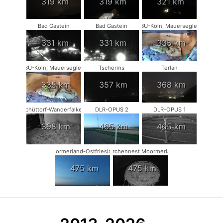
319 km
319 km
321 km
Bad Gastein
Bad Gastein
NABU-Köln, Mauersegler #1
331 km
331 km
335 km
NABU-Köln, Mauersegler #2
Tscherms
Terlan
335 km
357 km
368 km
Schüttorf-Wanderfalken
DLR-OPUS 2
DLR-OPUS 1
398 km
465 km
465 km
Moormerland-Ostfriesland
Storchennest Moormerland
475 km
475 km