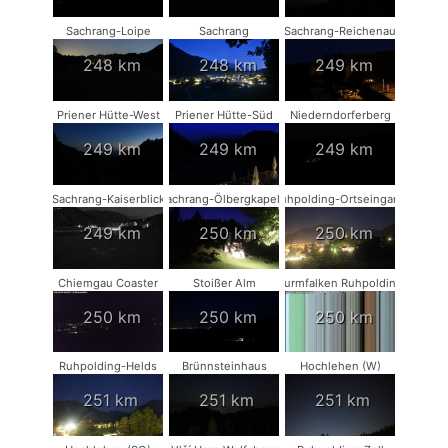
Sachrang-Loipe
Sachrang
Sachrang-Reichenau
248 km
248 km
249 km
Priener Hütte-West
Priener Hütte-Süd
Niederndorferberg
249 km
249 km
249 km
Sachrang-Kaiserblick
Sachrang-Ölbergkapelle
Ruhpolding-Ortseingang
249 km
250 km
250 km
Chiemgau Coaster
Stoißer Alm
Turmfalken Ruhpolding
250 km
250 km
250 km
Ruhpolding-Helds
Brünnsteinhaus
Hochlehen (W)
251 km
251 km
251 km