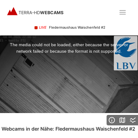
TERRA-HD
WEBCAMS
LIVE
Fledermaushaus Waischenfeld #2
This
is
a
The media could not be loaded, either because the server or
modal
window.
network failed or because the format is not supported.
Webcams in der Nähe: Fledermaushaus Waischenfeld #2