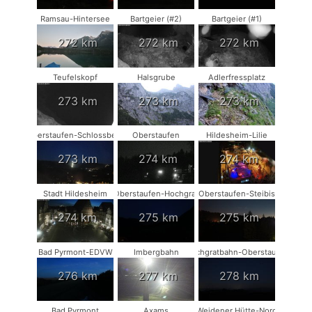
Ramsau-Hintersee
Bartgeier (#2)
Bartgeier (#1)
272 km
272 km
272 km
Teufelskopf
Halsgrube
Adlerfressplatz
273 km
273 km
273 km
Oberstaufen-Schlossberg
Oberstaufen
Hildesheim-Lilie
273 km
274 km
274 km
Stadt Hildesheim
Oberstaufen-Hochgrat
Oberstaufen-Steibis
274 km
275 km
275 km
Bad Pyrmont-EDVW
Imbergbahn
Hochgratbahn-Oberstaufen
276 km
277 km
278 km
Bad Pyrmont
Axams
Weidener Hütte-Nord