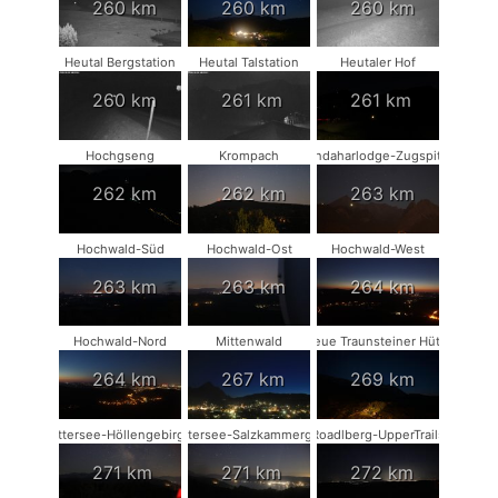
260 km
260 km
260 km
Heutal Bergstation
Heutal Talstation
Heutaler Hof
260 km
261 km
261 km
Hochgseng
Krompach
Kandaharlodge-Zugspitze
262 km
262 km
263 km
Hochwald-Süd
Hochwald-Ost
Hochwald-West
263 km
263 km
264 km
Hochwald-Nord
Mittenwald
Neue Traunsteiner Hütte
264 km
267 km
269 km
Attersee-Höllengebirge
Attersee-Salzkammergut
Roadlberg-UpperTrails
271 km
271 km
272 km