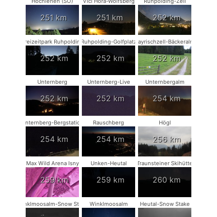
Hochlehen (SO)
Vlčí Hora-Wolfsberg
Ruhpolding-Zell
251 km
251 km
252 km
Freizeitpark Ruhpolding
Ruhpolding-Golfplatz
Bayrischzell-Bäckeralm
252 km
252 km
252 km
Unternberg
Unternberg-Live
Unternbergalm
252 km
252 km
254 km
Unternberg-Bergstation
Rauschberg
Högl
254 km
254 km
256 km
Max Wild Arena Isny
Unken-Heutal
Traunsteiner Skihütte
259 km
259 km
260 km
Winklmoosalm-Snow Stake
Winklmoosalm
Heutal-Snow Stake