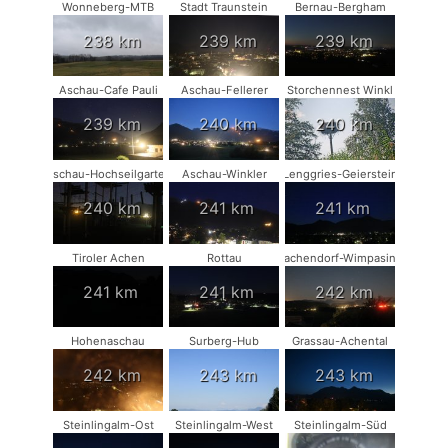
Wonneberg-MTB
Stadt Traunstein
Bernau-Bergham
238 km
239 km
239 km
Aschau-Cafe Pauli
Aschau-Fellerer
Storchennest Winkl
239 km
240 km
240 km
Aschau-Hochseilgarten
Aschau-Winkler
Lenggries-Geierstein
240 km
241 km
241 km
Tiroler Achen
Rottau
Vachendorf-Wimpasing
241 km
241 km
242 km
Hohenaschau
Surberg-Hub
Grassau-Achental
242 km
243 km
243 km
Steinlingalm-Ost
Steinlingalm-West
Steinlingalm-Süd