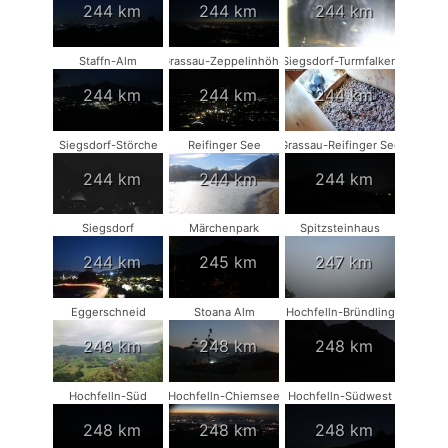
244 km
244 km
244 km
Staffn-Alm
Grassau-Zeppelinhöhe
Siegsdorf-Turmfalken
244 km
244 km
244 km
Siegsdorf-Störche
Reifinger See
Grassau-Reifinger See
244 km
244 km
244 km
Siegsdorf
Märchenpark
Spitzsteinhaus
244 km
245 km
247 km
Eggerschneid
Stoana Alm
Hochfelln-Bründling
248 km
248 km
248 km
Hochfelln-Süd
Hochfelln-Chiemsee
Hochfelln-Südwest
248 km
248 km
248 km