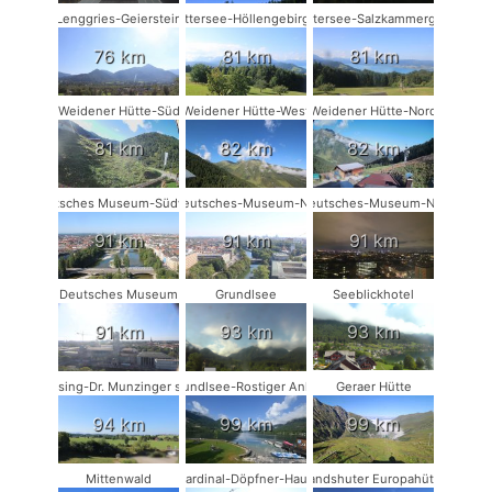
Lenggries-Geierstein
Attersee-Höllengebirge
Attersee-Salzkammergut
76 km
81 km
81 km
Weidener Hütte-Süd
Weidener Hütte-West
Weidener Hütte-Nord
81 km
82 km
82 km
Deutsches Museum-Südwest
Deutsches-Museum-NO
Deutsches-Museum-NW
91 km
91 km
91 km
Deutsches Museum
Grundlsee
Seeblickhotel
91 km
93 km
93 km
Münsing-Dr. Munzinger sport
Grundlsee-Rostiger Anker
Geraer Hütte
94 km
99 km
99 km
Mittenwald
Kardinal-Döpfner-Haus
Landshuter Europahütte