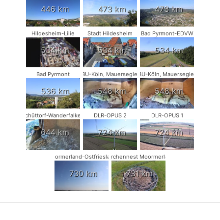
446 km
473 km
473 km
Hildesheim-Lilie
Stadt Hildesheim
Bad Pyrmont-EDVW
534 km
534 km
534 km
Bad Pyrmont
NABU-Köln, Mauersegler #1
NABU-Köln, Mauersegler #2
536 km
548 km
548 km
Schüttorf-Wanderfalken
DLR-OPUS 2
DLR-OPUS 1
644 km
724 km
724 km
Moormerland-Ostfriesland
Storchennest Moormerland
730 km
731 km