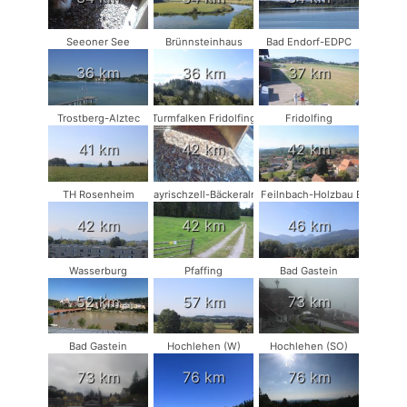
Seeoner See
Brünnsteinhaus
Bad Endorf-EDPC
36 km
36 km
37 km
Trostberg-Alztec
Turmfalken Fridolfing
Fridolfing
41 km
42 km
42 km
TH Rosenheim
Bayrischzell-Bäckeralm
Bad Feilnbach-Holzbau Eder
42 km
42 km
46 km
Wasserburg
Pfaffing
Bad Gastein
52 km
57 km
73 km
Bad Gastein
Hochlehen (W)
Hochlehen (SO)
73 km
76 km
76 km