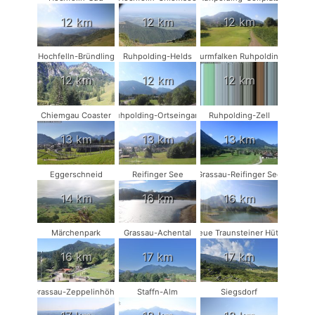
12 km
12 km
12 km
Hochfelln-Bründling
Ruhpolding-Helds
Turmfalken Ruhpolding
12 km
12 km
12 km
Chiemgau Coaster
Ruhpolding-Ortseingang
Ruhpolding-Zell
13 km
13 km
13 km
Eggerschneid
Reifinger See
Grassau-Reifinger See
14 km
16 km
16 km
Märchenpark
Grassau-Achental
Neue Traunsteiner Hütte
16 km
17 km
17 km
Grassau-Zeppelinhöhe
Staffn-Alm
Siegsdorf