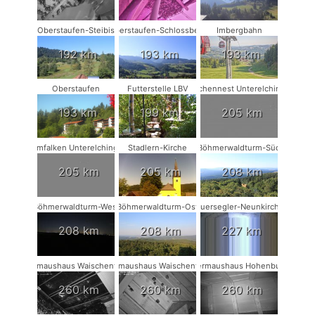
Oberstaufen-Steibis
Oberstaufen-Schlossberg
Imbergbahn
192 km
193 km
193 km
Oberstaufen
Futterstelle LBV
Storchennest Unterelchingen
193 km
199 km
205 km
Turmfalken Unterelchingen
Stadlern-Kirche
Böhmerwaldturm-Süd
205 km
205 km
208 km
Böhmerwaldturm-West
Böhmerwaldturm-Ost
Mauersegler-Neunkirchen
208 km
208 km
227 km
Fledermaushaus Waischenfeld #3
Fledermaushaus Waischenfeld #2
Fledermaushaus Hohenburg #1
260 km
260 km
260 km