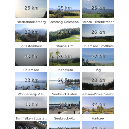
25 km
25 km
25 km
Niederndorferberg
Sachrang-Reichenau
Bernau-Hittenkirchen
25 km
25 km
26 km
Spitzsteinhaus
Stoana Alm
Chiemsee-Stöttham
26 km
26 km
27 km
Chiemsee
Prienavera
Högl
28 km
28 km
28 km
Wonneberg-MTB
Seebruck-Hafen
ChiemseeWinkel Seebruck
30 km
31 km
32 km
Turmfalken Eggstätt
Seebruck-Alz
Hartsee
34 km
34 km
34 km