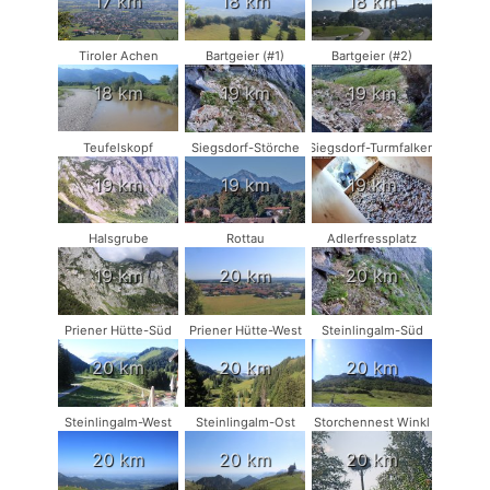
17 km
18 km
18 km
Tiroler Achen
Bartgeier (#1)
Bartgeier (#2)
18 km
19 km
19 km
Teufelskopf
Siegsdorf-Störche
Siegsdorf-Turmfalken
19 km
19 km
19 km
Halsgrube
Rottau
Adlerfressplatz
19 km
20 km
20 km
Priener Hütte-Süd
Priener Hütte-West
Steinlingalm-Süd
20 km
20 km
20 km
Steinlingalm-West
Steinlingalm-Ost
Storchennest Winkl
20 km
20 km
20 km