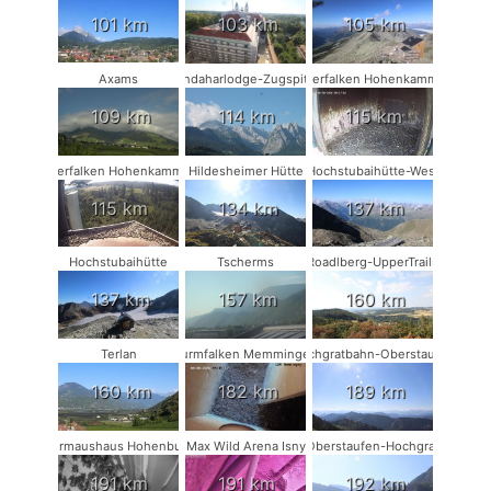
101 km
103 km
105 km
Axams
Kandaharlodge-Zugspitze
Wanderfalken Hohenkammer #1
109 km
114 km
115 km
Wanderfalken Hohenkammer #2
Hildesheimer Hütte
Hochstubaihütte-West
115 km
134 km
137 km
Hochstubaihütte
Tscherms
Roadlberg-UpperTrails
137 km
157 km
160 km
Terlan
Turmfalken Memmingen
Hochgratbahn-Oberstaufen
160 km
182 km
189 km
Fledermaushaus Hohenburg #2
Max Wild Arena Isny
Oberstaufen-Hochgrat
191 km
191 km
192 km