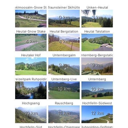
Winklmoosalm-Snow Stake
Traunsteiner Skihütte
Unken-Heutal
0 km
0 km
3 km
Heutal-Snow Stake
Heutal Bergstation
Heutal Talstation
4 km
4 km
5 km
Heutaler Hof
Unternbergalm
Unternberg-Bergstation
5 km
9 km
9 km
Freizeitpark Ruhpolding
Unternberg-Live
Unternberg
10 km
10 km
10 km
Hochgseng
Rauschberg
Hochfelln-Südwest
10 km
11 km
12 km
Hochfelln-Süd
Hochfelln-Chiemsee
Ruhpolding-Golfplatz