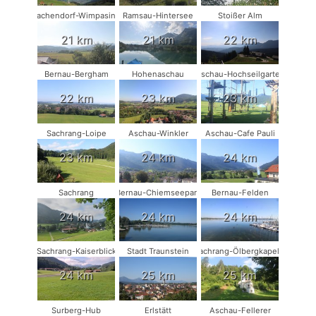
Vachendorf-Wimpasing
Ramsau-Hintersee
Stoißer Alm
21 km
21 km
22 km
Bernau-Bergham
Hohenaschau
Aschau-Hochseilgarten
22 km
23 km
23 km
Sachrang-Loipe
Aschau-Winkler
Aschau-Cafe Pauli
23 km
24 km
24 km
Sachrang
Bernau-Chiemseepark
Bernau-Felden
24 km
24 km
24 km
Sachrang-Kaiserblick
Stadt Traunstein
Sachrang-Ölbergkapelle
24 km
25 km
25 km
Surberg-Hub
Erlstätt
Aschau-Fellerer