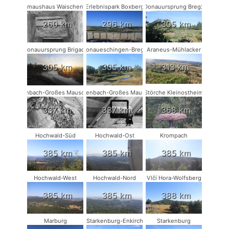
Fledermaushaus Waischenfeld #1
Erlebnispark Boxberg
Donauursprung Breg2
260 km
296 km
305 km
Donauursprung Brigach
Donaueschingen-Breg2
Araneus-Mühlacker
305 km
305 km
313 km
Rodenbach-Großes Mausohr #2
Rodenbach-Großes Mausohr
Störche Kleinostheim
337 km
337 km
368 km
Hochwald-Süd
Hochwald-Ost
Krompach
385 km
385 km
385 km
Hochwald-West
Hochwald-Nord
Vlčí Hora-Wolfsberg
385 km
385 km
388 km
Marburg
Starkenburg-Enkirch
Starkenburg